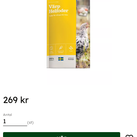
269
kr
Antal
st
Lägg t