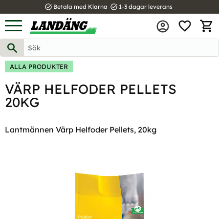
task_alt
task_alt
Betala med Klarna
1-3 dagar leverans
FAVOR
Meny
KUND
ALLA PRODUKTER
VÄRP HELFODER PELLETS
20KG
Lantmännen Värp Helfoder Pellets, 20kg