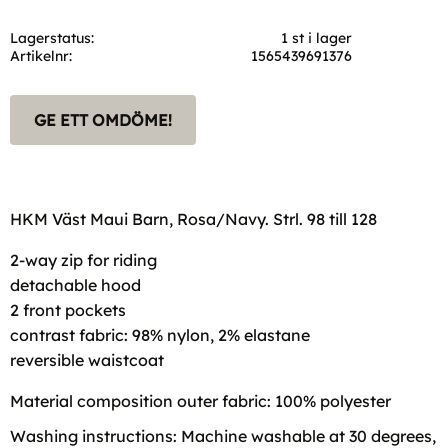
Lagerstatus
1 st i lager
Artikelnr
1565439691376
GE ETT OMDÖME!
HKM Väst Maui Barn, Rosa/Navy. Strl. 98 till 128
2-way zip for riding
detachable hood
2 front pockets
contrast fabric: 98% nylon, 2% elastane
reversible waistcoat
Material composition outer fabric: 100% polyester
Washing instructions: Machine washable at 30 degrees,