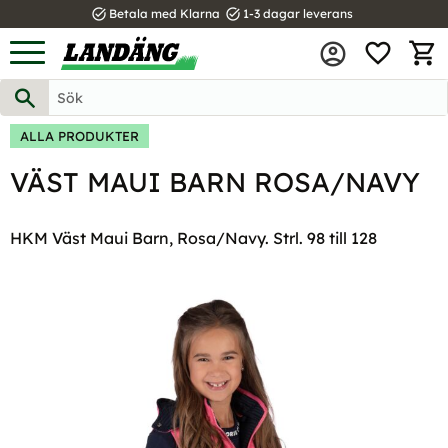
task_alt
task_alt
Betala med Klarna
1-3 dagar leverans
FAVOR
Meny
KUND
ALLA PRODUKTER
VÄST MAUI BARN ROSA/NAVY
HKM Väst Maui Barn, Rosa/Navy. Strl. 98 till 128