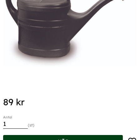
89
kr
Antal
st
Lägg t