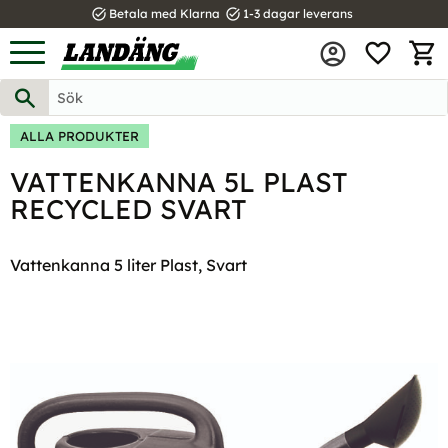
task_alt
task_alt
Betala med Klarna
1-3 dagar leverans
FAVOR
Meny
KUND
ALLA PRODUKTER
VATTENKANNA 5L PLAST
RECYCLED SVART
Vattenkanna 5 liter Plast, Svart