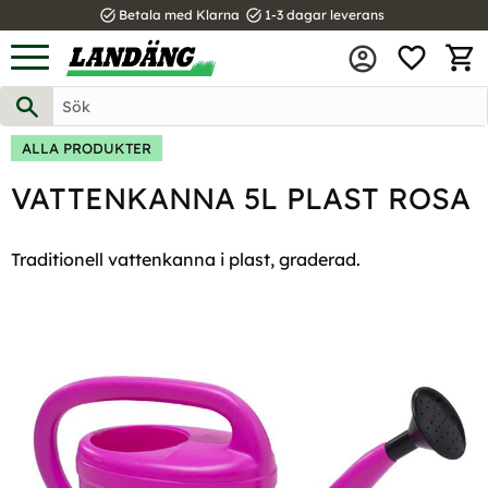
task_alt
task_alt
Betala med Klarna
1-3 dagar leverans
FAVOR
Meny
KUND
ALLA PRODUKTER
VATTENKANNA 5L PLAST ROSA
Traditionell vattenkanna i plast, graderad.