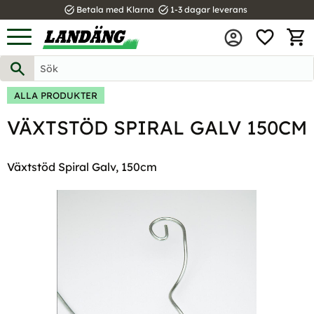
task_alt
task_alt
Betala med Klarna
1-3 dagar leverans
FAVOR
Meny
KUND
ALLA PRODUKTER
VÄXTSTÖD SPIRAL GALV 150CM
Växtstöd Spiral Galv, 150cm