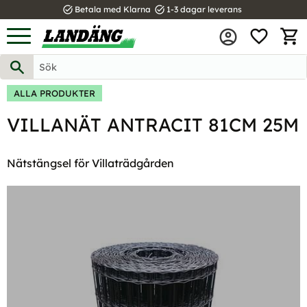
task_alt
task_alt
Betala med Klarna
1-3 dagar leverans
FAVOR
Meny
KUND
ALLA PRODUKTER
VILLANÄT ANTRACIT 81CM 25M
Nätstängsel för Villaträdgården