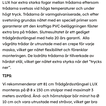
LUX har extra starka fogar mellan trådarna eftersom
trådarna svetsas vid höga temperaturer och under
högt tryck. Trådarna är varmgalvaniserade, och efter
svetsning grundas nätet med en speciell primer som
garanterar att den kraftiga PVC-beläggningen fäster
extra bra på tråden. Slutresultatet är ett gediget
trädgårdsstängsel med hela 20 års garanti. Alla
vågräta trådar är utrustade med en crepe för varje
maska, vilket ger nätet flexibilitet och förenklar
monteringen. De lodräta trådarna är tillverkade av
härdat stål, vilket ger nätet extra styrka när det ”trycks
ner”.
TIPS
:
Vi rekommenderar att 81 cm Trädgårdsstängsel LUX
monteras på Ø 8 x 150 cm stolpar med maximalt 3
meters avstånd. Änd- och hörnstolpar bör minst ha Ø
10 cm och vara utrustade med strävor, vilket ger bra