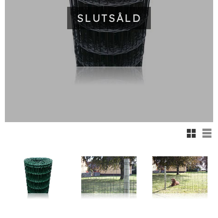
SLUTSÅLD
Rutnäts
Lis