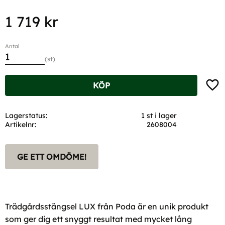
1 719
kr
Antal
st
Lägg t
KÖP
Lagerstatus
1 st i lager
Artikelnr
2608004
GE ETT OMDÖME!
Trädgårdsstängsel LUX från Poda är en unik produkt
som ger dig ett snyggt resultat med mycket lång