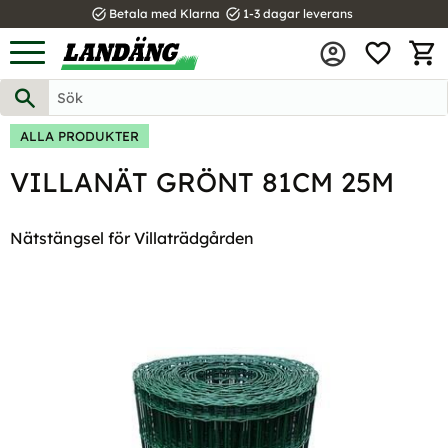
task_alt
task_alt
Betala med Klarna
1-3 dagar leverans
FAVOR
Meny
KUND
ALLA PRODUKTER
VILLANÄT GRÖNT 81CM 25M
Nätstängsel för Villaträdgården