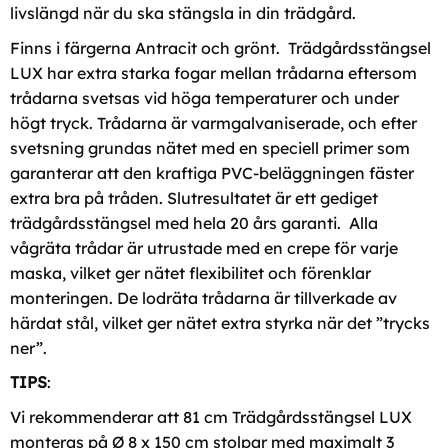
livslängd när du ska stängsla in din trädgård.
Finns i färgerna Antracit och grönt. Trädgårdsstängsel
LUX har extra starka fogar mellan trådarna eftersom
trådarna svetsas vid höga temperaturer och under
högt tryck. Trådarna är varmgalvaniserade, och efter
svetsning grundas nätet med en speciell primer som
garanterar att den kraftiga PVC-beläggningen fäster
extra bra på tråden. Slutresultatet är ett gediget
trädgårdsstängsel med hela 20 års garanti. Alla
vågräta trådar är utrustade med en crepe för varje
maska, vilket ger nätet flexibilitet och förenklar
monteringen. De lodräta trådarna är tillverkade av
härdat stål, vilket ger nätet extra styrka när det ”trycks
ner”.
TIPS
:
Vi rekommenderar att 81 cm Trädgårdsstängsel LUX
monteras på Ø 8 x 150 cm stolpar med maximalt 3