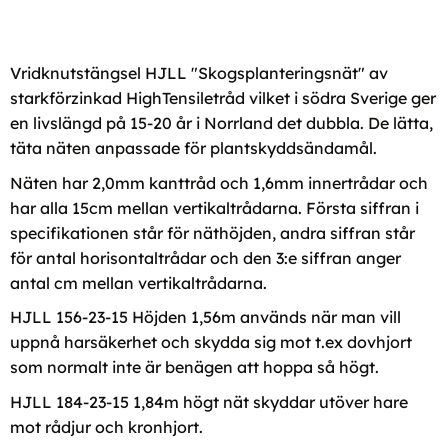
Vridknutstängsel HJLL "Skogsplanteringsnät" av
starkförzinkad HighTensiletråd vilket i södra Sverige ger
en livslängd på 15-20 år i Norrland det dubbla. De lätta,
täta näten anpassade för plantskyddsändamål.
Näten har 2,0mm kanttråd och 1,6mm innertrådar och
har alla 15cm mellan vertikaltrådarna. Första siffran i
specifikationen står för näthöjden, andra siffran står
för antal horisontaltrådar och den 3:e siffran anger
antal cm mellan vertikaltrådarna.
HJLL 156-23-15 Höjden 1,56m används när man vill
uppnå harsäkerhet och skydda sig mot t.ex dovhjort
som normalt inte är benägen att hoppa så högt.
HJLL 184-23-15 1,84m högt nät skyddar utöver hare
mot rådjur och kronhjort.