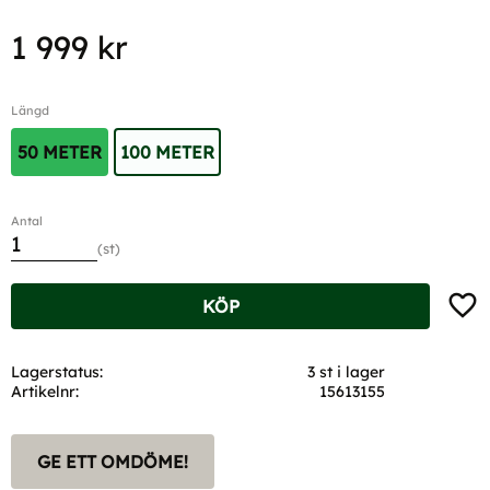
1 999
kr
Längd
50 METER
100 METER
Antal
st
Lägg t
KÖP
Lagerstatus
3 st i lager
Artikelnr
15613155
GE ETT OMDÖME!