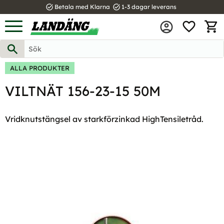
task_alt
task_alt
Betala med Klarna
1-3 dagar leverans
FAVOR
Meny
KUND
ALLA PRODUKTER
VILTNÄT 156-23-15 50M
Vridknutstängsel av starkförzinkad HighTensiletråd.