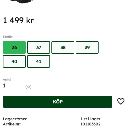
1 499
kr
Storlek
36
37
38
39
40
41
Antal
st
Lägg t
KÖP
Lagerstatus
1 st i lager
Artikelnr
101183602