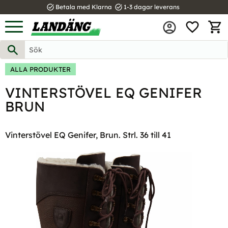
task_alt
task_alt
Betala med Klarna
1-3 dagar leverans
FAVOR
Meny
KUND
ALLA PRODUKTER
VINTERSTÖVEL EQ GENIFER
BRUN
Vinterstövel EQ Genifer, Brun. Strl. 36 till 41