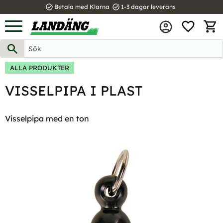
task_alt
task_alt
Betala med Klarna
1-3 dagar leverans
FAVOR
Meny
KUND
ALLA PRODUKTER
VISSELPIPA I PLAST
Visselpipa med en ton