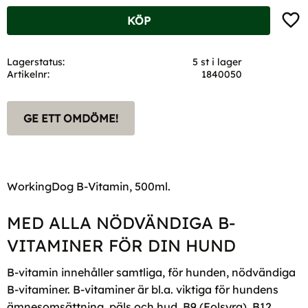
Lägg t
KÖP
Lagerstatus
5 st i lager
Artikelnr
1840050
GE ETT OMDÖME!
WorkingDog B-Vitamin, 500ml.
MED ALLA NÖDVÄNDIGA B-
VITAMINER FÖR DIN HUND
B-vitamin innehåller samtliga, för hunden, nödvändiga
B-vitaminer. B-vitaminer är bl.a. viktiga för hundens
ämnesomsättning, päls och hud. B9 (Folsyra), B12