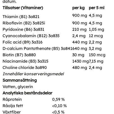
datum.
Tillsatser (
Vitaminer)
per kg
per 5 ml
900 mg
4,5 mg
Thiamin (B1) 3a821
Riboflavin (B2) 3a825i
900 mg
4,5 mg
Pyridoxine (B6) 3a831
210 mg
1,05 mg
Cyanocobalamin (B12) 3a835
2,4 mg
12 mcg
Folic acid (B9) 3a316
440 mg
2,2 mg
D-calcium Pantothenate (B5) 3a841
640 mg
3,2 mg
Biotin (B7) 3a880
30 mg
150 mcg
Niacinamide (B3) 3a315
1430 mg
7,15 mg
Choline chloride 3a890
480 mg
2,4 mg
Innehåller konserveringsmedel
Sammansättning
Vatten, glycerin
Analytiska beståndsdelar
Råprotein
0,59 %
Råolja fett
<0,10 %
Växtfiber
<0,5 %