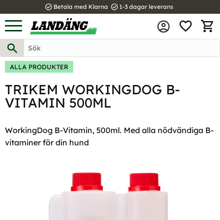
task_alt
task_alt
Betala med Klarna
1-3 dagar leverans
FAVOR
Meny
KUND
ALLA PRODUKTER
TRIKEM WORKINGDOG B-
VITAMIN 500ML
WorkingDog B-Vitamin, 500ml. Med alla nödvändiga B-
vitaminer för din hund