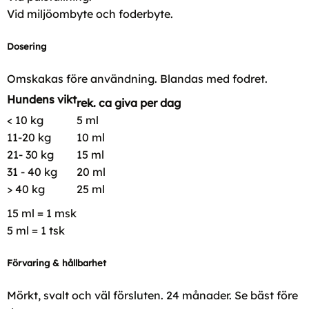
Vid miljöombyte och foderbyte.
Dosering
Omskakas före användning. Blandas med fodret.
Hundens vikt
rek. ca giva per dag
< 10 kg
5 ml
11-20 kg
10 ml
21- 30 kg
15 ml
31 - 40 kg
20 ml
> 40 kg
25 ml
15 ml = 1 msk
5 ml = 1 tsk
Förvaring & hållbarhet
Mörkt, svalt och väl försluten. 24 månader. Se bäst före