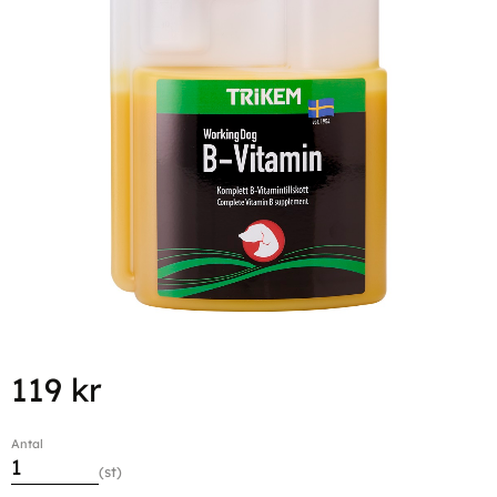
119
kr
Antal
st