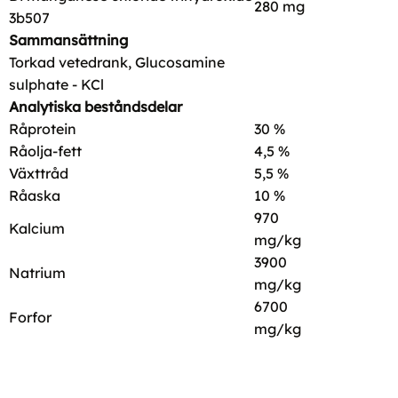
280 mg
3b507
Sammansättning
Torkad vetedrank, Glucosamine
sulphate - KCl
Analytiska beståndsdelar
Råprotein
30 %
Råolja-fett
4,5 %
Växttråd
5,5 %
Råaska
10 %
970
Kalcium
mg/kg
3900
Natrium
mg/kg
6700
Forfor
mg/kg