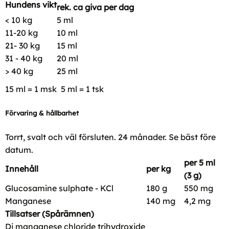
Hundens vikt
rek. ca giva per dag
< 10 kg
5 ml
11-20 kg
10 ml
21- 30 kg
15 ml
31 - 40 kg
20 ml
> 40 kg
25 ml
15 ml = 1 msk 5 ml = 1 tsk
Förvaring & hållbarhet
Torrt, svalt och väl försluten. 24 månader. Se bäst före
datum.
per 5 ml
Innehåll
per kg
(3 g)
Glucosamine sulphate - KCl
180 g
550 mg
Manganese
140 mg
4,2 mg
Tillsatser (Spårämnen)
Di manganese chloride trihydroxide