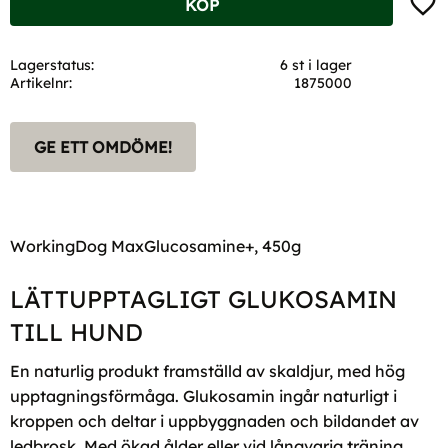
KÖP
Lagerstatus
6 st i lager
Artikelnr
1875000
GE ETT OMDÖME!
WorkingDog MaxGlucosamine+, 450g
LÄTTUPPTAGLIGT GLUKOSAMIN
TILL HUND
En naturlig produkt framställd av skaldjur, med hög
upptagningsförmåga. Glukosamin ingår naturligt i
kroppen och deltar i uppbyggnaden och bildandet av
ledbrosk. Med ökad ålder eller vid långvarig träning