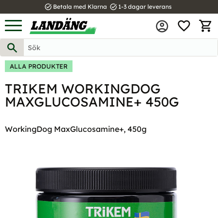
task_alt
task_alt
Betala med Klarna
1-3 dagar leverans
FAVOR
Meny
KUND
ALLA PRODUKTER
TRIKEM WORKINGDOG
MAXGLUCOSAMINE+ 450G
WorkingDog MaxGlucosamine+, 450g