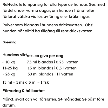
ReHydrate lämpar sig för alla typer av hundar. Ges med
fördel under varma dagar, om hunden tränat eller
förlorat vätska via lös avföring eller kräkningar.
Pulver som blandas i hundens dricksvatten. Obs!
hunden bör alltid ha tillgång till rent dricksvatten.
Dosering
Hundens vikt
rek. ca giva per dag
< 10 kg
7,5 ml blandas i 0,25 l vatten
11-25 kg
15 ml blandas i 0,5 l vatten
> 26 kg
30 ml blandas i 1 l vatten
15 ml = 1 msk 5 ml = 1 tsk
Förvaring & hållbarhet
Mörkt, svalt och väl försluten. 24 månader. Se bäst före
datum.