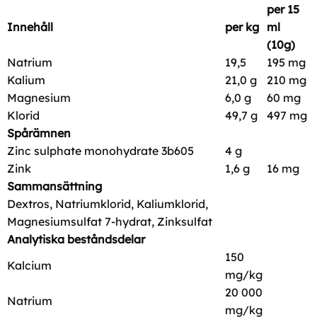
per 15
Innehåll
per kg
ml
(10g)
Natrium
19,5
195 mg
Kalium
21,0 g
210 mg
Magnesium
6,0 g
60 mg
Klorid
49,7 g
497 mg
Spårämnen
Zinc sulphate monohydrate 3b605
4 g
Zink
1,6 g
16 mg
Sammansättning
Dextros, Natriumklorid, Kaliumklorid,
Magnesiumsulfat 7-hydrat, Zinksulfat
Analytiska beståndsdelar
150
Kalcium
mg/kg
20 000
Natrium
mg/kg