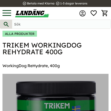
task_alt
task_alt
Betala med Klarna
1-3 dagar leverans
FAVOR
Meny
KUND
ALLA PRODUKTER
TRIKEM WORKINGDOG
REHYDRATE 400G
WorkingDog ReHydrate, 400g