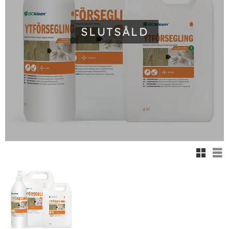
SLUTSÅLD
Rutnäts
Lis