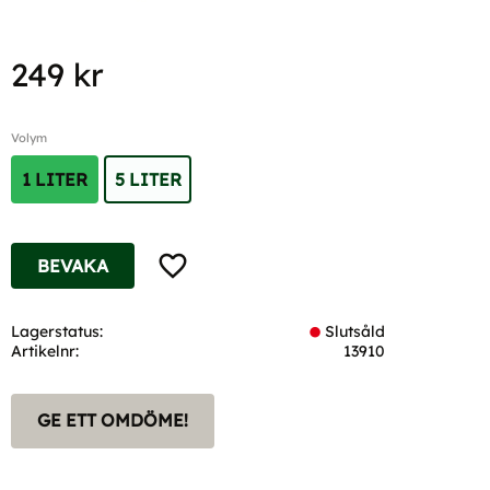
249
kr
Volym
1 LITER
5 LITER
Lägg till i favoriter
BEVAKA
Lagerstatus
Slutsåld
Artikelnr
13910
GE ETT OMDÖME!