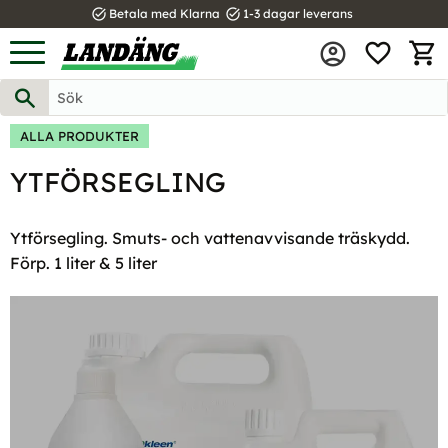
task_alt
task_alt
Betala med Klarna
1-3 dagar leverans
FAVOR
Meny
KUND
ALLA PRODUKTER
YTFÖRSEGLING
Ytförsegling. Smuts- och vattenavvisande träskydd.
Förp. 1 liter & 5 liter