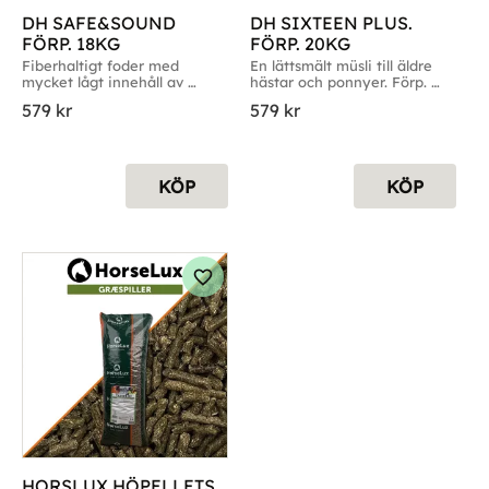
DH SAFE&SOUND 
DH SIXTEEN PLUS. 
FÖRP. 18KG
FÖRP. 20KG
Fiberhaltigt foder med 
En lättsmält müsli till äldre 
mycket lågt innehåll av 
hästar och ponnyer. Förp. 
socker och stärkelse. Förp. 
20kg
579
kr
579
kr
18kg
KÖP
KÖP
g till i favoriter
Lägg till i favoriter
HORSLUX HÖPELLETS 