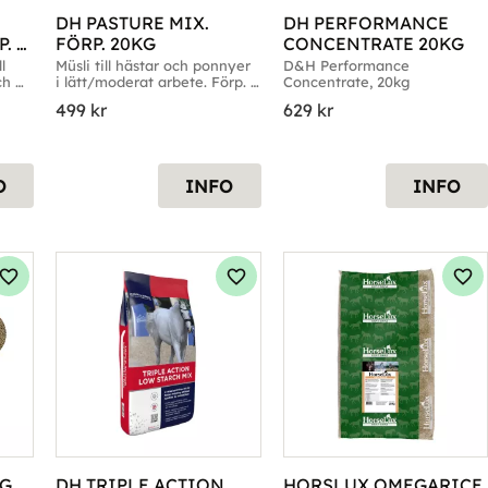
DH PASTURE MIX. 
DH PERFORMANCE 
. 
FÖRP. 20KG
CONCENTRATE 20KG
 
Müsli till hästar och ponnyer 
D&H Performance 
h 
i lätt/moderat arbete. Förp. 
Concentrate, 20kg
20kg
499
kr
629
kr
O
INFO
INFO
Lägg till i favoriter
Lägg till i favoriter
Läg
KG
DH TRIPLE ACTION 
HORSLUX OMEGARICE 