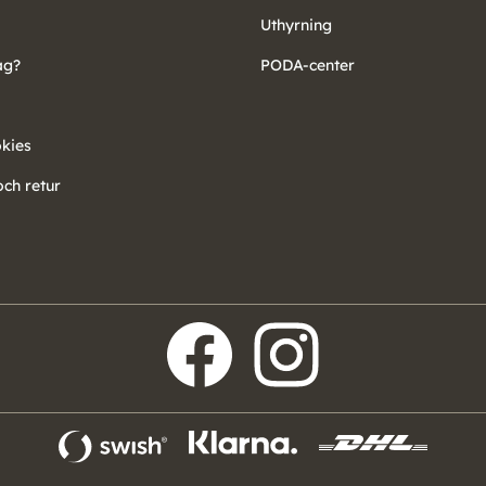
Uthyrning
ag?
PODA-center
okies
ch retur