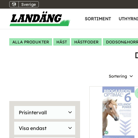
Sverige
SORTIMENT
UTHYRN
ALLA PRODUKTER
HÄST
HÄSTFODER
DODSON&HORR
Välj sortering
Prisintervall
269
679
Visa endast