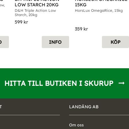
LOW STARCH 20KG
15KG
w, 
D&H Triple Action Low 
HorsLux OmegaRice, 15kg
Starch, 20kg
599
kr
359
kr
O
INFO
KÖP
HITTA TILL BUTIKEN I SKURUP
T
LANDÄNG AB
Om oss