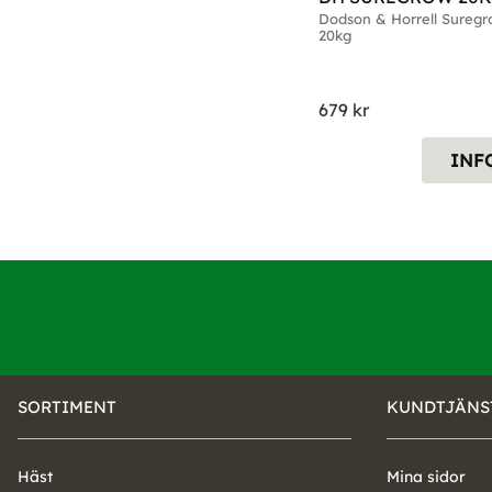
Dodson & Horrell Suregro
20kg
679
kr
INF
SORTIMENT
KUNDTJÄNS
Häst
Mina sidor