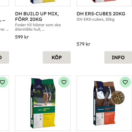
DH BUILD UP MIX, 
DH ERS-CUBES 20KG
 
FÖRP. 20KG
DH ERS-cubes, 20kg
Foder till hästar som ska 
ar. 
återställa hull, 
muskelbyggnad och styrka. 
599
kr
Förp. 20kg
579
kr
O
KÖP
INFO
Lägg till i favoriter
Lägg till i favoriter
Läg