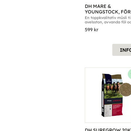
DH MARE & 
YOUNGSTOCK, FÖRP
20KG
En toppkvalitativ müsli till
avelsston, avvanda föl oc
unghästar. Förp. 20kg
599
kr
INF
DH SUREGROW 20