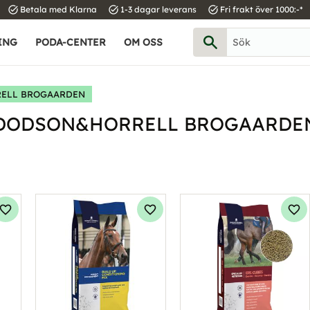
task_alt
task_alt
task_alt
Betala med Klarna
1-3 dagar leverans
Fri frakt över 1000:-*
ING
PODA-CENTER
OM OSS
ELL BROGAARDEN
DODSON&HORRELL BROGAARDE
Lägg till i favoriter
Lägg till i favoriter
Läg