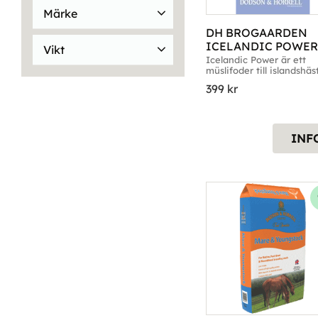
Finns i lager
7
Märke
DH BROGAARDEN 
Brogaarden
14
ICELANDIC POWER,
Vikt
Dodson&Horrell
13
FÖRP. 15KG
Icelandic Power är ett 
müslifoder till islandshäst
15kg
3
18kg
2
Förp. 15kg
399
kr
20kg
9
INF