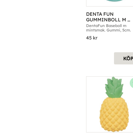
DENTA FUN 
GUMMINBOLL M 
MINTSMAK 5CM
DentaFun Baseboll m 
mintsmak. Gummi, 5cm.
45
kr
KÖ