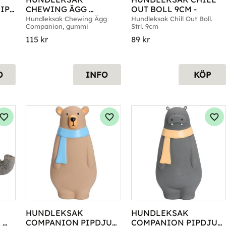
P 
CHEWING ÄGG 
OUT BOLL 9CM -
COMPANION
Hundleksak Chewing Ägg 
​Hundleksak Chill Out Boll. 
Companion, gummi
Strl. 9cm
115
kr
89
kr
O
INFO
KÖP
Lägg till i favoriter
Lägg till i favoriter
Läg
HUNDLEKSAK 
HUNDLEKSAK 
 
COMPANION PIPDJUR 
COMPANION PIPDJUR 