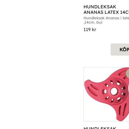
HUNDLEKSAK 
ANANAS LATEX 14C
GUL
Hundleksak Ananas i late
,14cm. Gul
119
kr
KÖ
HUNDLEKSAK 