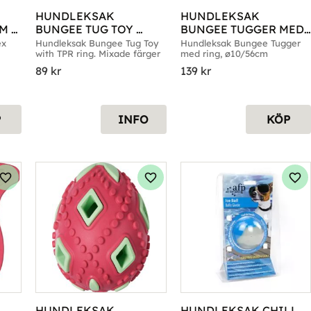
HUNDLEKSAK 
HUNDLEKSAK 
M 
BUNGEE TUG TOY 
BUNGEE TUGGER MED 
WITH TPR RING
RING 10/56CM
x 
Hundleksak Bungee Tug Toy 
Hundleksak Bungee Tugger 
with TPR ring. Mixade färger
med ring, ø10/56cm
89
kr
139
kr
P
INFO
KÖP
Lägg till i favoriter
Lägg till i favoriter
Läg
HUNDLEKSAK 
HUNDLEKSAK CHILL 