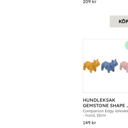
209
kr
KÖ
HUNDLEKSAK 
GEMSTONE SHAPE 
COMPANION HUND 
Companion Edgy latexlek
- hund, 22cm
22CM
149
kr