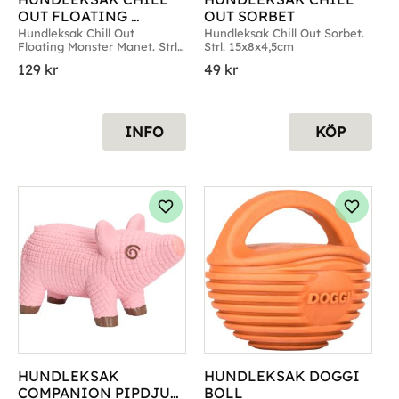
OUT FLOATING 
OUT SORBET
MONSTER MANE -T
Hundleksak Chill Out 
Hundleksak Chill Out Sorbet. 
Floating Monster Manet. Strl. 
Strl. 15x8x4,5cm
10x10x15cm
129
kr
49
kr
INFO
KÖP
g till i favoriter
Lägg till i favoriter
Lägg til
HUNDLEKSAK 
HUNDLEKSAK DOGGI 
COMPANION PIPDJUR 
BOLL