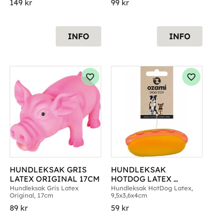
149
kr
99
kr
INFO
INFO
g till i favoriter
Lägg till i favoriter
Lägg til
HUNDLEKSAK GRIS 
HUNDLEKSAK 
LATEX ORIGINAL 17CM
HOTDOG LATEX 
9,5X3,6X4CM
Hundleksak Gris Latex 
Hundleksak HotDog Latex, 
Original, 17cm
9,5x3,6x4cm
89
kr
59
kr