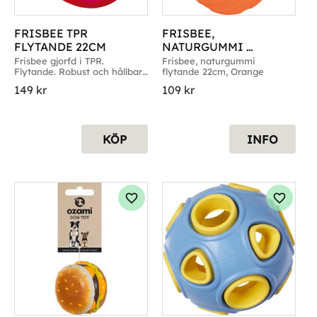
FRISBEE TPR 
FRISBEE, 
FLYTANDE 22CM
NATURGUMMI 
FLYTANDE 22CM
Frisbee gjorfd i TPR. 
Frisbee, naturgummi 
Flytande. Robust och hållbar. 
flytande 22cm, Orange
22cm
149
kr
109
kr
KÖP
INFO
g till i favoriter
Lägg till i favoriter
Lägg til