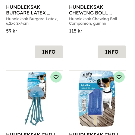
HUNDLEKSAK 
HUNDLEKSAK 
BURGARE LATEX 
CHEWING BOLL 
6,2X6,2X4CM
COMPANION
Hundleksak Burgare Latex, 
Hundleksak Chewing Boll 
6,2x6,2x4cm
Companion, gummi
59
kr
115
kr
INFO
INFO
g till i favoriter
Lägg till i favoriter
Lägg til
HUNDLEKSAK CHILL 
HUNDLEKSAK CHILL 