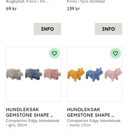
Rugbyboll. Finns i tre 
Finns i fyra storlekar
storlekar
69
kr
139
kr
INFO
INFO
g till i favoriter
Lägg till i favoriter
Lägg til
HUNDLEKSAK 
HUNDLEKSAK 
GEMSTONE SHAPE 
GEMSTONE SHAPE 
COMPANION GRIS 
COMPANION HUND 
Companion Edgy latexleksak 
Companion Edgy latexleksak 
- gris, 20cm
- hund, 17cm
20CM
17CM