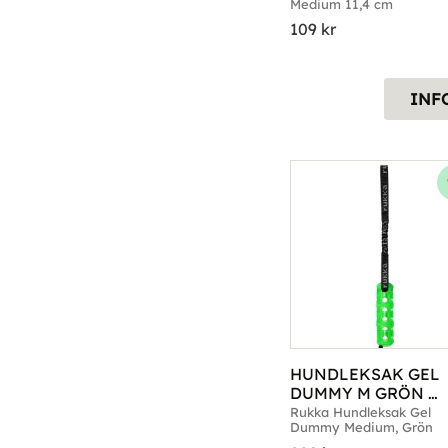
Medium 11,4 cm
109
kr
INF
HUNDLEKSAK GEL 
DUMMY M GRÖN 
RUKKA
Rukka Hundleksak Gel 
Dummy Medium, Grön