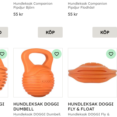
BJÖRN
FLODHÄST
Hundleksak Companion 
Hundleksak Companion 
Pipdjur Björn
Pipdjur Flodhäst
55
kr
55
kr
O
KÖP
KÖP
Lägg till i favoriter
Lägg till i favoriter
Läg
I 
HUNDLEKSAK DOGGI 
HUNDLEKSAK DOGGI 
DUMBELL
FLY & FLOAT
Hundleksak DOGGI Dumbell. 
Hundleksak DOGGI Fly & 