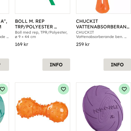
", 
BOLL M. REP 
CHUCKIT 
M
TRP/POLYESTER 
VATTENABSORBERAND
9X44CM
E BEN M -
Boll med rep, TPR/Polyester, 
CHUCKIT 
de 
ø 9 × 44 cm
Vattenabsorberande ben. 
Finns i två storlekar
169
kr
259
kr
P
INFO
INFO
Lägg till i favoriter
Lägg till i favoriter
Läg