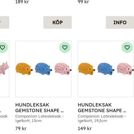
189
kr
99
kr
P
KÖP
INFO
Lägg till i favoriter
Lägg till i favoriter
Läg
HUNDLEKSAK 
HUNDLEKSAK 
GEMSTONE SHAPE 
GEMSTONE SHAPE 
COMPANION 
COMPANION 
sak 
Companion Latexleksak - 
Companion Latexleksak - 
igelkott, 13cm
igelkott, 19,5cm
IGELKOTTE 13CM
IGELKOTTE 19,5CM
79
kr
149
kr