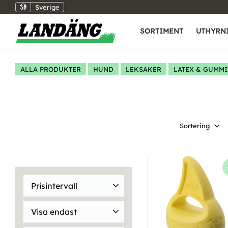
Sverige
SORTIMENT
UTHYRN
ALLA PRODUKTER
HUND
LEKSAKER
LATEX & GUMMI
Välj sortering
Prisintervall
12
499
Visa endast