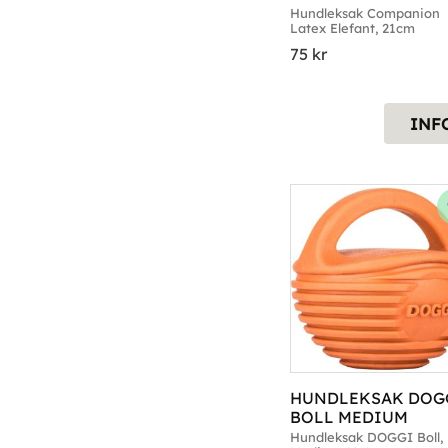
ELEFANT 21CM
Hundleksak Companion 
Latex Elefant, 21cm
75
kr
INF
HUNDLEKSAK DOGG
BOLL MEDIUM
​Hundleksak DOGGI Boll, 