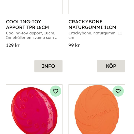
COOLING-TOY 
CRACKYBONE 
APPORT TPR 18CM
NATURGUMMI 11CM
Cooling-toy apport, 18cm. 
Crackybone, naturgummi 11 
Innehåller en svamp som 
cm
kan fuktas och läggas i 
129
kr
99
kr
frysen
INFO
KÖP
g till i favoriter
Lägg till i favoriter
Lägg til