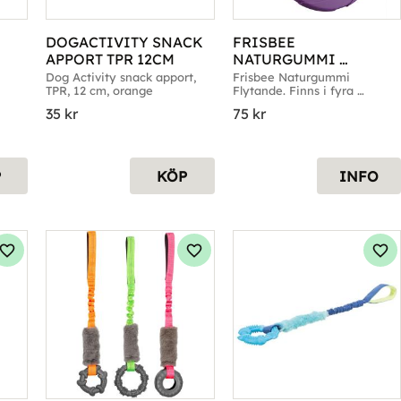
DOGACTIVITY SNACK 
FRISBEE 
APPORT TPR 12CM
NATURGUMMI 
FLYTANDE 15CM
Dog Activity snack apport, 
Frisbee Naturgummi 
TPR, 12 cm, orange
Flytande. Finns i fyra 
storlekar.
35
kr
75
kr
P
KÖP
INFO
Lägg till i favoriter
Lägg till i favoriter
Läg