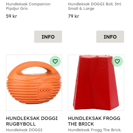
GRIS
Hundleksak Companion 
Hundleksak DOGGI Boll. Strl. 
Pipdjur Gris
Small & Large
59
kr
79
kr
INFO
INFO
g till i favoriter
Lägg till i favoriter
Lägg til
HUNDLEKSAK DOGGI 
HUNDLEKSAK FROGG 
RUGBYBOLL
THE BRICK
Hundleksak DOGGI 
Hundleksak Frogg The Brick. 