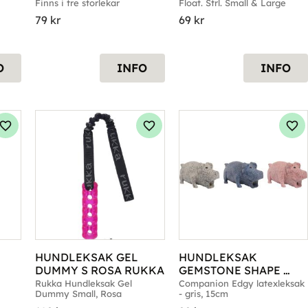
Finns i tre storlekar
Float. Strl. Small & Large
79
kr
69
kr
O
INFO
INFO
Lägg till i favoriter
Lägg till i favoriter
Läg
HUNDLEKSAK GEL 
HUNDLEKSAK 
DUMMY S ROSA RUKKA
GEMSTONE SHAPE 
COMPANION GRIS 
Rukka Hundleksak Gel 
Companion Edgy latexleksak 
Dummy Small, Rosa
- gris, 15cm
15CM