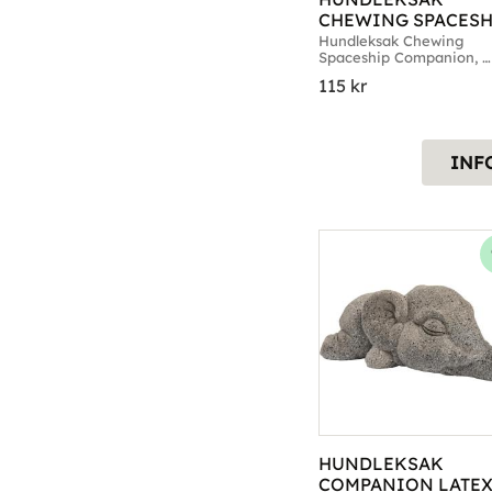
CHEWING SPACESHI
COMPANION
Hundleksak Chewing 
Spaceship Companion, 
gummi
115
kr
INF
HUNDLEKSAK 
COMPANION LATEX