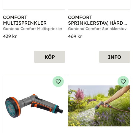
COMFORT 
COMFORT 
MULTISPRINKLER
SPRINKLERSTAV, HÅRD 
STRÅLE, SPRAY OCH 
Gardena Comfort Multisprinkler
Gardena Comfort Sprinklerstav
DUSCH
439
kr
469
kr
KÖP
INFO
Lägg till i favoriter
Lägg 