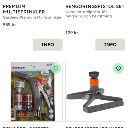
PREMUIM 
RENGÖRINGSPISTOL SET
MULTISPRINKLER
Gardena strålpistol, för 
rengöring och bevattning
Gardena Premium Multisprinkler
559
kr
129
kr
INFO
INFO
Lägg till i favoriter
Lägg 