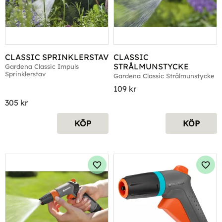
CLASSIC SPRINKLERSTAV
CLASSIC 
STRÅLMUNSTYCKE
Gardena Classic Impuls 
Sprinklerstav
Gardena Classic Strålmunstycke
109
kr
305
kr
KÖP
KÖP
Lägg till i favoriter
Lägg 