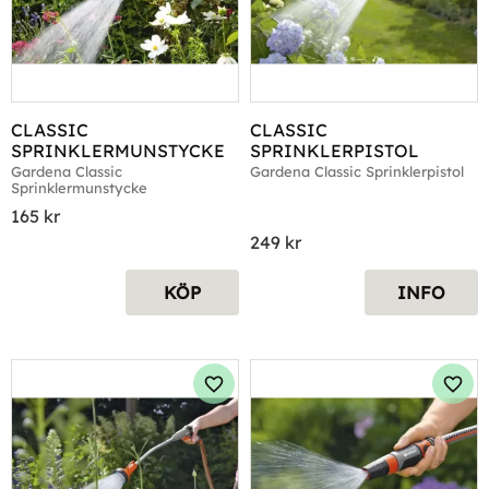
CLASSIC 
CLASSIC 
SPRINKLERMUNSTYCKE
SPRINKLERPISTOL
Gardena Classic 
Gardena Classic Sprinklerpistol
Sprinklermunstycke
165
kr
249
kr
KÖP
INFO
Lägg till i favoriter
Lägg 