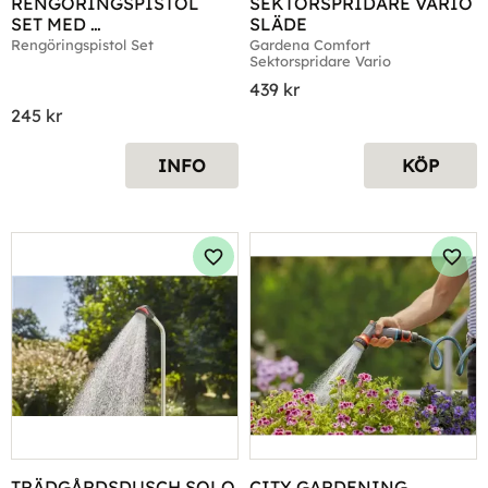
RENGÖRINGSPISTOL 
SEKTORSPRIDARE VARIO 
SET MED 
SLÄDE
KRANKOPPLING, 
Rengöringspistol Set
Gardena Comfort 
Sektorspridare Vario
SNABBKONTAKT
439
kr
245
kr
INFO
KÖP
Lägg till i favoriter
Lägg 
TRÄDGÅRDSDUSCH SOLO
CITY GARDENING 