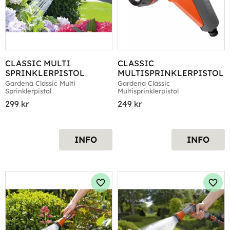
CLASSIC MULTI 
CLASSIC 
SPRINKLERPISTOL
MULTISPRINKLERPISTOL
Gardena Classic Multi 
Gardena Classic 
Sprinklerpistol
Multisprinklerpistol
299
kr
249
kr
INFO
INFO
Lägg till i favoriter
Lägg 