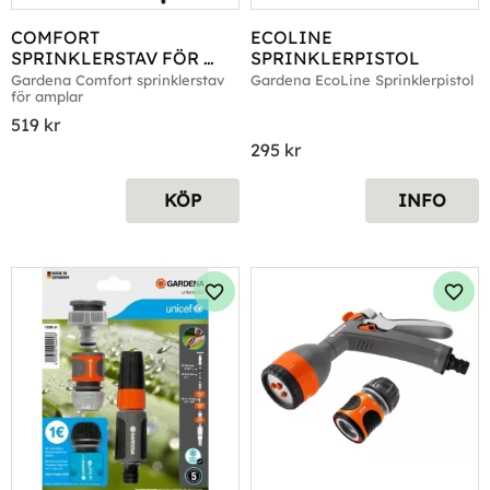
COMFORT 
ECOLINE 
SPRINKLERSTAV FÖR 
SPRINKLERPISTOL
AMPLAR
Gardena Comfort sprinklerstav 
Gardena EcoLine Sprinklerpistol
för amplar
519
kr
295
kr
KÖP
INFO
Lägg till i favoriter
Lägg 