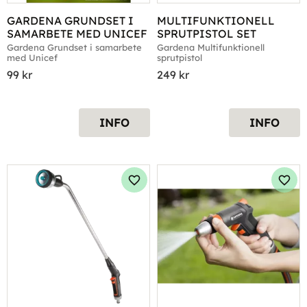
GARDENA GRUNDSET I 
MULTIFUNKTIONELL 
SAMARBETE MED UNICEF
SPRUTPISTOL SET
Gardena Grundset i samarbete 
Gardena Multifunktionell 
med Unicef
sprutpistol
99
kr
249
kr
INFO
INFO
Lägg till i favoriter
Lägg 