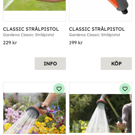
CLASSIC STRÅLPISTOL
CLASSIC STRÅLPISTOL
Gardena Classic Strålpistol
Gardena Classic Strålpistol
229
kr
199
kr
INFO
KÖP
Lägg till i favoriter
Lägg 