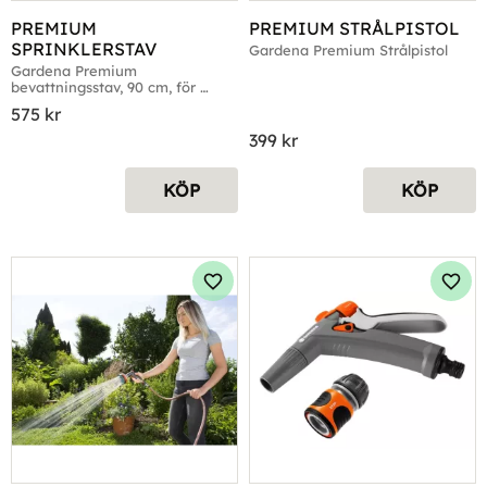
PREMIUM 
PREMIUM STRÅLPISTOL
SPRINKLERSTAV
Gardena Premium Strålpistol
Gardena Premium 
bevattningsstav, 90 cm, för 
bevattning och rengöring, 3 
575
kr
sprutmönster
399
kr
KÖP
KÖP
Lägg till i favoriter
Lägg 