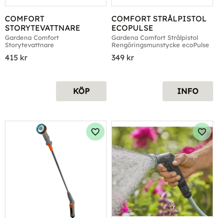
COMFORT 
COMFORT STRÅLPISTOL 
STORYTEVATTNARE
ECOPULSE
Gardena Comfort 
Gardena Comfort Strålpistol 
Storytevattnare
Rengöringsmunstycke ecoPulse
415
kr
349
kr
KÖP
INFO
Lägg till i favoriter
Lägg 