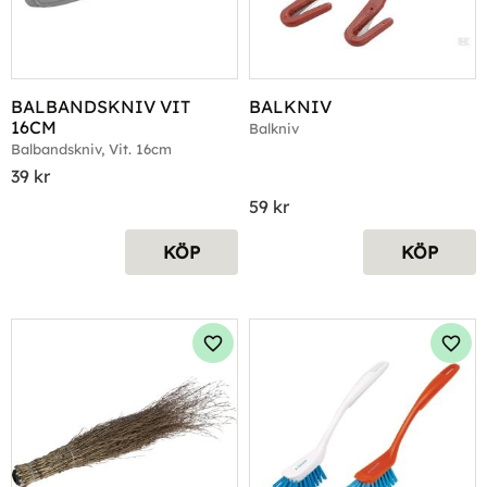
BALBANDSKNIV VIT 
BALKNIV
16CM
Balkniv
Balbandskniv, Vit. 16cm
39
kr
59
kr
KÖP
KÖP
Lägg till i favoriter
Lägg 