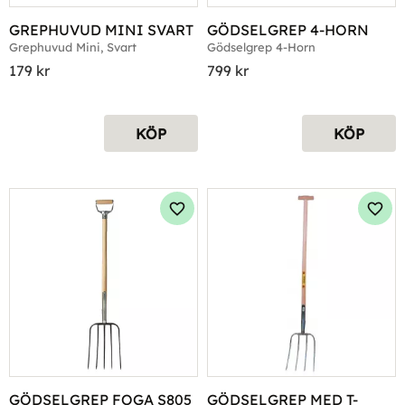
GREPHUVUD MINI SVART
GÖDSELGREP 4-HORN
Grephuvud Mini, Svart
Gödselgrep 4-Horn
179
kr
799
kr
KÖP
KÖP
Lägg till i favoriter
Lägg 
GÖDSELGREP FOGA S805
GÖDSELGREP MED T-