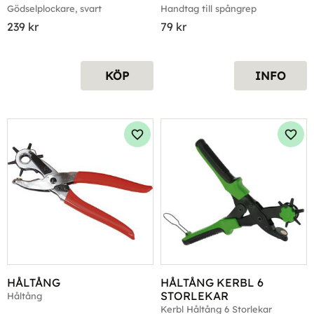
Gödselplockare, svart
Handtag till spångrep
239
kr
79
kr
KÖP
INFO
Lägg till i favoriter
Lägg 
HÅLTÅNG
HÅLTÅNG KERBL 6 
STORLEKAR
Håltång
Kerbl Håltång 6 Storlekar