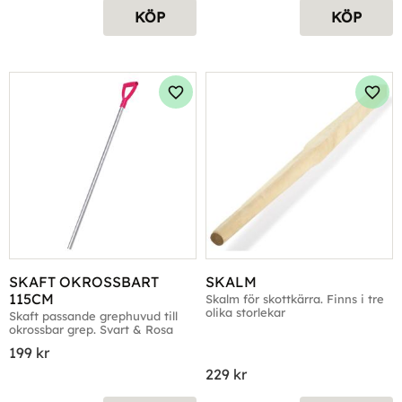
KÖP
KÖP
Lägg till i favoriter
Lägg 
SKAFT OKROSSBART 
SKALM
115CM
Skalm för skottkärra. Finns i tre 
olika storlekar
Skaft passande grephuvud till 
okrossbar grep. Svart & Rosa
199
kr
229
kr