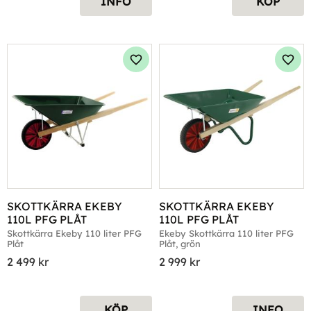
INFO
KÖP
Lägg till i favoriter
Lägg 
SKOTTKÄRRA EKEBY 
SKOTTKÄRRA EKEBY 
110L PFG PLÅT
110L PFG PLÅT
Skottkärra Ekeby 110 liter PFG 
Ekeby Skottkärra 110 liter PFG 
Plåt
Plåt, grön
2 499
kr
2 999
kr
KÖP
INFO