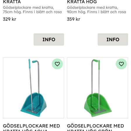
KRATTA
KRATTA HÖG
Gödselplockare med kratta, 
Gödselplockare med kratta, 
75cm hög. Finns i blått och rosa
90cm hög. Finns i blått och rosa
329
kr
359
kr
INFO
INFO
Lägg till i favoriter
Lägg 
GÖDSELPLOCKARE MED 
GÖDSELPLOCKARE MED 