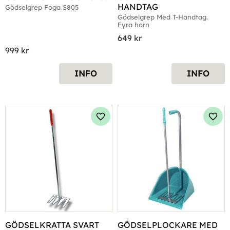
HANDTAG
Gödselgrep Foga S805
Gödselgrep Med T-Handtag. 
Fyra horn
649
kr
999
kr
INFO
INFO
Lägg till i favoriter
Lägg 
GÖDSELKRATTA SVART
GÖDSELPLOCKARE MED 