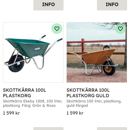
INFO
INFO
Lägg till i favoriter
Lägg 
SKOTTKÄRRA 100L 
SKOTTKÄRRA 100L 
PLASTKORG
PLASTKORG GULD
Skottkärra Ekeby 1308, 100 liter, 
Skottkärra 100 liter, plastkorg, 
plastkorg. Färg: Grön & Rosa
guld-färgad
1 599
kr
1 599
kr