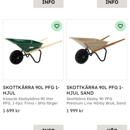
INFO
INFO
Lägg till i favoriter
Lägg 
SKOTTKÄRRA 90L PFG 1-
SKOTTKÄRRA 90L PFG 1-
HJUL
HJUL SAND
Klassisk Ekebykärra 90 liter 
Skottkärra Ekeby 90 PFG 
PFG, 1-hjul. Finns i åtta färger
Premium Line Hörby Bruk, Sand
1 699
kr
1 999
kr