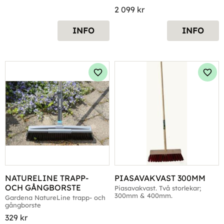
2 099
kr
INFO
INFO
Lägg till i favoriter
Lägg 
NATURELINE TRAPP- 
PIASAVAKVAST 300MM
OCH GÅNGBORSTE
Piasavakvast. Två storlekar; 
300mm & 400mm.
Gardena NatureLine trapp- och 
gångborste
329
kr