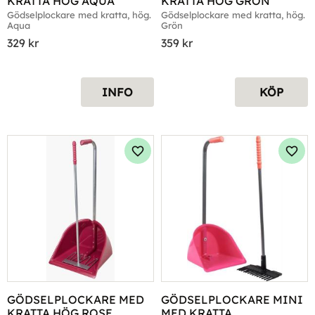
KRATTA HÖG AQUA
KRATTA HÖG GRÖN
Gödselplockare med kratta, hög. 
Gödselplockare med kratta, hög. 
Aqua
Grön
329
kr
359
kr
INFO
KÖP
Lägg till i favoriter
Lägg 
GÖDSELPLOCKARE MED 
GÖDSELPLOCKARE MINI 
KRATTA HÖG ROSE
MED KRATTA