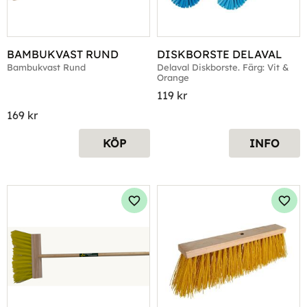
BAMBUKVAST RUND
DISKBORSTE DELAVAL
Bambukvast Rund
Delaval Diskborste. Färg: Vit & 
Orange
119
kr
169
kr
KÖP
INFO
Lägg till i favoriter
Lägg 