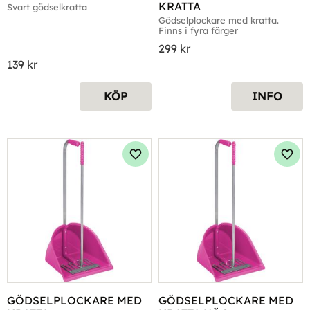
KRATTA
Svart gödselkratta
Gödselplockare med kratta. 
Finns i fyra färger
299
kr
139
kr
KÖP
INFO
Lägg till i favoriter
Lägg 
GÖDSELPLOCKARE MED 
GÖDSELPLOCKARE MED 