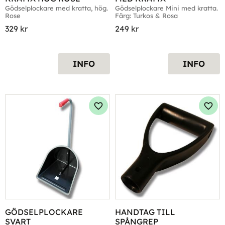
Gödselplockare med kratta, hög. 
Gödselplockare Mini med kratta. 
Rose
Färg: Turkos & Rosa
329
kr
249
kr
INFO
INFO
Lägg till i favoriter
Lägg 
GÖDSELPLOCKARE 
HANDTAG TILL 
SVART
SPÅNGREP