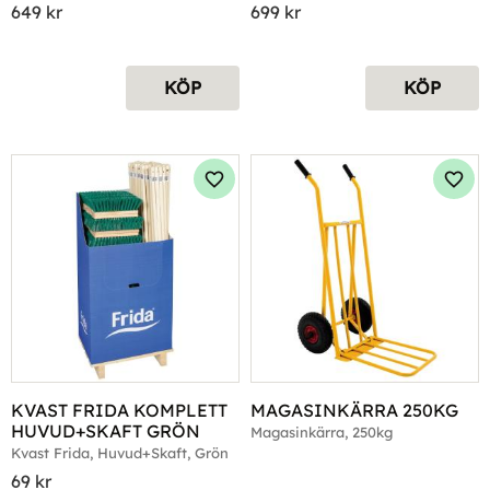
649
kr
699
kr
KÖP
KÖP
Lägg till i favoriter
Lägg 
KVAST FRIDA KOMPLETT 
MAGASINKÄRRA 250KG
HUVUD+SKAFT GRÖN
Magasinkärra, 250kg
Kvast Frida, Huvud+Skaft, Grön
69
kr