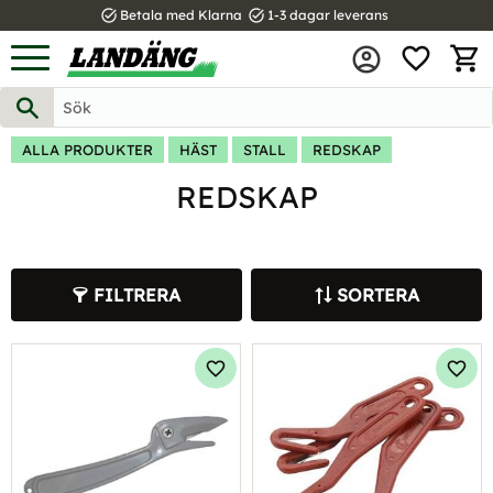
task_alt
task_alt
Betala med Klarna
1-3 dagar leverans
FAVOR
Meny
KUND
ALLA PRODUKTER
HÄST
STALL
REDSKAP
REDSKAP
FILTRERA
SORTERA
Lägg till i favoriter
Lägg 