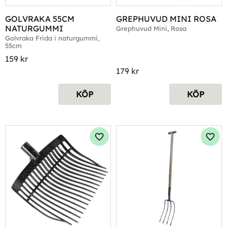
GOLVRAKA 55CM 
GREPHUVUD MINI ROSA
NATURGUMMI
Grephuvud Mini, Rosa
Golvraka Frida i naturgummi, 
55cm
159
kr
179
kr
KÖP
KÖP
Lägg till i favoriter
Lägg 