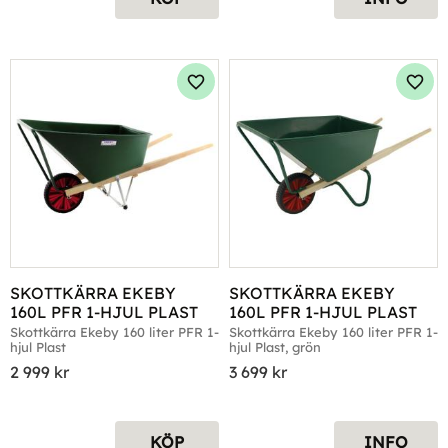
Lägg till i favoriter
Lägg 
SKOTTKÄRRA EKEBY 
SKOTTKÄRRA EKEBY 
160L PFR 1-HJUL PLAST
160L PFR 1-HJUL PLAST
Skottkärra Ekeby 160 liter PFR 1-
Skottkärra Ekeby 160 liter PFR 1-
hjul Plast
hjul Plast, grön
2 999
kr
3 699
kr
KÖP
INFO