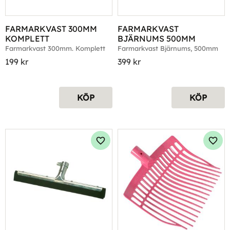
FARMARKVAST 300MM 
FARMARKVAST 
KOMPLETT
BJÄRNUMS 500MM
Farmarkvast 300mm. Komplett
Farmarkvast Bjärnums, 500mm
199
kr
399
kr
KÖP
KÖP
Lägg till i favoriter
Lägg 