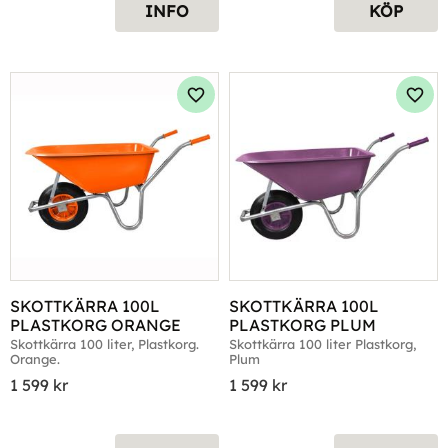
INFO
KÖP
Lägg till i favoriter
Lägg 
SKOTTKÄRRA 100L 
SKOTTKÄRRA 100L 
PLASTKORG ORANGE
PLASTKORG PLUM
Skottkärra 100 liter, Plastkorg. 
Skottkärra 100 liter Plastkorg, 
Orange.
Plum
1 599
kr
1 599
kr