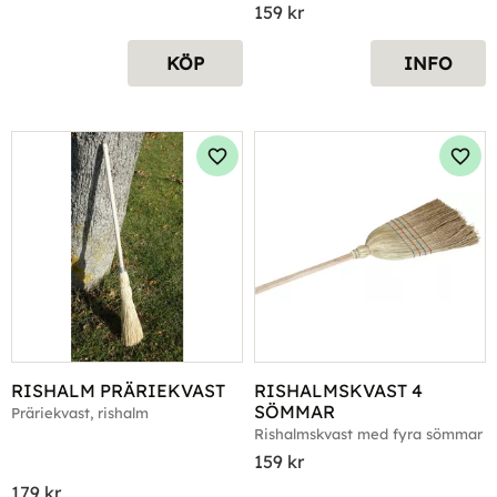
159
kr
KÖP
INFO
Lägg till i favoriter
Lägg 
RISHALM PRÄRIEKVAST
RISHALMSKVAST 4 
SÖMMAR
Präriekvast, rishalm
Rishalmskvast med fyra sömmar
159
kr
179
kr