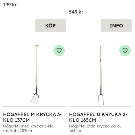
199
kr
549
kr
KÖP
INFO
Lägg till i favoriter
Lägg 
HÖGAFFEL M KRYCKA 3-
HÖGAFFEL U KRYCKA 2-
KLO 137CM
KLO 165CM
Högaffel med krycka 3-klo, 
Högaffel utan krycka 2-klo, 
träskaft, 137cm
165cm