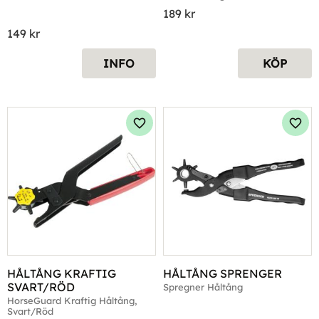
189
kr
149
kr
INFO
KÖP
Lägg till i favoriter
Lägg 
HÅLTÅNG KRAFTIG 
HÅLTÅNG SPRENGER
SVART/RÖD
Spregner Håltång
HorseGuard Kraftig Håltång, 
Svart/Röd