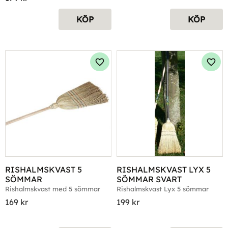
KÖP
KÖP
Lägg till i favoriter
Lägg 
RISHALMSKVAST 5 
RISHALMSKVAST LYX 5 
SÖMMAR
SÖMMAR SVART
Rishalmskvast med 5 sömmar
Rishalmskvast Lyx 5 sömmar
169
kr
199
kr