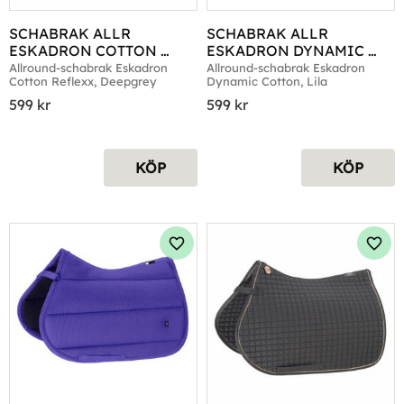
SCHABRAK ALLR 
SCHABRAK ALLR 
ESKADRON COTTON 
ESKADRON DYNAMIC 
REFLEXX DEEPGREY
COTTON LILA
Allround-schabrak Eskadron 
Allround-schabrak Eskadron 
Cotton Reflexx, Deepgrey
Dynamic Cotton, Lila
599
kr
599
kr
KÖP
KÖP
Lägg till i favoriter
Lägg 