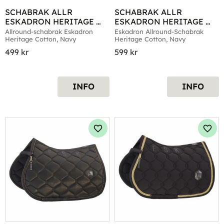
SCHABRAK ALLR 
SCHABRAK ALLR 
ESKADRON HERITAGE 
ESKADRON HERITAGE 
COTTON NAVY
COTTON NAVY
Allround-schabrak Eskadron 
Eskadron Allround-Schabrak 
Heritage Cotton, Navy
Heritage Cotton, Navy
499
kr
599
kr
INFO
INFO
Lägg till i favoriter
Lägg 