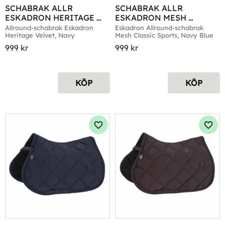
SCHABRAK ALLR 
SCHABRAK ALLR 
ESKADRON HERITAGE 
ESKADRON MESH 
VELVET NAVY
CLASSIC SPORTS NAVY 
Allround-schabrak Eskadron 
Eskadron Allround-schabrak 
Heritage Velvet, Navy
Mesh Classic Sports, Navy Blue
BLUE
999
kr
999
kr
KÖP
KÖP
Lägg till i favoriter
Lägg 