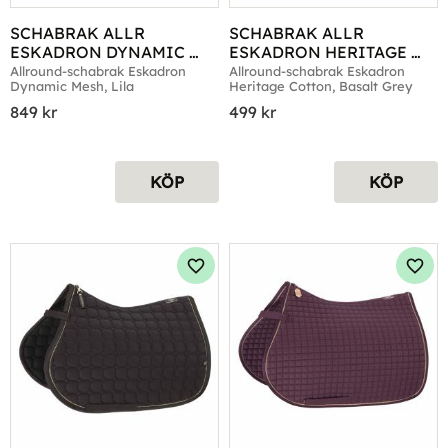
SCHABRAK ALLR 
SCHABRAK ALLR 
ESKADRON DYNAMIC 
ESKADRON HERITAGE 
MESH LILA
COTTON BASALT GREY
Allround-schabrak Eskadron 
Allround-schabrak Eskadron 
Dynamic Mesh, Lila
Heritage Cotton, Basalt Grey
849
kr
499
kr
KÖP
KÖP
Lägg till i favoriter
Lägg 