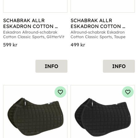
SCHABRAK ALLR 
SCHABRAK ALLR 
ESKADRON COTTON 
ESKADRON COTTON 
CLASSIC SPORTS 
CLASSIC SPORTS TAUPE
Eskadron Allround-schabrak 
Allround-schabrak Eskadron 
Cotton Classic Sports, GlitterVit
Cotton Classic Sports, Taupe
GLITTERVIT
599
kr
499
kr
INFO
INFO
Lägg till i favoriter
Lägg 