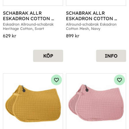
SCHABRAK ALLR 
SCHABRAK ALLR 
ESKADRON COTTON 
ESKADRON COTTON 
HERITAGE SVART
MESH NAVY
Eskadron Allround-schabrak 
Allround-schabrak Eskadron 
Heritage Cotton, Svart
Cotton Mesh, Navy
629
kr
899
kr
KÖP
INFO
Lägg till i favoriter
Lägg 