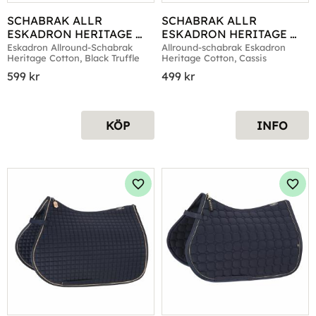
SCHABRAK ALLR 
SCHABRAK ALLR 
ESKADRON HERITAGE 
ESKADRON HERITAGE 
COTTON BLACK TRUFFLE
COTTON CASSIS
Eskadron Allround-Schabrak 
Allround-schabrak Eskadron 
Heritage Cotton, Black Truffle
Heritage Cotton, Cassis
599
kr
499
kr
KÖP
INFO
Lägg till i favoriter
Lägg 