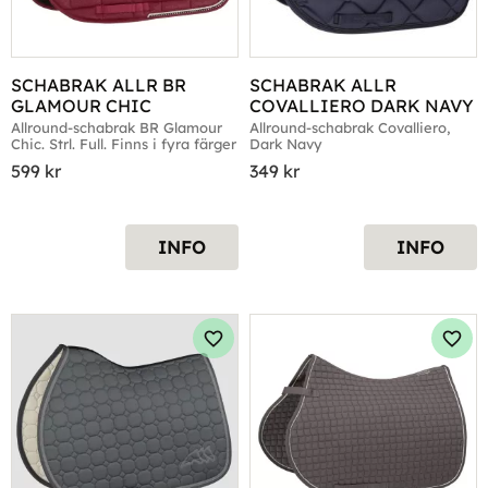
SCHABRAK ALLR BR 
SCHABRAK ALLR 
GLAMOUR CHIC
COVALLIERO DARK NAVY
Allround-schabrak BR Glamour 
Allround-schabrak Covalliero, 
Chic. Strl. Full. Finns i fyra färger
Dark Navy
599
kr
349
kr
INFO
INFO
Lägg till i favoriter
Lägg 