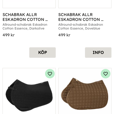
SCHABRAK ALLR 
SCHABRAK ALLR 
ESKADRON COTTON 
ESKADRON COTTON 
ESSENCE DARKOLIVE
ESSENCE DOVEBLUE
Allround-schabrak Eskadron 
Allround-schabrak Eskadron 
Cotton Essence, Darkolive
Cotton Essence, Doveblue
499
kr
499
kr
KÖP
INFO
Lägg till i favoriter
Lägg 