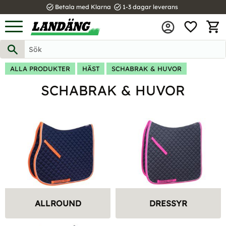
task_alt
task_alt
Betala med Klarna
1-3 dagar leverans
FAVOR
Meny
KUND
ALLA PRODUKTER
HÄST
SCHABRAK & HUVOR
SCHABRAK & HUVOR
ALLROUND
DRESSYR