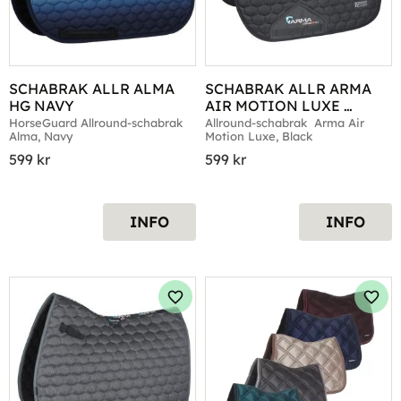
SCHABRAK ALLR ALMA 
SCHABRAK ALLR ARMA 
HG NAVY
AIR MOTION LUXE 
BLACK
HorseGuard Allround-schabrak 
Allround-schabrak  Arma Air 
Alma, Navy
Motion Luxe, Black
599
kr
599
kr
INFO
INFO
Lägg till i favoriter
Lägg 