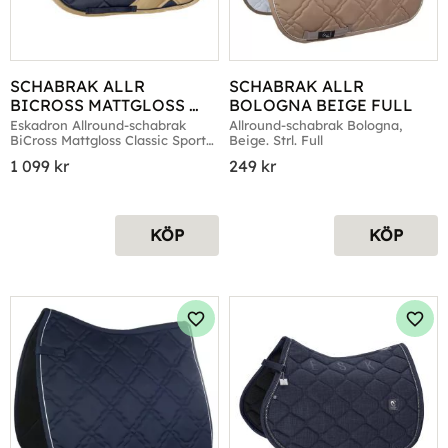
SCHABRAK ALLR 
SCHABRAK ALLR 
BICROSS MATTGLOSS 
BOLOGNA BEIGE FULL
CLASSIC SPORTS NAVY
Eskadron Allround-schabrak 
Allround-schabrak Bologna, 
BiCross Mattgloss Classic Sports, 
Beige. Strl. Full
Navy
1 099
kr
249
kr
KÖP
KÖP
Lägg till i favoriter
Lägg 