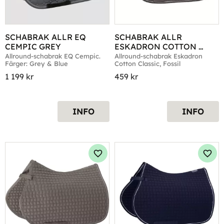
SCHABRAK ALLR EQ 
SCHABRAK ALLR 
CEMPIC GREY
ESKADRON COTTON 
CLASSIC FOSSIL
Allround-schabrak EQ Cempic. 
Allround-schabrak Eskadron 
Färger: Grey & Blue
Cotton Classic, Fossil
1 199
kr
459
kr
INFO
INFO
Lägg till i favoriter
Lägg 