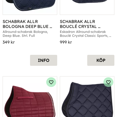
SCHABRAK ALLR 
SCHABRAK ALLR 
BOLOGNA DEEP BLUE 
BOUCLÉ CRYSTAL 
FULL
CLASSIC SPORTS NAVY
Allround-schabrak Bologna, 
Eskadron Allround-schabrak 
Deep Blue. Strl. Full
Bouclé Crystal Classic Sports, 
Navy
349
kr
999
kr
INFO
KÖP
Lägg till i favoriter
Lägg 