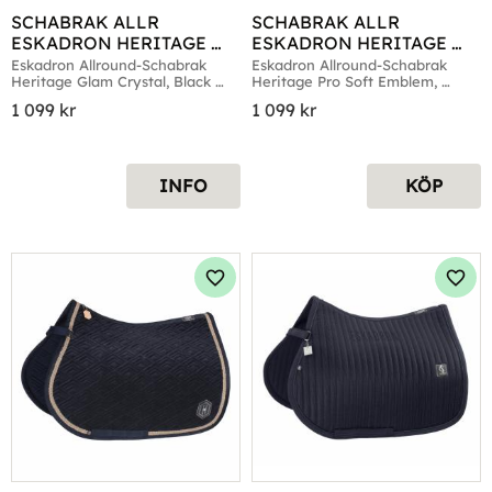
SCHABRAK ALLR 
SCHABRAK ALLR 
ESKADRON HERITAGE 
ESKADRON HERITAGE 
GLAM CRYSTAL BLACK 
PRO SOFT EMBLEM 
Eskadron Allround-Schabrak 
Eskadron Allround-Schabrak 
Heritage Glam Crystal, Black 
Heritage Pro Soft Emblem, 
TRUFFLE
BLACKTRUFFLE
Truffle
BlackTruffle
1 099
kr
1 099
kr
INFO
KÖP
Lägg till i favoriter
Lägg 