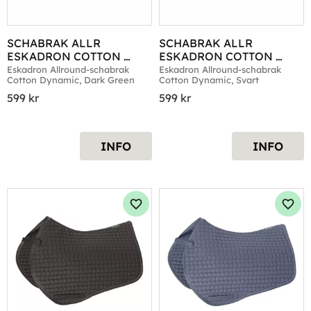
SCHABRAK ALLR 
SCHABRAK ALLR 
ESKADRON COTTON 
ESKADRON COTTON 
DYNAMIC DARK GREEN
DYNAMIC SVART
Eskadron Allround-schabrak 
Eskadron Allround-schabrak 
Cotton Dynamic, Dark Green
Cotton Dynamic, Svart
599
kr
599
kr
INFO
INFO
Lägg till i favoriter
Lägg 