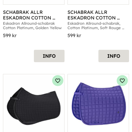
SCHABRAK ALLR 
SCHABRAK ALLR 
ESKADRON COTTON 
ESKADRON COTTON 
PLATINUM GOLDEN 
PLATINUM SOFT ROUGE 
Eskadron Allround-schabrak 
Eskadron Allround-schabrak, 
Cotton Platinum, Golden Yellow
Cotton Platinum, Soft Rouge 
YELLOW
PONNY
Ponny
599
kr
599
kr
INFO
INFO
Lägg till i favoriter
Lägg 