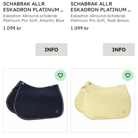
SCHABRAK ALLR 
SCHABRAK ALLR 
ESKADRON PLATINUM 
ESKADRON PLATINUM 
PRO SOFT ATLANTIC 
PRO SOFT TEAK BROWN
Eskadron Allround-schabrak 
Eskadron Allround-Schabrak 
Platinum Pro Soft, Atlantic Blue
Platinum Pro Soft, Teak Brown
BLUE
1 099
kr
1 099
kr
INFO
INFO
Lägg till i favoriter
Lägg 