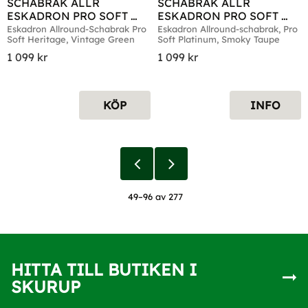
SCHABRAK ALLR 
SCHABRAK ALLR 
ESKADRON PRO SOFT 
ESKADRON PRO SOFT 
HERITAGE VINTAGE 
PLATINUM SMOKY TAUPE
Eskadron Allround-Schabrak Pro 
Eskadron Allround-schabrak, Pro 
Soft Heritage, Vintage Green
Soft Platinum, Smoky Taupe
GREEN
1 099
kr
1 099
kr
KÖP
INFO
49–
96
av
277
HITTA TILL BUTIKEN I
SKURUP