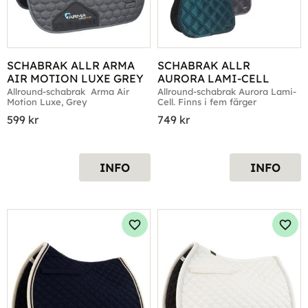
SCHABRAK ALLR ARMA 
SCHABRAK ALLR 
AIR MOTION LUXE GREY
AURORA LAMI-CELL
Allround-schabrak  Arma Air 
Allround-schabrak Aurora Lami-
Motion Luxe, Grey
Cell. Finns i fem färger
599
kr
749
kr
INFO
INFO
Lägg till i favoriter
Lägg 