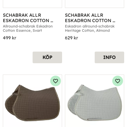
SCHABRAK ALLR 
SCHABRAK ALLR 
ESKADRON COTTON 
ESKADRON COTTON 
ESSENCE SVART
HERITAGE ALMOND
Allround-schabrak Eskadron 
Eskadron allround-schabrak 
Cotton Essence, Svart
Heritage Cotton, Almond
499
kr
629
kr
KÖP
INFO
Lägg till i favoriter
Lägg 