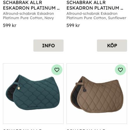
SCHABRAK ALLR 
SCHABRAK ALLR 
ESKADRON PLATINUM 
ESKADRON PLATINUM 
PURE COTTON NAVY
PURE COTTON 
Allround-schabrak Eskadron 
Allround-schabrak Eskadron 
Platinum Pure Cotton, Navy
Platinum Pure Cotton, Sunflower
SUNFLOWER
599
kr
599
kr
INFO
KÖP
Lägg till i favoriter
Lägg 