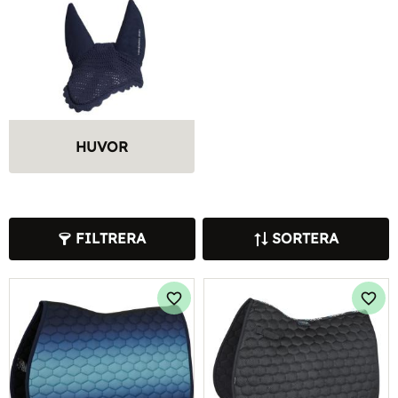
HUVOR
FILTRERA
SORTERA
Lägg till i favoriter
Lägg 