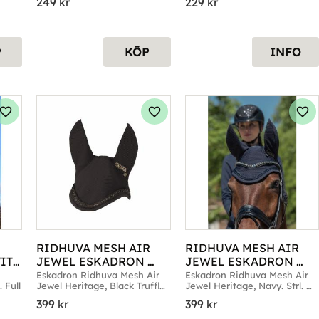
249
kr
229
kr
P
KÖP
INFO
Lägg till i favoriter
Lägg till i favoriter
Läg
RIDHUVA MESH AIR 
RIDHUVA MESH AIR 
T 
JEWEL ESKADRON 
JEWEL ESKADRON 
HERITAGE BLACK 
HERITAGE NAVY FULL
Eskadron Ridhuva Mesh Air 
Eskadron Ridhuva Mesh Air 
 Full
Jewel Heritage, Black Truffle, 
Jewel Heritage, Navy. Strl. 
TRUFFLE
Strl. Ponny & Full
Full
399
kr
399
kr