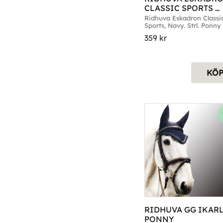
CLASSIC SPORTS 
NAVY FULL
Ridhuva Eskadron Classic
Sports, Navy. Strl. Ponny 
Full
359
kr
KÖ
RIDHUVA GG IKARL
PONNY