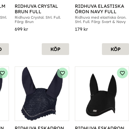
M 
RIDHUVA CRYSTAL 
RIDHUVA ELASTISKA 
BRUN FULL
ÖRON NAVY FULL
rl. 
Ridhuva Crystal. Strl. Full. 
Ridhuva med elastiska öron. 
Färg: Brun
Strl. Full. Färg: Svart & Navy
699
kr
179
kr
O
KÖP
KÖP
Lägg till i favoriter
Lägg till i favoriter
Läg
N 
RIDHUVA ESKADRON 
RIDHUVA ESKADRON 