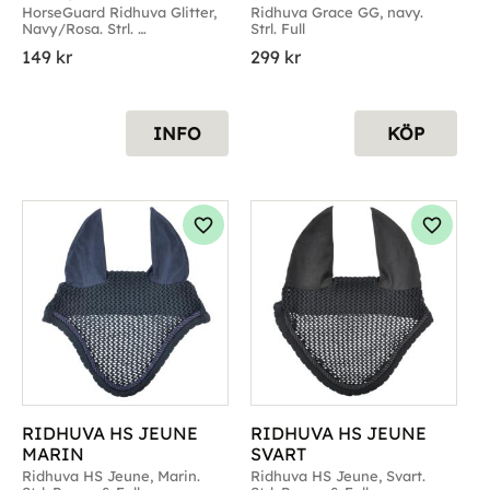
HorseGuard Ridhuva Glitter, 
Ridhuva Grace GG, navy. 
Navy/Rosa. Strl. 
Strl. Full
Minishetland till Ponny
149
kr
299
kr
INFO
KÖP
g till i favoriter
Lägg till i favoriter
Lägg til
RIDHUVA HS JEUNE 
RIDHUVA HS JEUNE 
MARIN
SVART
Ridhuva HS Jeune, Marin. 
Ridhuva HS Jeune, Svart. 