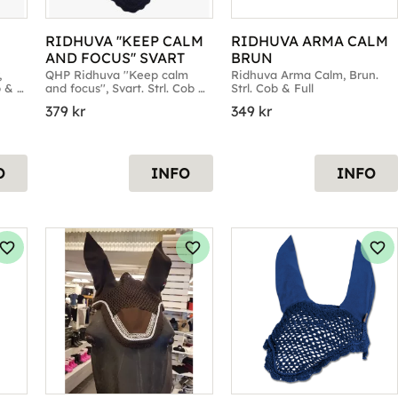
RIDHUVA ''KEEP CALM 
RIDHUVA ARMA CALM 
AND FOCUS'' SVART
BRUN
 
QHP Ridhuva ''Keep calm 
Ridhuva Arma Calm, Brun. 
 & 
and focus'', Svart. Strl. Cob & 
Strl. Cob & Full
Full
379
kr
349
kr
O
INFO
INFO
Lägg till i favoriter
Lägg till i favoriter
Läg