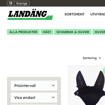
Sverige
SORTIMENT
UTHYRN
ALLA PRODUKTER
HÄST
SCHABRAK & HUVOR
HUVO
Välj sortering
Prisintervall
89
799
Visa endast