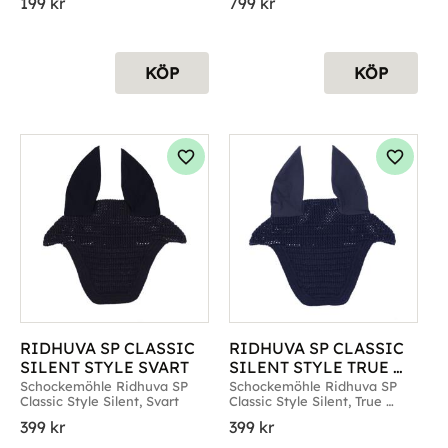
199
kr
799
kr
KÖP
KÖP
g till i favoriter
Lägg till i favoriter
Lägg til
RIDHUVA SP CLASSIC 
RIDHUVA SP CLASSIC 
SILENT STYLE SVART
SILENT STYLE TRUE 
NAVY
Schockemöhle Ridhuva SP 
Schockemöhle Ridhuva SP 
Classic Style Silent, Svart
Classic Style Silent, True 
Navy
399
kr
399
kr