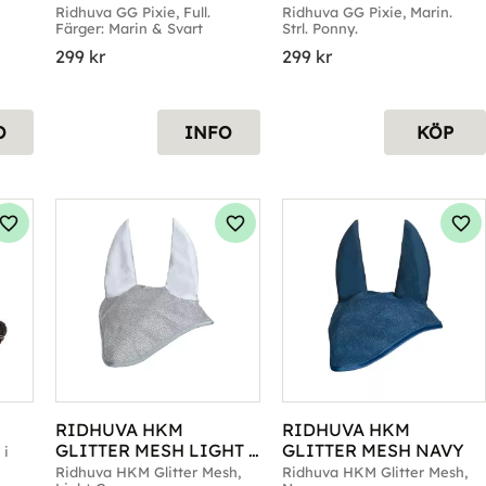
Ridhuva GG Pixie, Full. 
Ridhuva GG Pixie, Marin. 
Färger: Marin & Svart
Strl. Ponny.
299
kr
299
kr
O
INFO
KÖP
Lägg till i favoriter
Lägg till i favoriter
Läg
RIDHUVA HKM 
RIDHUVA HKM 
GLITTER MESH LIGHT 
GLITTER MESH NAVY
i 
GREY
Ridhuva HKM Glitter Mesh, 
Ridhuva HKM Glitter Mesh, 