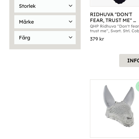
Finns i lager
38
Storlek
RIDHUVA ''DON'T 
Cob
10
Full
36
FEAR, TRUST ME'' 
Märke
Mini-Shetland
1
SVART
QHP Ridhuva ''Don't fear,
trust me'', Svart. Strl. Cob
BR
1
Ponny
14
Full
Färg
379
kr
Brands of Q
3
Visa fler
Blå
24
Brun
6
Eldorado
1
Grå
3
Reflex
2
Equality Line
8
INF
Visa fler
Visa fler