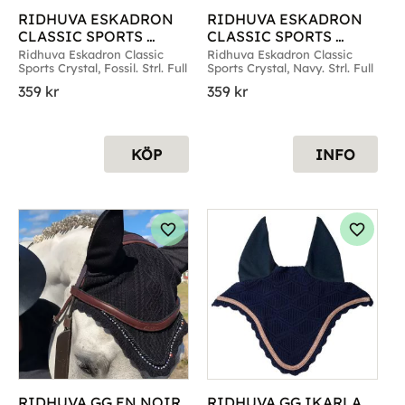
RIDHUVA ESKADRON 
RIDHUVA ESKADRON 
CLASSIC SPORTS 
CLASSIC SPORTS 
CRYSTAL FOSSIL FULL
CRYSTAL NAVY FULL
Ridhuva Eskadron Classic 
Ridhuva Eskadron Classic 
Sports Crystal, Fossil. Strl. Full
Sports Crystal, Navy. Strl. Full
359
kr
359
kr
KÖP
INFO
g till i favoriter
Lägg till i favoriter
Lägg til
RIDHUVA GG EN NOIR 
RIDHUVA GG IKARLA 