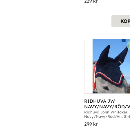
229
kr
KÖ
RIDHUVA JW 
NAVY/NAVY/RÖD/VI
FULL
Ridhuva John Whitaker 
Navy/Navy/Röd/Vit. Strl.
299
kr