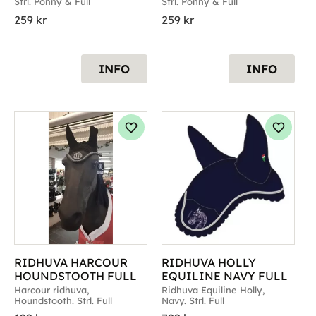
Strl. Ponny & Full
Strl. Ponny & Full
259
kr
259
kr
INFO
INFO
g till i favoriter
Lägg till i favoriter
Lägg til
RIDHUVA HARCOUR 
RIDHUVA HOLLY 
HOUNDSTOOTH FULL
EQUILINE NAVY FULL
Harcour ridhuva, 
Ridhuva Equiline Holly, 
Houndstooth. Strl. Full
Navy. Strl. Full