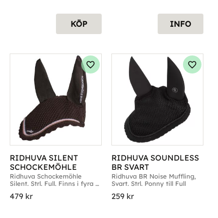
KÖP
INFO
g till i favoriter
Lägg till i favoriter
Lägg til
RIDHUVA SILENT 
RIDHUVA SOUNDLESS 
SCHOCKEMÖHLE
BR SVART
Ridhuva Schockemöhle 
Ridhuva BR Noise Muffling, 
Silent. Strl. Full. Finns i fyra 
Svart. Strl. Ponny till Full
färger
479
kr
259
kr