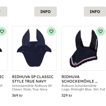
P
INFO
INFO
Lägg till i favoriter
Lägg till i favoriter
Läg
C 
RIDHUVA SP CLASSIC 
RIDHUVA 
STYLE TRUE NAVY
SCHOCKEMÖHLE 
LOGO MID.BLUE FULL
P 
Schockemöhle Ridhuva SP 
Ridhuva Schockemöhle 
Classic Style, True Navy
Logo, Midnight Blue. Strl. Full
369
kr
329
kr