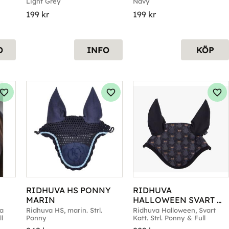
Light Grey
Navy
199
kr
199
kr
O
INFO
KÖP
Lägg till i favoriter
Lägg till i favoriter
Läg
RIDHUVA HS PONNY 
RIDHUVA 
MARIN
HALLOWEEN SVART 
KATT
a 
Ridhuva HS, marin. Strl. 
Ridhuva Halloween, Svart 
ll
Ponny
Katt. Strl. Ponny & Full