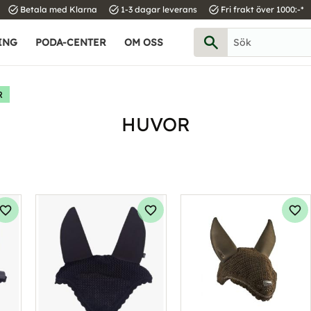
task_alt
task_alt
task_alt
Betala med Klarna
1-3 dagar leverans
Fri frakt över 1000:-*
ING
PODA-CENTER
OM OSS
R
HUVOR
Lägg till i favoriter
Lägg till i favoriter
Läg