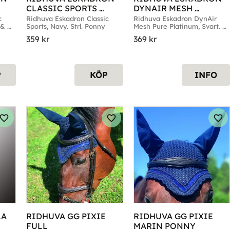
CLASSIC SPORTS 
DYNAIR MESH 
NAVY PONNY
PLATINUM PURE 
 
Ridhuva Eskadron Classic 
Ridhuva Eskadron DynAir 
& 
Sports, Navy. Strl. Ponny
Mesh Pure Platinum, Svart. 
SVART FULL
Strl. Full
359
kr
369
kr
P
KÖP
INFO
Lägg till i favoriter
Lägg till i favoriter
Läg
A 
RIDHUVA GG PIXIE 
RIDHUVA GG PIXIE 
FULL
MARIN PONNY