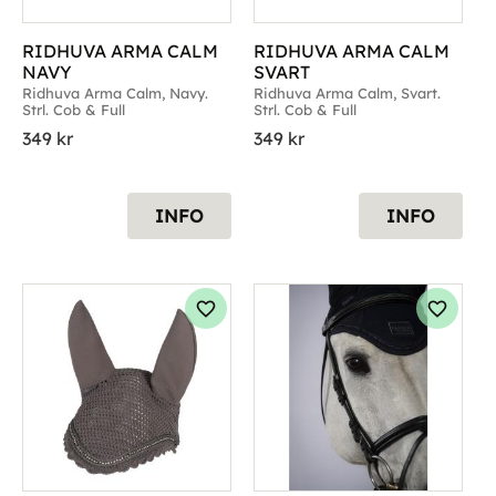
RIDHUVA ARMA CALM 
RIDHUVA ARMA CALM 
NAVY
SVART
Ridhuva Arma Calm, Navy. 
Ridhuva Arma Calm, Svart. 
Strl. Cob & Full
Strl. Cob & Full
349
kr
349
kr
INFO
INFO
g till i favoriter
Lägg till i favoriter
Lägg til