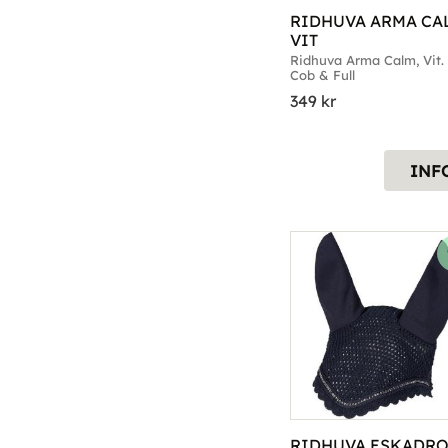
RIDHUVA ARMA CAL
VIT
Ridhuva Arma Calm, Vit. St
Cob & Full
349
kr
INF
RIDHUVA ESKADRO