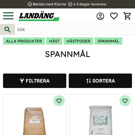
task_alt
task_alt
Betala med Klarna
1-3 dagar leverans
FAVOR
Meny
KUND
ALLA PRODUKTER
HÄST
HÄSTFODER
SPANNMÅL
SPANNMÅL
FILTRERA
SORTERA
Lägg till i favoriter
Lägg 