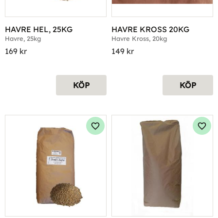
HAVRE HEL, 25KG
HAVRE KROSS 20KG
Havre, 25kg
Havre Kross, 20kg
169
kr
149
kr
KÖP
KÖP
Lägg till i favoriter
Lägg 