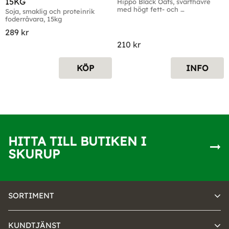
15KG
Hippo Black Oats, svarthavre 
med högt fett- och 
Soja, smaklig och proteinrik 
fiberinnehåll, 15kg
foderråvara, 15kg
289
kr
210
kr
KÖP
INFO
HITTA TILL BUTIKEN I
SKURUP
SORTIMENT
KUNDTJÄNST