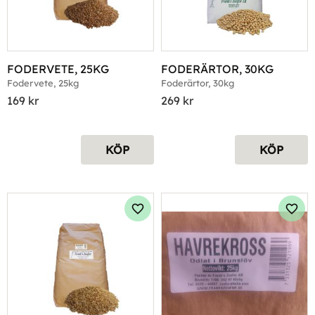
FODERVETE, 25KG
FODERÄRTOR, 30KG
Fodervete, 25kg
Foderärtor, 30kg
169
kr
269
kr
KÖP
KÖP
Lägg till i favoriter
Lägg 