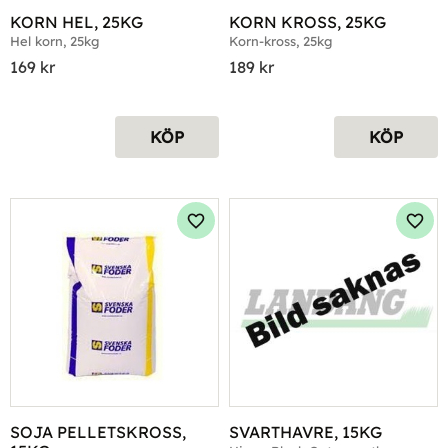
KORN HEL, 25KG
KORN KROSS, 25KG
Hel korn, 25kg
Korn-kross, 25kg
169
kr
189
kr
KÖP
KÖP
Lägg till i favoriter
Lägg 
SOJA PELLETSKROSS, 
SVARTHAVRE, 15KG