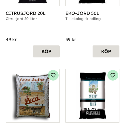
CITRUSJORD 20L
EKO-JORD 50L
Citrusjord 20 liter
Till ekologisk odling.
49
kr
59
kr
KÖP
KÖP
g till i favoriter
Lägg till i favoriter
Lägg til