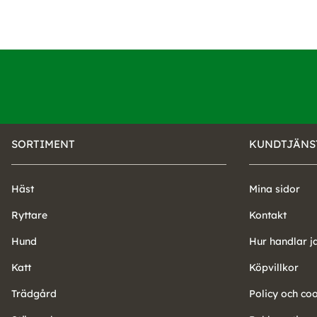
SORTIMENT
KUNDTJÄNS
Häst
Mina sidor
Ryttare
Kontakt
Hund
Hur handlar j
Katt
Köpvillkor
Trädgård
Policy och co