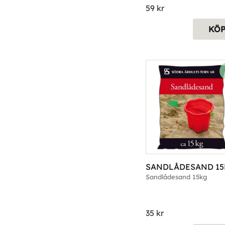
59
kr
KÖ
SANDLÅDESAND 15
Sandlådesand 15kg
35
kr