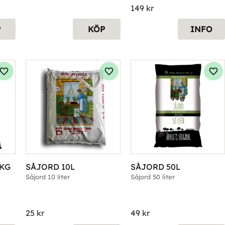
149
kr
P
KÖP
INFO
Lägg till i favoriter
Lägg till i favoriter
Läg
KG
SÅJORD 10L
SÅJORD 50L
Såjord 10 liter
Såjord 50 liter
25
kr
49
kr