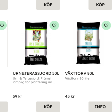
P
KÖP
KÖP
Lägg till i favoriter
Lägg till i favoriter
Läg
URN&TERASSJORD 50L
VÄXTTORV 80L
Urn & Terassjord. Främst 
Växttorv 80 liter
lämplig för plantering av 
urnor, kärl och balkonglådor.
59
kr
45
kr
P
KÖP
INFO