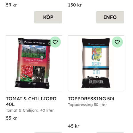
59
kr
150
kr
KÖP
INFO
g till i favoriter
Lägg till i favoriter
Lägg til
TOMAT & CHILIJORD 
TOPPDRESSING 50L
40L
Toppdressing 50 liter
Tomat & Chilijord, 40 liter
55
kr
45
kr