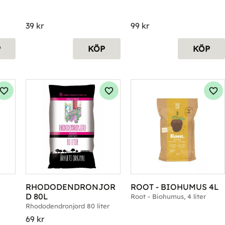
39
kr
99
kr
P
KÖP
KÖP
Lägg till i favoriter
Lägg till i favoriter
Läg
RHODODENDRONJOR
ROOT - BIOHUMUS 4L
D 80L
Root - Biohumus, 4 liter
Rhododendronjord 80 liter
69
kr