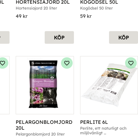
0L
HORTENSIAJORD 20L
KOGÖDSEL 50L
Hortensiajord 20 liter
Kogödsel 50 liter
49
kr
59
kr
P
KÖP
KÖP
Lägg till i favoriter
Lägg till i favoriter
Läg
PELARGONBLOMJORD 
PERLITE 6L
20L
Perlite, ett naturligt och 
miljövänligt 
Pelargonblomjord 20 liter
jordförbättringsmaterial.