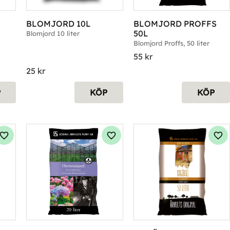
BLOMJORD 10L
BLOMJORD PROFFS 
50L
Blomjord 10 liter
Blomjord Proffs, 50 liter
55
kr
25
kr
P
KÖP
KÖP
Lägg till i favoriter
Lägg till i favoriter
Läg