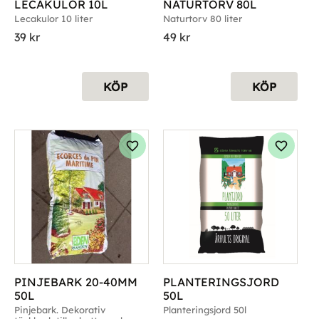
LECAKULOR 10L
NATURTORV 80L
Lecakulor 10 liter
Naturtorv 80 liter
39
kr
49
kr
KÖP
KÖP
g till i favoriter
Lägg till i favoriter
Lägg til
PINJEBARK 20-40MM 
PLANTERINGSJORD 
50L
50L
Pinjebark. Dekorativ 
Planteringsjord 50l