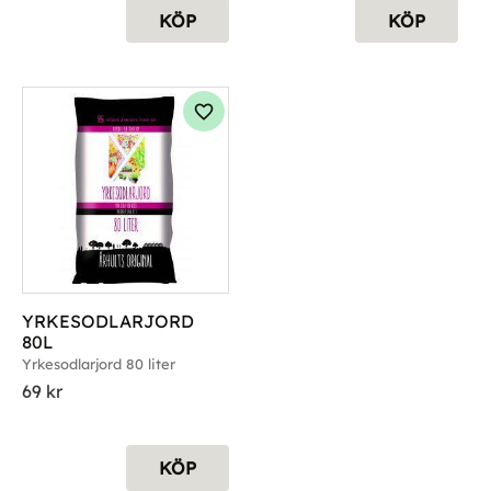
KÖP
KÖP
g till i favoriter
Lägg till i favoriter
YRKESODLARJORD 
80L
Yrkesodlarjord 80 liter
69
kr
KÖP