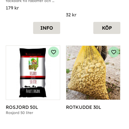
täckbark till rabatter och 
som skydd.
179
kr
32
kr
INFO
KÖP
g till i favoriter
Lägg till i favoriter
Lägg til
ROSJORD 50L
ROTKUDDE 30L
Rosjord 50 liter