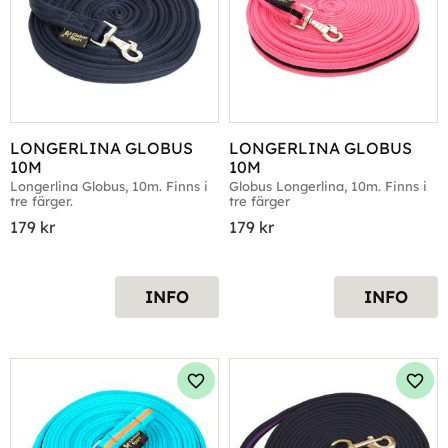
LONGERLINA GLOBUS 
LONGERLINA GLOBUS 
10M
10M
Longerlina Globus, 10m. Finns i 
Globus Longerlina, 10m. Finns i 
tre färger.
tre färger
179
kr
179
kr
INFO
INFO
Lägg till i favoriter
Lägg 