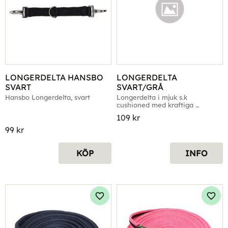
LONGERDELTA HANSBO 
LONGERDELTA 
SVART
SVART/GRÅ
Hansbo Longerdelta, svart
Longerdelta i mjuk s.k 
cushioned med kraftiga 
karbinhakar och svirvel, 
109
kr
svart/grå
99
kr
KÖP
INFO
Lägg till i favoriter
Lägg 