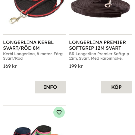
LONGERLINA KERBL 
LONGERLINA PREMIER 
SVART/RÖD 8M
SOFTGRIP 12M SVART
Kerbl Longerlina, 8 meter. Färg: 
​BR Longerlina Premier Softgrip 
Svart/Röd
12m, Svart. Med karbinhake.
169
kr
199
kr
INFO
KÖP
Lägg till i favoriter