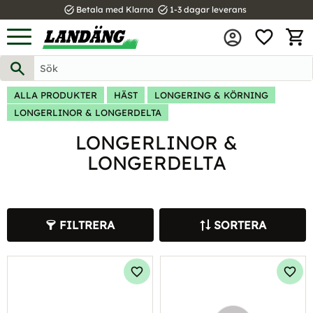
task_alt
task_alt
Betala med Klarna
1-3 dagar leverans
FAVOR
Meny
KUND
ALLA PRODUKTER
HÄST
LONGERING & KÖRNING
LONGERLINOR & LONGERDELTA
LONGERLINOR &
LONGERDELTA
FILTRERA
SORTERA
Lägg till i favoriter
Lägg 