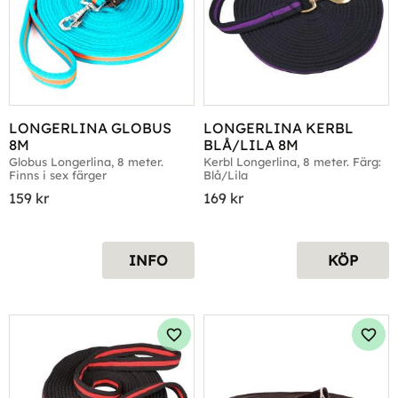
LONGERLINA GLOBUS 
LONGERLINA KERBL 
8M
BLÅ/LILA 8M
Globus Longerlina, 8 meter. 
Kerbl Longerlina, 8 meter. Färg: 
Finns i sex färger
Blå/Lila
159
kr
169
kr
INFO
KÖP
Lägg till i favoriter
Lägg 