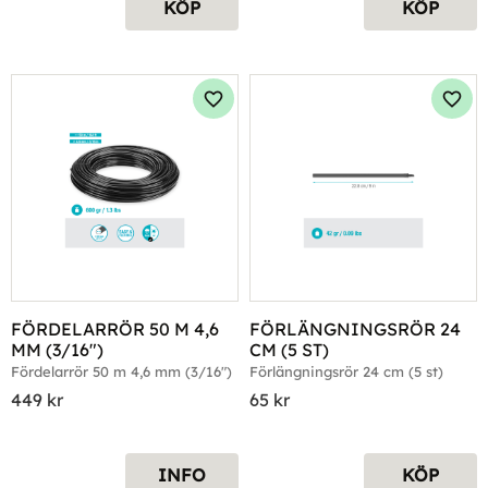
KÖP
KÖP
Lägg till i favoriter
Lägg 
FÖRDELARRÖR 50 M 4,6 
FÖRLÄNGNINGSRÖR 24 
MM (3/16")
CM (5 ST)
Fördelarrör 50 m 4,6 mm (3/16")
Förlängningsrör 24 cm (5 st)
449
kr
65
kr
INFO
KÖP