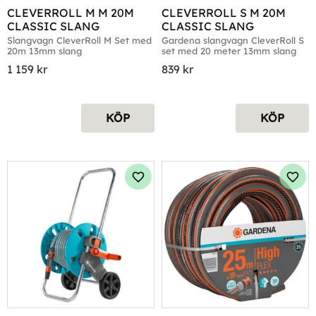
CLEVERROLL M M 20M 
CLEVERROLL S M 20M 
CLASSIC SLANG
CLASSIC SLANG
Slangvagn CleverRoll M Set med 
Gardena slangvagn CleverRoll S 
20m 13mm slang
set med 20 meter 13mm slang
1 159
kr
839
kr
KÖP
KÖP
Lägg till i favoriter
Lägg 