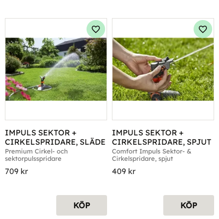
Lägg till i favoriter
Lägg 
IMPULS SEKTOR + 
IMPULS SEKTOR + 
CIRKELSPRIDARE, SLÄDE
CIRKELSPRIDARE, SPJUT
Premium Cirkel- och 
Comfort Impuls Sektor- & 
sektorpulsspridare
Cirkelspridare, spjut
709
kr
409
kr
KÖP
KÖP