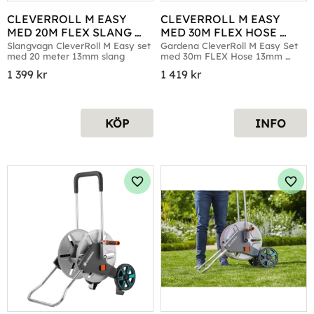
CLEVERROLL M EASY 
CLEVERROLL M EASY 
MED 20M FLEX SLANG 
MED 30M FLEX HOSE 
13MM (1/2")
13MM (1/2")
Slangvagn CleverRoll M Easy set 
Gardena CleverRoll M Easy Set 
med 20 meter 13mm slang
med 30m FLEX Hose 13mm 
(1/2")
1 399
kr
1 419
kr
KÖP
INFO
Lägg till i favoriter
Lägg 