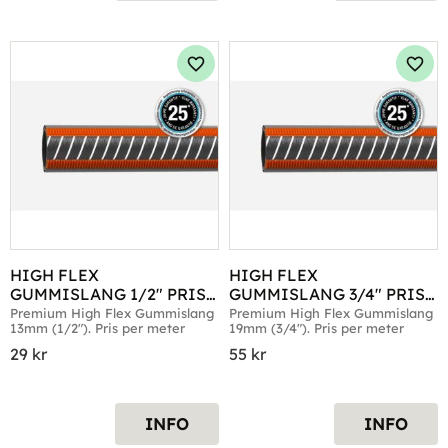
Lägg till i favoriter
Lägg 
HIGH FLEX 
HIGH FLEX 
GUMMISLANG 1/2" PRIS 
GUMMISLANG 3/4" PRIS 
PER METER
PER METER
Premium High Flex Gummislang 
Premium High Flex Gummislang 
13mm (1/2"). Pris per meter
19mm (3/4"). Pris per meter
29
kr
55
kr
INFO
INFO