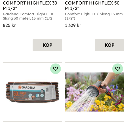
COMFORT HIGHFLEX 30 
COMFORT HIGHFLEX 50 
M 1/2"
M 1/2"
Gardena Comfort HighFLEX 
Comfort HighFLEX Slang 13 mm 
Slang 30 meter, 13 mm (1/2
(1/2")
825
kr
1 329
kr
KÖP
KÖP
Lägg till i favoriter
Lägg 