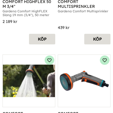
COMFORT HIGHFLEX 50 
COMFORT 
M 3/4"
MULTISPRINKLER
Gardena Comfort HighFLEX 
Gardena Comfort Multisprinkler
Slang 19 mm (3/4"), 50 meter
2 189
kr
439
kr
KÖP
KÖP
Lägg till i favoriter
Lägg 