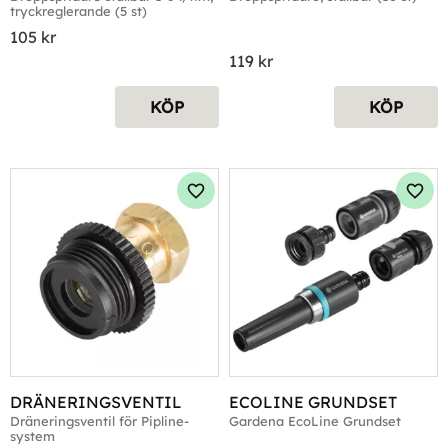
tryckreglerande (5 st)
ST)
105
kr
119
kr
KÖP
KÖP
Lägg till i favoriter
Lägg 
DRÄNERINGSVENTIL
ECOLINE GRUNDSET
Dräneringsventil för Pipline-
Gardena EcoLine Grundset
system