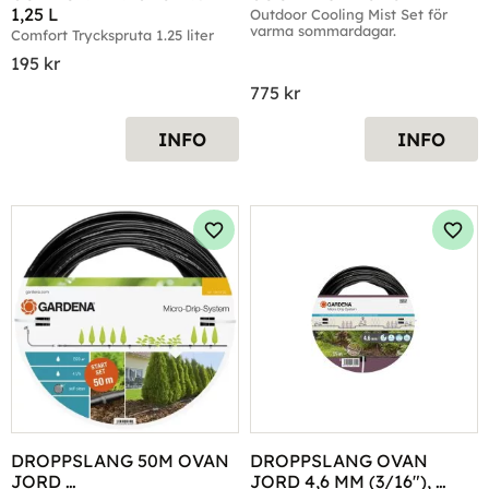
1,25 L
Outdoor Cooling Mist Set för 
varma sommardagar.
Comfort Tryckspruta 1.25 liter
195
kr
775
kr
INFO
INFO
Lägg till i favoriter
Lägg 
DROPPSLANG 50M OVAN 
DROPPSLANG OVAN 
JORD 
JORD 4,6 MM (3/16"), 