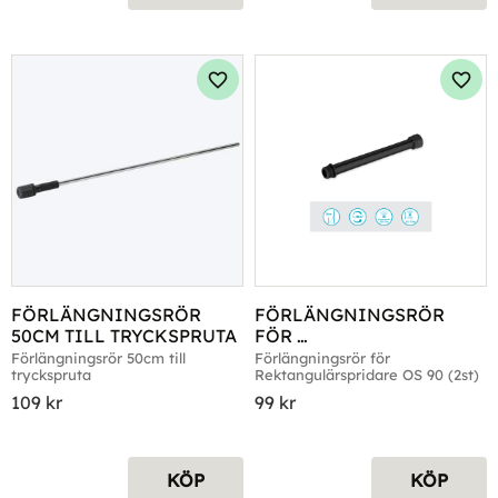
Lägg till i favoriter
Lägg 
FÖRLÄNGNINGSRÖR 
FÖRLÄNGNINGSRÖR 
50CM TILL TRYCKSPRUTA
FÖR 
REKTANGULÄRSPRIDARE 
Förlängningsrör 50cm till 
Förlängningsrör för 
tryckspruta
Rektangulärspridare OS 90 (2st)
OS 90 (2ST)
109
kr
99
kr
KÖP
KÖP