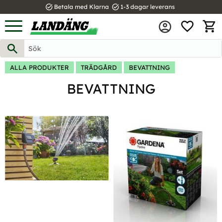
task_alt
task_alt
Betala med Klarna
1-3 dagar leverans
FAVOR
Meny
KUND
ALLA PRODUKTER
TRÄDGÅRD
BEVATTNING
BEVATTNING