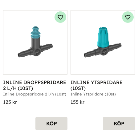
Lägg till i favoriter
Lägg 
INLINE DROPPSPRIDARE 
INLINE YTSPRIDARE 
2 L/H (10ST)
(10ST)
Inline Droppspridare 2 l/h (10st)
Inline Ytspridare (10st)
125
kr
155
kr
KÖP
KÖP