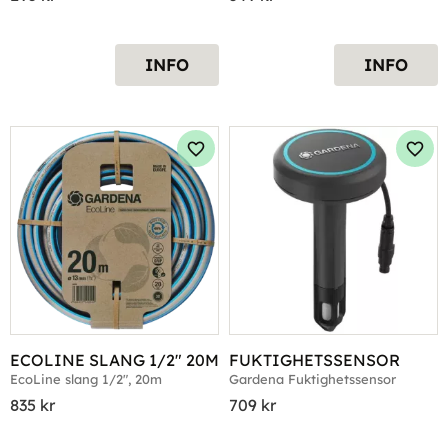
INFO
INFO
Lägg till i favoriter
Lägg 
ECOLINE SLANG 1/2" 20M
FUKTIGHETSSENSOR
EcoLine slang 1/2", 20m
Gardena Fuktighetssensor
835
kr
709
kr