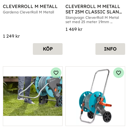
CLEVERROLL M METALL
CLEVERROLL M METALL 
SET 25M CLASSIC SLANG 
Gardena CleverRoll M Metall
19MM (3/4")
Slangvagn CleverRoll M Metal 
set med 25 meter 19mm 
Classicslang
1 469
kr
1 249
kr
KÖP
INFO
Lägg till i favoriter
Lägg 