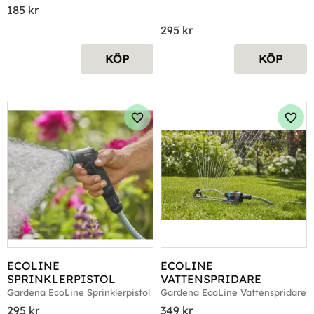
185
kr
295
kr
KÖP
KÖP
Lägg till i favoriter
Lägg 
ECOLINE 
ECOLINE 
SPRINKLERPISTOL
VATTENSPRIDARE
Gardena EcoLine Sprinklerpistol
Gardena EcoLine Vattenspridare
295
kr
349
kr