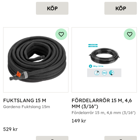
KÖP
KÖP
Lägg till i favoriter
Lägg 
FUKTSLANG 15 M
FÖRDELARRÖR 15 M, 4,6 
MM (3/16")
Gardena Fuktslang 15m
Fördelarrör 15 m, 4,6 mm (3/16")
149
kr
529
kr