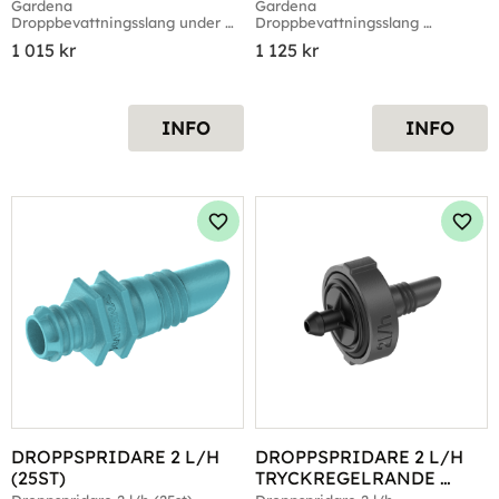
Gardena 
Gardena 
Droppbevattningsslang under 
Droppbevattningsslang 
jord, förlängning 50 meter
ovan/under jord, 50m
1 015
kr
1 125
kr
INFO
INFO
Lägg till i favoriter
Lägg 
DROPPSPRIDARE 2 L/H 
DROPPSPRIDARE 2 L/H 
(25ST)
TRYCKREGELRANDE 