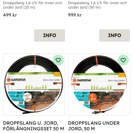
Droppslang 1,6 l/h för ovan och 
Droppslang 1,6 l/h för ovan och 
under jord (25 m)
under jord (50 m)
499
kr
999
kr
INFO
INFO
Lägg till i favoriter
Lägg 
DROPPSLANG U. JORD, 
DROPPSLANG UNDER 
FÖRLÄNGNINGSSET 50 M
JORD, 50 M