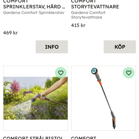
COMFORT 
COMFORT 
SPRINKLERSTAV, HÅRD 
STORYTEVATTNARE
STRÅLE, SPRAY OCH 
Gardena Comfort Sprinklerstav
Gardena Comfort 
Storytevattnare
DUSCH
415
kr
469
kr
INFO
KÖP
Lägg till i favoriter
Lägg 
COMFORT STRÅLPISTOL 
COMFORT 