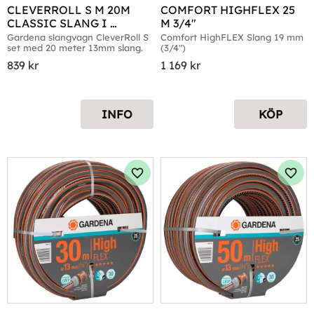
CLEVERROLL S M 20M 
COMFORT HIGHFLEX 25 
CLASSIC SLANG I 
M 3/4"
DISPLAY
Gardena slangvagn CleverRoll S 
Comfort HighFLEX Slang 19 mm 
set med 20 meter 13mm slang.
(3/4")
839
kr
1 169
kr
INFO
KÖP
Lägg till i favoriter
Lägg 