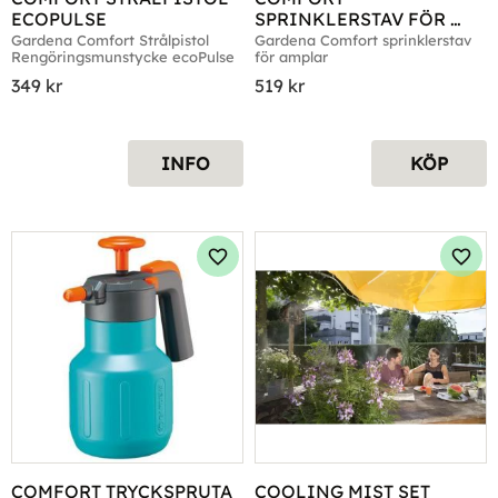
ECOPULSE
SPRINKLERSTAV FÖR 
AMPLAR
Gardena Comfort Strålpistol 
Gardena Comfort sprinklerstav 
Rengöringsmunstycke ecoPulse
för amplar
349
kr
519
kr
INFO
KÖP
Lägg till i favoriter
Lägg 
COMFORT TRYCKSPRUTA 
COOLING MIST SET