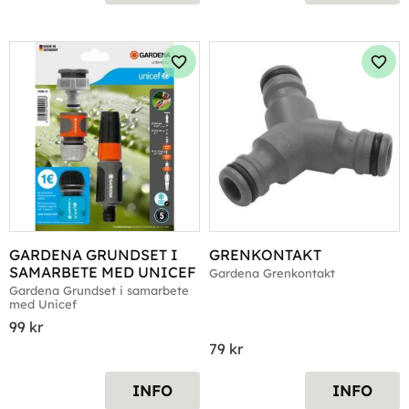
Lägg till i favoriter
Lägg 
GARDENA GRUNDSET I 
GRENKONTAKT
SAMARBETE MED UNICEF
Gardena Grenkontakt
Gardena Grundset i samarbete 
med Unicef
99
kr
79
kr
INFO
INFO