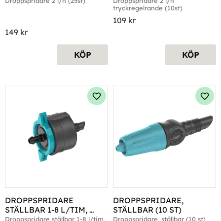
(10ST)
Droppspridare 2 l/h (25st)
Droppspridare 2 l/h 
tryckregelrande (10st)
109
kr
149
kr
KÖP
KÖP
Lägg till i favoriter
Lägg 
DROPPSPRIDARE 
DROPPSPRIDARE, 
STÄLLBAR 1-8 L/TIM, 
STÄLLBAR (10 ST)
TRYCKREGLERANDE (5 
Droppspridare ställbar 1-8 l/tim, 
Droppspridare, ställbar (10 st)