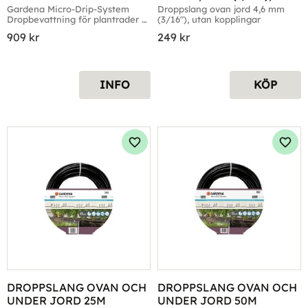
INKL. TRYCKUTJÄMNARE
UTAN KOPPLINGAR
Gardena Micro-Drip-System 
Droppslang ovan jord 4,6 mm 
Dropbevattning för plantrader 
(3/16"), utan kopplingar
L, 50 meter
909
kr
249
kr
INFO
KÖP
Lägg till i favoriter
Lägg 
DROPPSLANG OVAN OCH 
DROPPSLANG OVAN OCH 
UNDER JORD 25M
UNDER JORD 50M