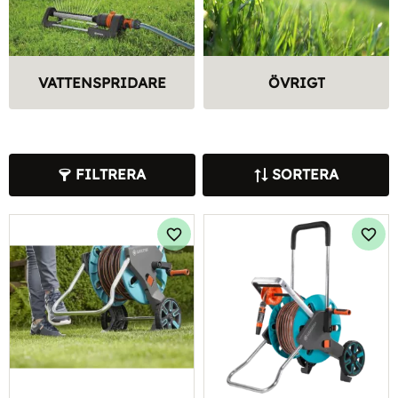
VATTENSPRIDARE
ÖVRIGT
FILTRERA
SORTERA
Lägg till i favoriter
Lägg 