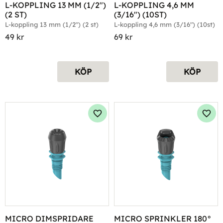
L-KOPPLING 13 MM (1/2") 
L-KOPPLING 4,6 MM 
(2 ST)
(3/16") (10ST)
L-koppling 13 mm (1/2") (2 st)
L-koppling 4,6 mm (3/16") (10st)
49
kr
69
kr
KÖP
KÖP
Lägg till i favoriter
Lägg 
MICRO DIMSPRIDARE 
MICRO SPRINKLER 180° 