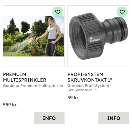
Lägg till i favoriter
Lägg 
PREMUIM 
PROFI-SYSTEM 
MULTISPRINKLER
SKRUVKONTAKT 1"
Gardena Premium Multisprinkler
Gardena Profi-System 
Skruvkontakt 1"
59
kr
559
kr
INFO
INFO