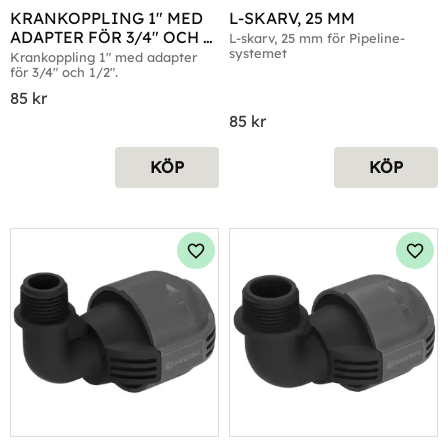
KRANKOPPLING 1" MED 
L-SKARV, 25 MM
ADAPTER FÖR 3/4" OCH 
L-skarv, 25 mm för Pipeline-
systemet
1/2"
Krankoppling 1" med adapter 
för 3/4" och 1/2".
85
kr
85
kr
KÖP
KÖP
Lägg till i favoriter
Lägg 