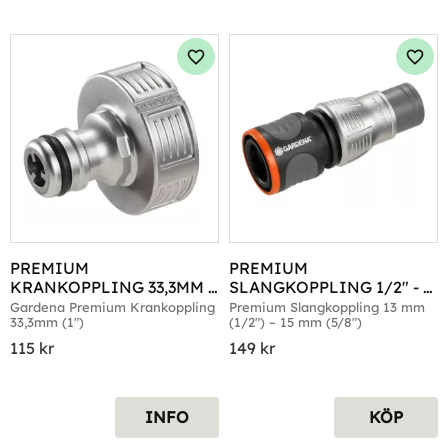
Lägg till i favoriter
Lägg 
PREMIUM 
PREMIUM 
KRANKOPPLING 33,3MM 
SLANGKOPPLING 1/2" - 
(G 1")
5/8"
Gardena Premium Krankoppling 
Premium Slangkoppling 13 mm 
33,3mm (1")
(1/2") – 15 mm (5/8")
115
kr
149
kr
INFO
KÖP