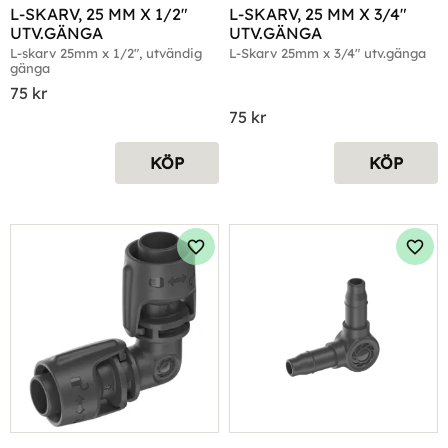
L-SKARV, 25 MM X 1/2" 
L-SKARV, 25 MM X 3/4" 
UTV.GÄNGA
UTV.GÄNGA
L-skarv 25mm x 1/2", utvändig 
L-Skarv 25mm x 3/4" utv.gänga
gänga
75
kr
75
kr
KÖP
KÖP
Lägg till i favoriter
Lägg 