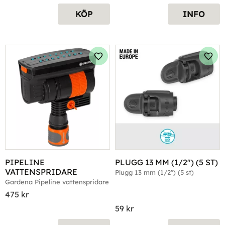
KÖP
INFO
Lägg till i favoriter
Lägg 
PIPELINE 
PLUGG 13 MM (1/2") (5 ST)
VATTENSPRIDARE
Plugg 13 mm (1/2") (5 st)
Gardena Pipeline vattenspridare
475
kr
59
kr