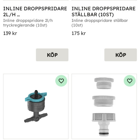
INLINE DROPPSPRIDARE 
INLINE DROPPSPRIDARE 
2L/H 
STÄLLBAR (10ST)
TRYCKREGLERANDE 
Inline droppspridare 2l/h 
Inline droppspridare ställbar 
tryckreglerande (10st)
(10st)
(10ST)
139
kr
175
kr
KÖP
KÖP
Lägg till i favoriter
Lägg 