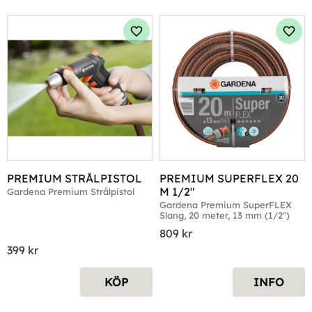
Lägg till i favoriter
Lägg 
PREMIUM STRÅLPISTOL
PREMIUM SUPERFLEX 20 
M 1/2"
Gardena Premium Strålpistol
Gardena Premium SuperFLEX 
Slang, 20 meter, 13 mm (1/2")
809
kr
399
kr
KÖP
INFO