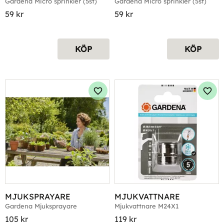
Gardena Micro sprinkler (5st)
Gardena Micro sprinkler (5st)
59
kr
59
kr
KÖP
KÖP
Lägg till i favoriter
Lägg 
MJUKSPRAYARE
MJUKVATTNARE
Gardena Mjuksprayare
Mjukvattnare M24X1
105
kr
119
kr