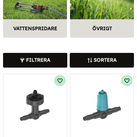
VATTENSPRIDARE
ÖVRIGT
FILTRERA
SORTERA
Lägg till i favoriter
Lägg 