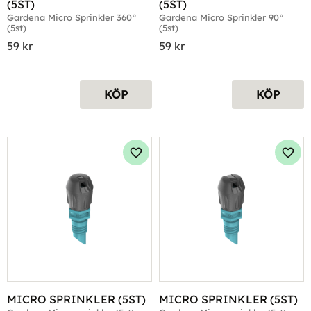
(5ST)
(5ST)
Gardena Micro Sprinkler 360° 
Gardena Micro Sprinkler 90° 
(5st)
(5st)
59
kr
59
kr
KÖP
KÖP
Lägg till i favoriter
Lägg 
MICRO SPRINKLER (5ST)
MICRO SPRINKLER (5ST)