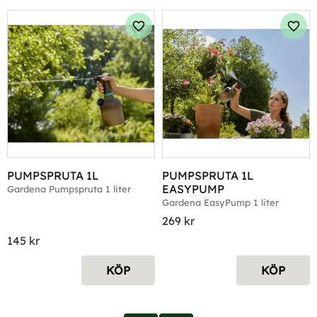
Lägg till i favoriter
Lägg 
PUMPSPRUTA 1L
PUMPSPRUTA 1L 
EASYPUMP
Gardena Pumpspruta 1 liter
Gardena EasyPump 1 liter
269
kr
145
kr
KÖP
KÖP