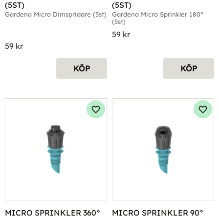
(5ST)
(5ST)
Gardena Micro Dimspridare (5st)
Gardena Micro Sprinkler 180° 
(5st)
59
kr
59
kr
KÖP
KÖP
Lägg till i favoriter
Lägg 
MICRO SPRINKLER 360° 
MICRO SPRINKLER 90° 