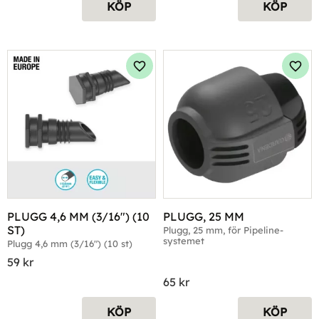
KÖP
KÖP
Lägg till i favoriter
Lägg 
PLUGG 4,6 MM (3/16") (10 
PLUGG, 25 MM
ST)
Plugg, 25 mm, för Pipeline-
systemet
Plugg 4,6 mm (3/16") (10 st)
59
kr
65
kr
KÖP
KÖP