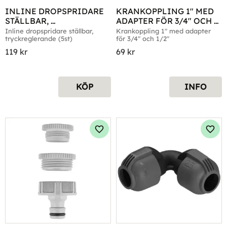
INLINE DROPSPRIDARE 
KRANKOPPLING 1" MED 
STÄLLBAR, 
ADAPTER FÖR 3/4" OCH 
TRYCKREGLERANDE (5ST)
1/2"
Inline dropspridare ställbar, 
Krankoppling 1" med adapter 
tryckreglerande (5st)
för 3/4" och 1/2"
119
kr
69
kr
KÖP
INFO
Lägg till i favoriter
Lägg 