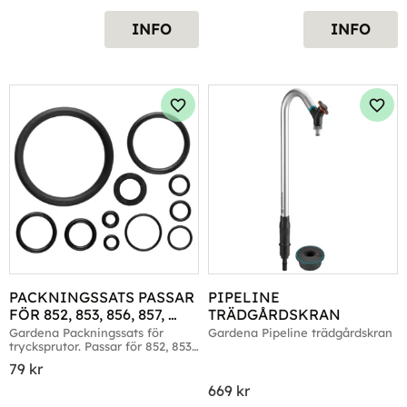
INFO
INFO
Lägg till i favoriter
Lägg 
PACKNINGSSATS PASSAR 
PIPELINE 
FÖR 852, 853, 856, 857, 
TRÄDGÅRDSKRAN
858, 875.
Gardena Packningssats för 
Gardena Pipeline trädgårdskran
trycksprutor. Passar för 852, 853, 
856, 857, 858, 875.
79
kr
669
kr