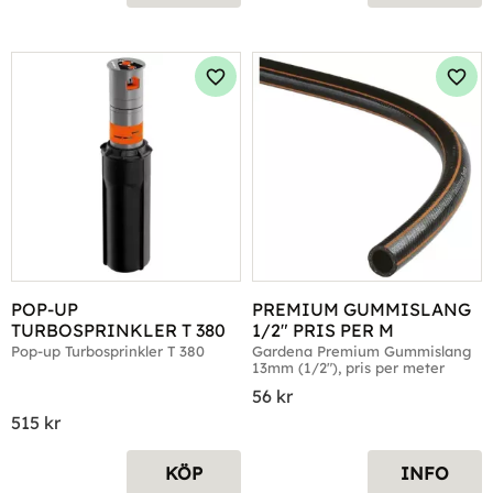
Lägg till i favoriter
Lägg 
POP-UP 
PREMIUM GUMMISLANG 
TURBOSPRINKLER T 380
1/2" PRIS PER M
Pop-up Turbosprinkler T 380
Gardena Premium Gummislang 
13mm (1/2"), pris per meter
56
kr
515
kr
KÖP
INFO