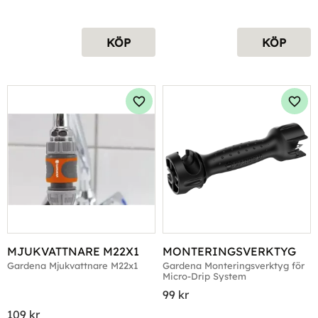
KÖP
KÖP
Lägg till i favoriter
Lägg 
MJUKVATTNARE M22X1
MONTERINGSVERKTYG
Gardena Mjukvattnare M22x1
Gardena Monteringsverktyg för 
Micro-Drip System
99
kr
109
kr