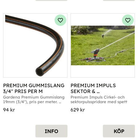
Lägg till i favoriter
Lägg 
PREMIUM GUMMISLANG 
PREMIUM IMPULS 
3/4" PRIS PER M
SEKTOR & 
CIRKELSPRIDARE, SPJUT
Gardena Premium Gummislang 
Premium Impuls Cirkel- och 
19mm (3/4"), pris per meter. 
sektorpulsspridare med spett
Sprängtryck: 30 bar
94
kr
629
kr
INFO
KÖP