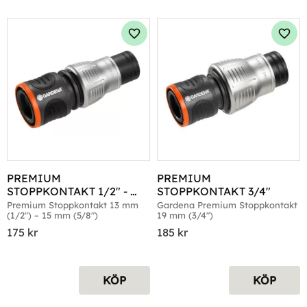
Lägg till i favoriter
Lägg 
PREMIUM 
PREMIUM 
STOPPKONTAKT 1/2" - 
STOPPKONTAKT 3/4"
5/8"
Premium Stoppkontakt 13 mm 
Gardena Premium Stoppkontakt 
(1/2") – 15 mm (5/8")
19 mm (3/4")
175
kr
185
kr
KÖP
KÖP