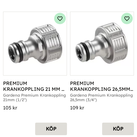
Lägg till i favoriter
Lägg 
PREMIUM 
PREMIUM 
KRANKOPPLING 21 MM 
KRANKOPPLING 26,5MM 
(G 1/2")
(G3/4")
Gardena Premium Krankoppling 
Gardena Premium Krankoppling 
21mm (1/2")
26,5mm (3/4")
105
kr
109
kr
KÖP
KÖP