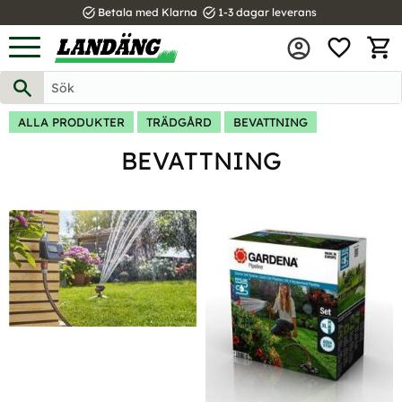
task_alt
task_alt
Betala med Klarna
1-3 dagar leverans
FAVOR
Meny
KUND
ALLA PRODUKTER
TRÄDGÅRD
BEVATTNING
BEVATTNING