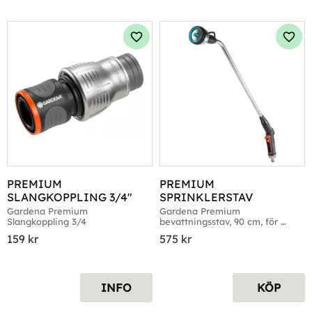
Lägg till i favoriter
Lägg 
PREMIUM 
PREMIUM 
SLANGKOPPLING 3/4"
SPRINKLERSTAV
Gardena Premium 
Gardena Premium 
Slangkoppling 3/4
bevattningsstav, 90 cm, för 
bevattning och rengöring, 3 
159
kr
575
kr
sprutmönster
INFO
KÖP