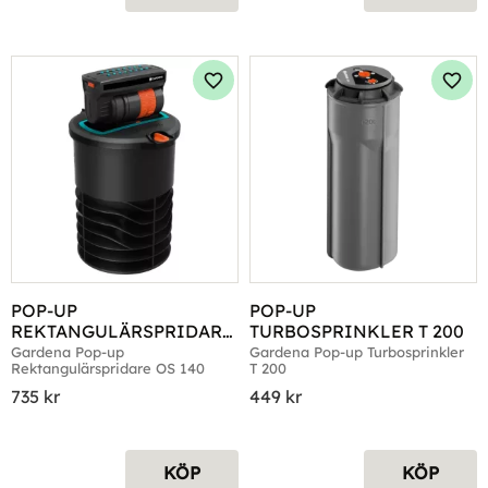
Lägg till i favoriter
Lägg 
POP-UP 
POP-UP 
REKTANGULÄRSPRIDARE 
TURBOSPRINKLER T 200
OS 140
Gardena Pop-up 
Gardena Pop-up Turbosprinkler 
Rektangulärspridare OS 140
T 200
735
kr
449
kr
KÖP
KÖP