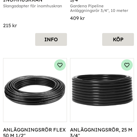
Slangadapter för inomhuskran
Gardena Pipeline 
Anläggningsrör 3/4", 10 meter
409
kr
215
kr
INFO
KÖP
Lägg till i favoriter
Lägg 
ANLÄGGNINGSRÖR FLEX 
ANLÄGGNINGSRÖR, 25 M 
50 M 1/2"
3/4"