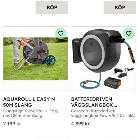
KÖP
KÖP
Lägg till i favoriter
Lägg 
AQUAROLL L EASY M 
BATTERIDRIVEN 
50M SLANG
VÄGGSLANGBOX 
POWERROLL XL (35 M) 
Slangvagn CleverRoll L Easy 
Gardena Batteridriven 
med 50 meter slang
väggslangbox PowerRoll XL inkl. 
VIT
batteri och laddare, vit
2 199
kr
4 899
kr