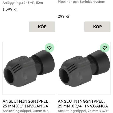
Pipeline- och Sprinklersystem
Anläggningsrör 3/4", 50m
1 599
kr
299
kr
KÖP
KÖP
Lägg till i favoriter
Lägg 
ANSLUTNINGSNIPPEL, 
ANSLUTNINGSNIPPEL, 
25 MM X 1" INV.GÄNGA
25 MM X 3/4" INV.GÄNGA
Anslutningsnippel, 25mm x1", 
Anslutningsnippel, 25 mm x 3/4" 