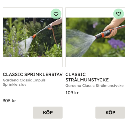
Lägg till i favoriter
Lägg 
CLASSIC SPRINKLERSTAV
CLASSIC 
STRÅLMUNSTYCKE
Gardena Classic Impuls 
Sprinklerstav
Gardena Classic Strålmunstycke
109
kr
305
kr
KÖP
KÖP