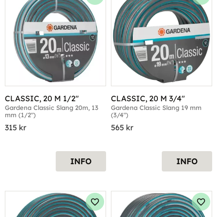
Lägg till i favoriter
Lägg 
CLASSIC, 20 M 1/2"
CLASSIC, 20 M 3/4"
Gardena Classic Slang 20m, 13 
Gardena Classic Slang 19 mm 
mm (1/2")
(3/4")
315
kr
565
kr
INFO
INFO
Lägg till i favoriter
Lägg 