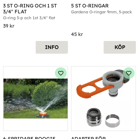
3 ST O-RING OCH 1 ST 
5 ST O-RINGAR
3/4" FLAT
Gardena O-ringar 9mm, 5-pack
O-ring 3-p och 1st 3/4" flat
39
kr
45
kr
INFO
KÖP
Lägg till i favoriter
Lägg 
6-SPRIDARE BOOGIE
ADAPTER FÖR 