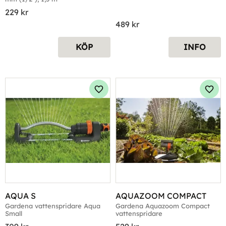
229
kr
489
kr
KÖP
INFO
Lägg till i favoriter
Lägg 
AQUA S
AQUAZOOM COMPACT
Gardena vattenspridare Aqua 
Gardena Aquazoom Compact 
Small
vattenspridare