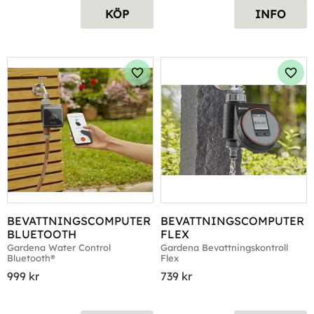
KÖP
INFO
Lägg till i favoriter
Lägg 
BEVATTNINGSCOMPUTER 
BEVATTNINGSCOMPUTER 
BLUETOOTH
FLEX
Gardena Water Control 
Gardena Bevattningskontroll 
Bluetooth®
Flex
999
kr
739
kr