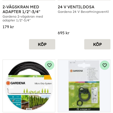
2-VÄGSKRAN MED 
24 V VENTILDOSA
ADAPTER 1/2"-3/4"
Gardena 24 V Bevattningsventil
Gardena 2-vägskran med 
adapter 1/2"-3/4"
179
kr
695
kr
KÖP
KÖP
Lägg till i favoriter
Lägg 