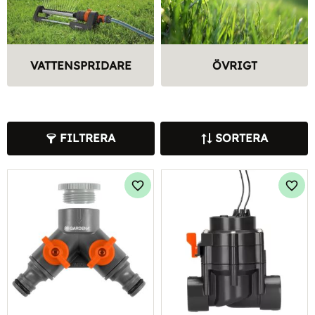
VATTENSPRIDARE
ÖVRIGT
FILTRERA
SORTERA
Lägg till i favoriter
Lägg 