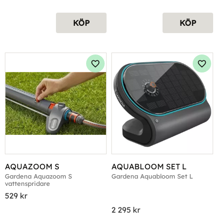
KÖP
KÖP
Lägg till i favoriter
Lägg 
AQUAZOOM S
AQUABLOOM SET L
Gardena Aquazoom S 
Gardena Aquabloom Set L
vattenspridare
529
kr
2 295
kr