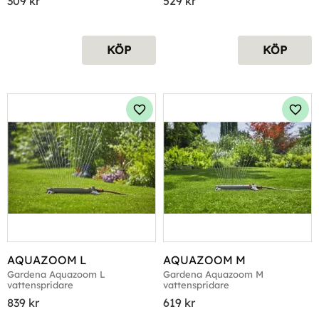
309
kr
529
kr
KÖP
KÖP
Lägg till i favoriter
Lägg 
AQUAZOOM L
AQUAZOOM M
Gardena Aquazoom L 
Gardena Aquazoom M 
vattenspridare
vattenspridare
839
kr
619
kr