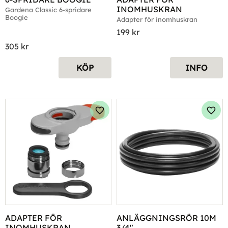
INOMHUSKRAN
Gardena Classic 6-spridare 
Boogie
Adapter för inomhuskran
199
kr
305
kr
KÖP
INFO
Lägg till i favoriter
Lägg 
ADAPTER FÖR 
ANLÄGGNINGSRÖR 10M 
INOMHUSKRAN
3/4"