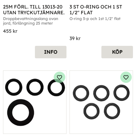
25M FÖRL. TILL 13013-20 
3 ST O-RING OCH 1 ST 
UTAN TRYCKUTJÄMNARE.
1/2" FLAT
Droppbevattningsslang ovan 
O-ring 3-p och 1st 1/2" flat
jord, förlängning 25 meter
455
kr
39
kr
INFO
KÖP
Lägg till i favoriter
Lägg 