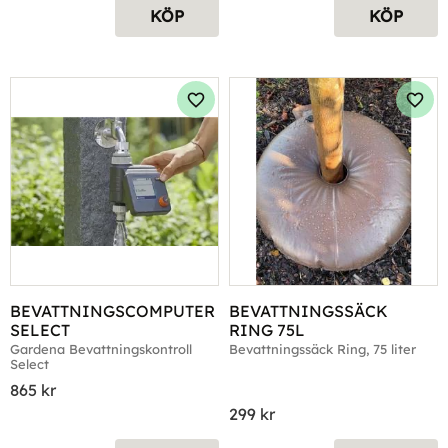
KÖP
KÖP
Lägg till i favoriter
Lägg 
BEVATTNINGSCOMPUTER 
BEVATTNINGSSÄCK 
SELECT
RING 75L
Gardena Bevattningskontroll 
Bevattningssäck Ring, 75 liter
Select
865
kr
299
kr