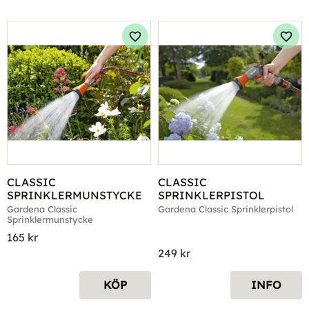
Lägg till i favoriter
Lägg 
CLASSIC 
CLASSIC 
SPRINKLERMUNSTYCKE
SPRINKLERPISTOL
Gardena Classic 
Gardena Classic Sprinklerpistol
Sprinklermunstycke
165
kr
249
kr
KÖP
INFO