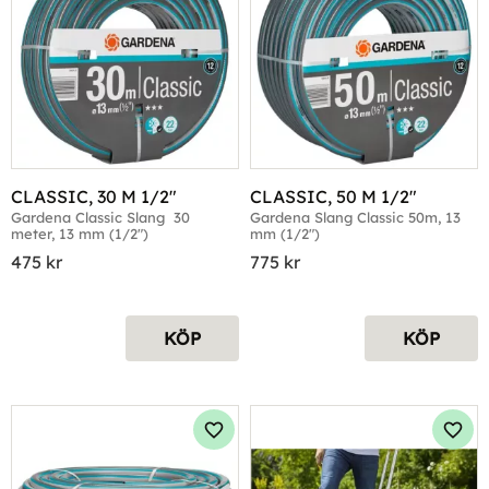
CLASSIC, 30 M 1/2"
CLASSIC, 50 M 1/2"
Gardena Classic Slang  30 
Gardena Slang Classic 50m, 13 
meter, 13 mm (1/2")
mm (1/2")
475
kr
775
kr
KÖP
KÖP
Lägg till i favoriter
Lägg 