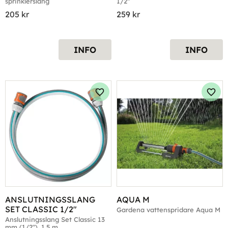
sprinklerslang
1/2"
205
kr
259
kr
INFO
INFO
Lägg till i favoriter
Lägg 
ANSLUTNINGSSLANG 
AQUA M
SET CLASSIC 1/2"
Gardena vattenspridare Aqua M
Anslutningsslang Set Classic 13 
mm (1/2"), 1,5 m