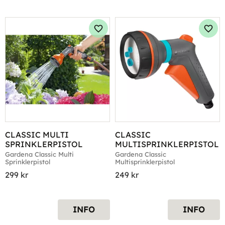
Lägg till i favoriter
Lägg 
CLASSIC MULTI 
CLASSIC 
SPRINKLERPISTOL
MULTISPRINKLERPISTOL
Gardena Classic Multi 
Gardena Classic 
Sprinklerpistol
Multisprinklerpistol
299
kr
249
kr
INFO
INFO