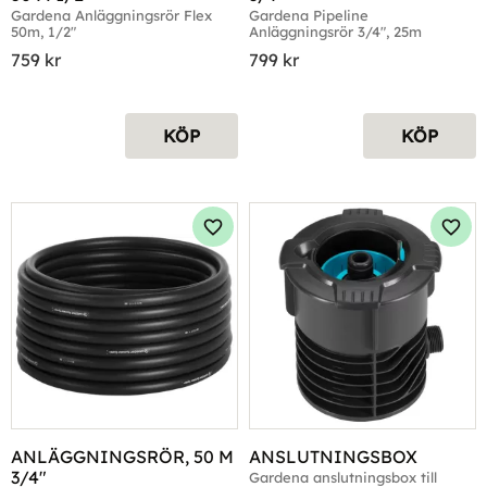
Gardena Anläggningsrör Flex 
Gardena Pipeline 
50m, 1/2"
Anläggningsrör 3/4", 25m
759
kr
799
kr
KÖP
KÖP
Lägg till i favoriter
Lägg 
ANLÄGGNINGSRÖR, 50 M 
ANSLUTNINGSBOX
3/4"
Gardena anslutningsbox till 