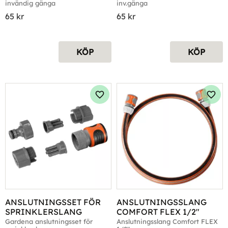
invändig gänga
inv.gänga
65
kr
65
kr
KÖP
KÖP
Lägg till i favoriter
Lägg 
ANSLUTNINGSSET FÖR 
ANSLUTNINGSSLANG 
SPRINKLERSLANG
COMFORT FLEX 1/2"
Gardena anslutningsset för 
Anslutningsslang Comfort FLEX 