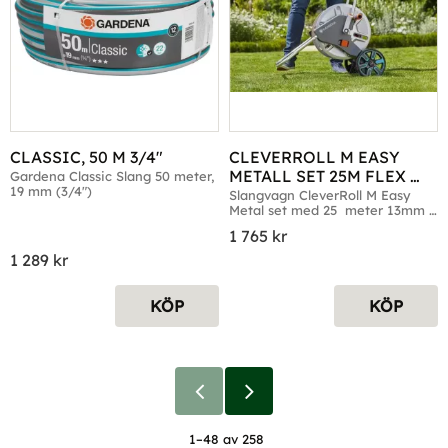
CLASSIC, 50 M 3/4"
CLEVERROLL M EASY 
METALL SET 25M FLEX 
Gardena Classic Slang 50 meter, 
19 mm (3/4")
SLANG 13MM (1/2")
Slangvagn CleverRoll M Easy 
Metal set med 25  meter 13mm 
slang
1 765
kr
1 289
kr
KÖP
KÖP
1–
48
av
258