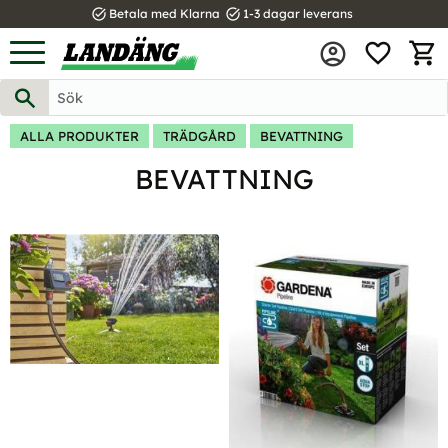
task_alt
task_alt
Betala med Klarna
1-3 dagar leverans
FAVOR
Meny
KUND
ALLA PRODUKTER
TRÄDGÅRD
BEVATTNING
BEVATTNING