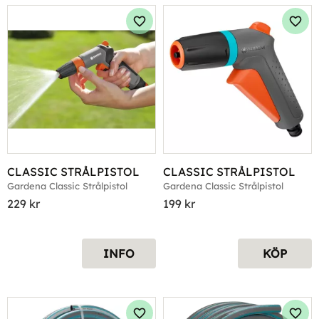
Lägg till i favoriter
Lägg 
CLASSIC STRÅLPISTOL
CLASSIC STRÅLPISTOL
Gardena Classic Strålpistol
Gardena Classic Strålpistol
229
kr
199
kr
INFO
KÖP