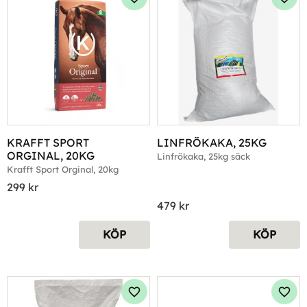
Lägg till i favoriter
Lägg 
KRAFFT SPORT 
LINFRÖKAKA, 25KG
ORGINAL, 20KG
Linfrökaka, 25kg säck
Krafft Sport Orginal, 20kg
299
kr
479
kr
KÖP
KÖP
Lägg till i favoriter
Lägg 