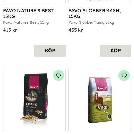
PAVO NATURE'S BEST, 
PAVO SLOBBERMASH, 
15KG
15KG
Pavo Natures Best, 15kg
Pavo SlobberMash, 15kg
415
kr
455
kr
KÖP
KÖP
Lägg till i favoriter
Lägg 