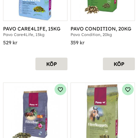
PAVO CARE4LIFE, 15KG
PAVO CONDITION, 20KG
Pavo Care4Life, 15kg
Pavo Condition, 20kg
529
kr
359
kr
KÖP
KÖP
Lägg till i favoriter
Lägg 