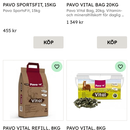
PAVO SPORTSFIT, 15KG
PAVO VITAL BAG 20KG
Pavo SportsFit, 15kg
Pavo Vital Bag, 20kg. Vitamin- 
och mineraltillskott för daglig 
användning
1 349
kr
455
kr
KÖP
KÖP
Lägg till i favoriter
Lägg 
PAVO VITAL REFILL, 8KG
PAVO VITAL, 8KG