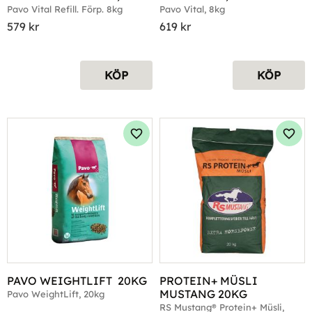
Pavo Vital Refill. Förp. 8kg
Pavo Vital, 8kg
579
kr
619
kr
KÖP
KÖP
Lägg till i favoriter
Lägg 
PAVO WEIGHTLIFT  20KG
PROTEIN+ MÜSLI 
MUSTANG 20KG
Pavo WeightLift, 20kg
RS Mustang® Protein+ Müsli, 