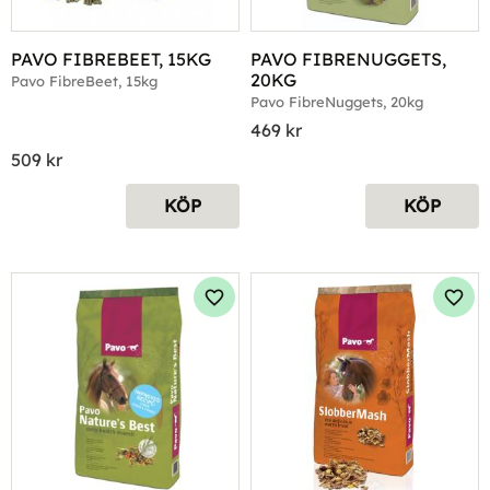
PAVO FIBREBEET, 15KG
PAVO FIBRENUGGETS, 
20KG
Pavo FibreBeet, 15kg
Pavo FibreNuggets, 20kg
469
kr
509
kr
KÖP
KÖP
Lägg till i favoriter
Lägg 