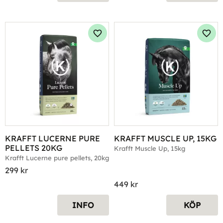
Lägg till i favoriter
Lägg 
KRAFFT LUCERNE PURE 
KRAFFT MUSCLE UP, 15KG
PELLETS 20KG
Krafft Muscle Up, 15kg
Krafft Lucerne pure pellets, 20kg
299
kr
449
kr
INFO
KÖP