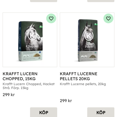
Lägg till i favoriter
Lägg 
KRAFFT LUCERN 
KRAFFT LUCERNE 
CHOPPED, 15KG
PELLETS 20KG
Krafft Lucern Chopped, Hackat 
Krafft Lucerne pellets, 20kg
Strå. Förp. 15kg
299
kr
299
kr
KÖP
KÖP