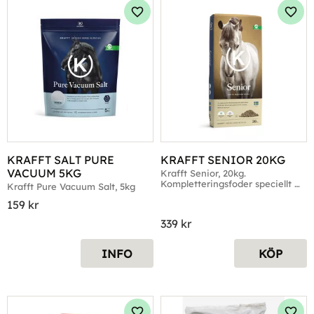
Lägg till i favoriter
Lägg 
KRAFFT SALT PURE 
KRAFFT SENIOR 20KG
VACUUM 5KG
Krafft Senior, 20kg. 
Kompletteringsfoder speciellt 
Krafft Pure Vacuum Salt, 5kg
anpassat för äldre hästar.
159
kr
339
kr
INFO
KÖP