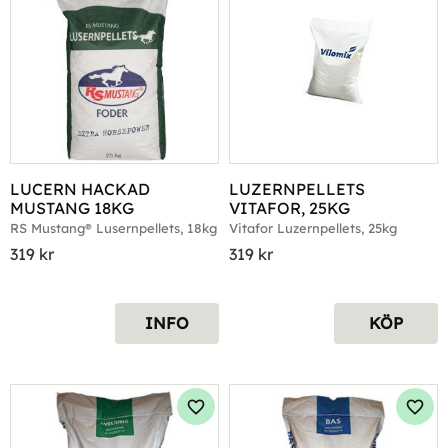
LUCERN HACKAD 
LUZERNPELLETS 
MUSTANG 18KG
VITAFOR, 25KG
RS Mustang® Lusernpellets, 18kg
Vitafor Luzernpellets, 25kg
319
kr
319
kr
INFO
KÖP
Lägg till i favoriter
Lägg 