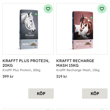
Lägg till i favoriter
Lägg 
KRAFFT PLUS PROTEIN, 
KRAFFT RECHARGE 
20KG
MASH 15KG
Krafft Plus Protein, 20kg
Krafft Recharge Mash, 15kg
399
kr
319
kr
KÖP
KÖP