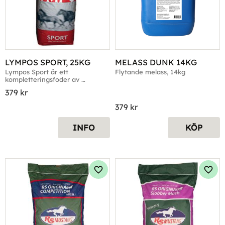
LYMPOS SPORT, 25KG
MELASS DUNK 14KG
Lympos Sport är ett 
Flytande melass, 14kg
kompletteringsfoder av 
müslityp, 25kg
379
kr
379
kr
INFO
KÖP
Lägg till i favoriter
Lägg 