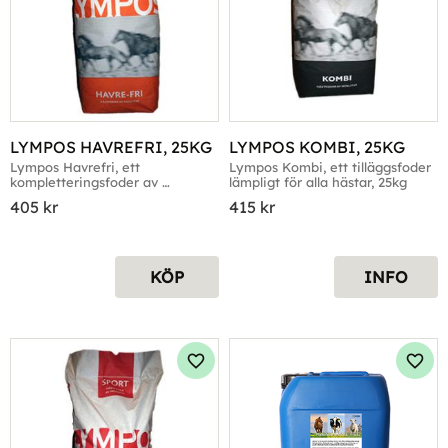
LYMPOS HAVREFRI, 25KG
LYMPOS KOMBI, 25KG
Lympos Havrefri, ett 
Lympos Kombi, ett tilläggsfoder 
kompletteringsfoder av 
lämpligt för alla hästar, 25kg
müslityp, 25kg
405
kr
415
kr
KÖP
INFO
Lägg till i favoriter
Lägg 