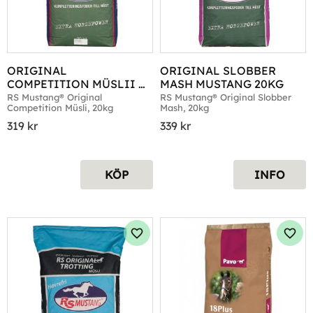
ORIGINAL 
ORIGINAL SLOBBER 
COMPETITION MÜSLII 
MASH MUSTANG 20KG
MUSTANG 20KG
RS Mustang® Original 
RS Mustang® Original Slobber 
Competition Müsli, 20kg
Mash, 20kg
319
kr
339
kr
KÖP
INFO
Lägg till i favoriter
Lägg 