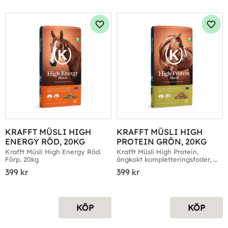
Lägg till i favoriter
Lägg 
KRAFFT MÜSLI HIGH 
KRAFFT MÜSLI HIGH 
ENERGY RÖD, 20KG
PROTEIN GRÖN, 20KG
Krafft Müsli High Energy Röd. 
Krafft Müsli High Protein, 
Förp. 20kg
ångkokt kompletteringsfoder, 
20kg
399
kr
399
kr
KÖP
KÖP