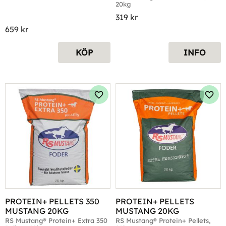
20kg
319
kr
659
kr
KÖP
INFO
Lägg till i favoriter
Lägg 
PROTEIN+ PELLETS 350 
PROTEIN+ PELLETS 
MUSTANG 20KG
MUSTANG 20KG
RS Mustang® Protein+ Extra 350 
RS Mustang® Protein+ Pellets, 