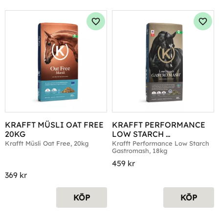
Lägg till i favoriter
Lägg 
KRAFFT MÜSLI OAT FREE 
KRAFFT PERFORMANCE 
20KG
LOW STARCH 
GASTROMASH 18KG
Krafft Müsli Oat Free, 20kg
Krafft Performance Low Starch 
Gastromash, 18kg
459
kr
369
kr
KÖP
KÖP