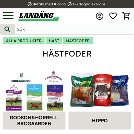
task_alt
task_alt
Betala med Klarna
1-3 dagar leverans
FAVOR
Meny
KUND
ALLA PRODUKTER
HÄST
HÄSTFODER
HÄSTFODER
DODSON&HORRELL 
HIPPO
BROGAARDEN