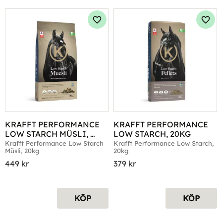
Lägg till i favoriter
Lägg 
KRAFFT PERFORMANCE 
KRAFFT PERFORMANCE 
LOW STARCH MÜSLI, 
LOW STARCH, 20KG
20KG
Krafft Performance Low Starch 
Krafft Performance Low Starch, 
Müsli, 20kg
20kg
449
kr
379
kr
KÖP
KÖP