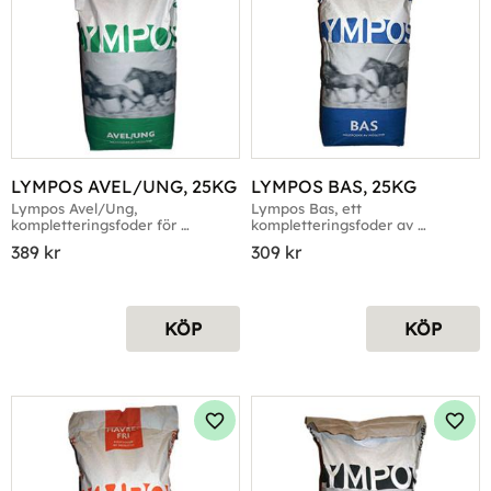
LYMPOS AVEL/UNG, 25KG
LYMPOS BAS, 25KG
Lympos Avel/Ung, 
Lympos Bas, ett 
kompletteringsfoder för 
kompletteringsfoder av 
avelsston, föl och unghästar, 
müslityp, 25kg
389
kr
309
kr
25kg
KÖP
KÖP
Lägg till i favoriter
Lägg 