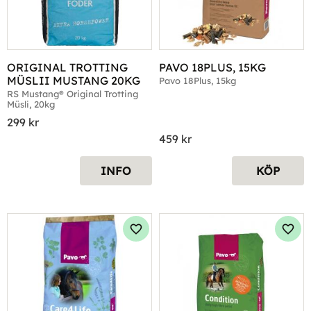
ORIGINAL TROTTING 
PAVO 18PLUS, 15KG
MÜSLII MUSTANG 20KG
Pavo 18Plus, 15kg
RS Mustang® Original Trotting 
Müsli, 20kg
299
kr
459
kr
INFO
KÖP
Lägg till i favoriter
Lägg 