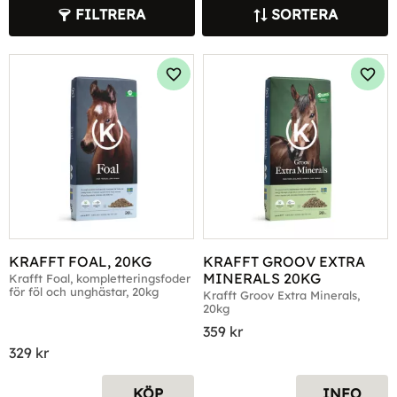
FILTRERA
SORTERA
Lägg till i favoriter
Lägg 
KRAFFT FOAL, 20KG
KRAFFT GROOV EXTRA 
MINERALS 20KG
Krafft Foal, kompletteringsfoder 
för föl och unghästar, 20kg
Krafft Groov Extra Minerals, 
20kg
359
kr
329
kr
KÖP
INFO