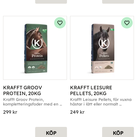
Lägg till i favoriter
Lägg 
KRAFFT GROOV 
KRAFFT LEISURE 
PROTEIN, 20KG
PELLETS, 20KG
Krafft Groov Protein, 
Krafft Leisure Pellets, för vuxna 
kompletteringsfoder med en 
hästar i lätt eller normalt 
hög nivå protein, 20kg
arbete, 20kg
299
kr
249
kr
KÖP
KÖP