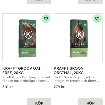
Lägg till i favoriter
Lägg 
KRAFFT GROOV OAT 
KRAFFT GROOV 
FREE, 20KG
ORGINAL, 20KG
Krafft Groov Oat Free, anpassat 
Krafft Groov Orginal, säkrar 
för den havrekänsliga hästen. 
intaget av protein och fibrer. 
Förp. 20kg
Förp. 20kg
310
kr
279
kr
KÖP
KÖP