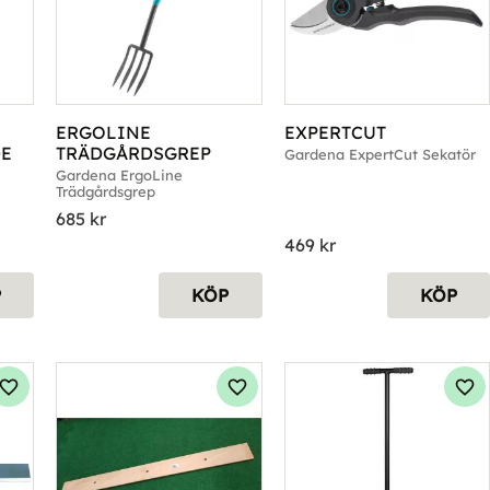
ERGOLINE 
EXPERTCUT
DE
TRÄDGÅRDSGREP
Gardena ExpertCut Sekatör
Gardena ErgoLine 
Trädgårdsgrep
685
kr
469
kr
P
KÖP
KÖP
Lägg till i favoriter
Lägg till i favoriter
Läg