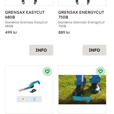
GRENSAX EASYCUT 
GRENSAX ENERGYCUT 
680B
750B
Gardena Grensax EasyCut 
Gardena Grensax EnergyCut 
680B
750B
499
kr
889
kr
INFO
INFO
g till i favoriter
Lägg till i favoriter
Lägg til