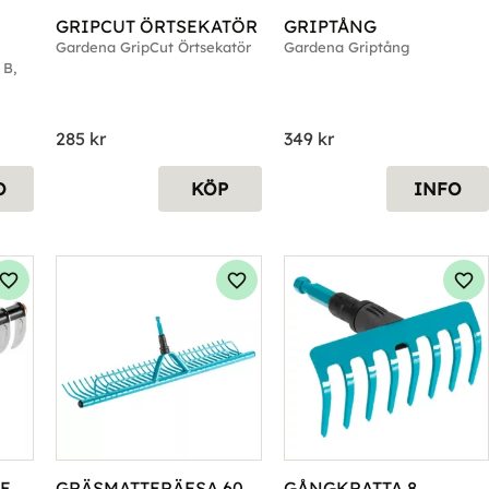
GRIPCUT ÖRTSEKATÖR
GRIPTÅNG
Gardena GripCut Örtsekatör
Gardena Griptång
B, 
285
kr
349
kr
O
KÖP
INFO
Lägg till i favoriter
Lägg till i favoriter
Läg
E 
GRÄSMATTERÄFSA 60 
GÅNGKRATTA 8 