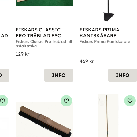
FISKARS CLASSIC 
FISKARS PRIMA 
LAD
PRO TRÄBLAD FSC
KANTSKÄRARE
Fiskars Classic Pro träblad till 
Fiskars Prima Kantskärare
asfaltsraka
129
kr
469
kr
O
INFO
INFO
Lägg till i favoriter
Lägg till i favoriter
Läg