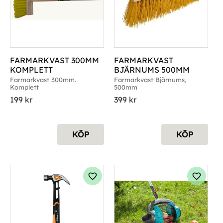
FARMARKVAST 300MM 
FARMARKVAST 
KOMPLETT
BJÄRNUMS 500MM
Farmarkvast 300mm. 
Farmarkvast Bjärnums, 
Komplett
500mm
199
kr
399
kr
KÖP
KÖP
g till i favoriter
Lägg till i favoriter
Lägg til