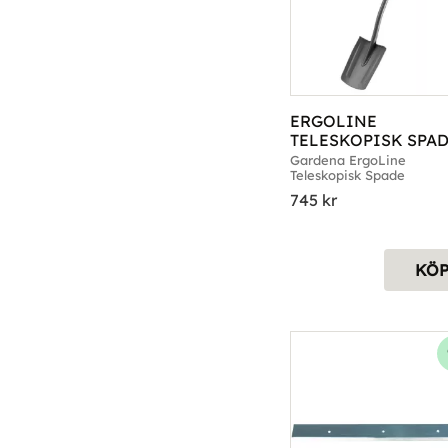
ERGOLINE 
TELESKOPISK SPA
Gardena ErgoLine 
Teleskopisk Spade
745
kr
KÖ