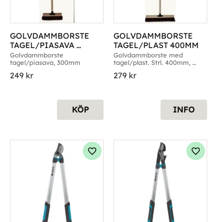
GOLVDAMMBORSTE 
GOLVDAMMBORSTE 
TAGEL/PIASAVA 
TAGEL/PLAST 400MM
300MM
Golvdammborste 
Golvdammborste med 
tagel/piasava, 300mm
tagel/plast. Strl. 400mm, 
500mm &600mm
249
kr
279
kr
KÖP
INFO
g till i favoriter
Lägg till i favoriter
Lägg til