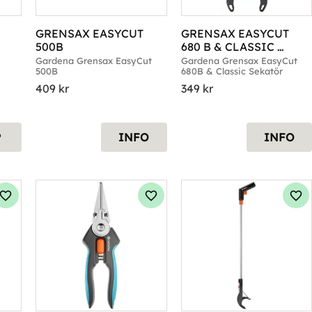
GRENSAX EASYCUT 
GRENSAX EASYCUT 
500B
680 B & CLASSIC 
SEKATÖR SET
Gardena Grensax EasyCut 
Gardena Grensax EasyCut 
500B
680B & Classic Sekatör
409
kr
349
kr
P
INFO
INFO
Lägg till i favoriter
Lägg till i favoriter
Läg