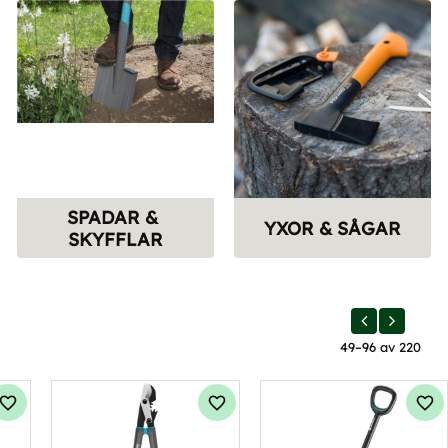
SPADAR & 
YXOR & SÅGAR
SKYFFLAR
49–
96
av
220
Lägg till i favoriter
Lägg till i favoriter
Läg