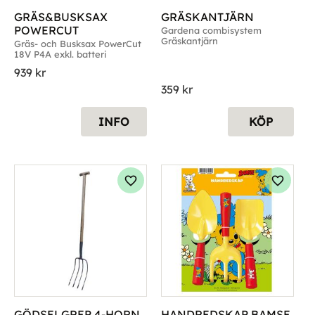
GRÄS&BUSKSAX 
GRÄSKANTJÄRN
POWERCUT
Gardena combisystem 
Gräskantjärn
Gräs- och Busksax PowerCut 
18V P4A exkl. batteri
939
kr
359
kr
INFO
KÖP
g till i favoriter
Lägg till i favoriter
Lägg til
GÖDSELGREP 4-HORN
HANDREDSKAP BAMSE