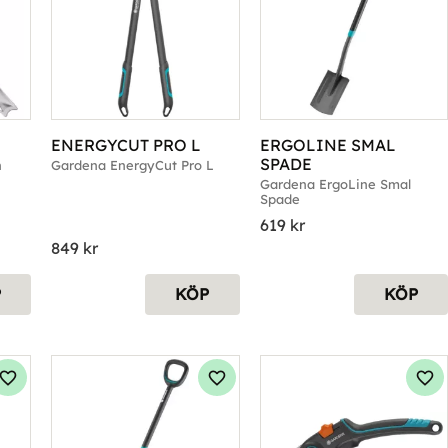
ENERGYCUT PRO L
ERGOLINE SMAL 
SPADE
n
Gardena EnergyCut Pro L
Gardena ErgoLine Smal 
Spade
619
kr
849
kr
P
KÖP
KÖP
Lägg till i favoriter
Lägg till i favoriter
Läg