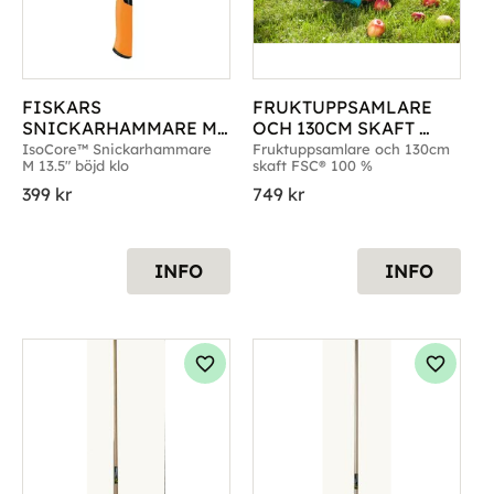
FISKARS 
FRUKTUPPSAMLARE 
SNICKARHAMMARE M 
OCH 130CM SKAFT 
BÖJD KLO
FSC® 100 %
IsoCore™ Snickarhammare 
Fruktuppsamlare och 130cm 
M 13.5" böjd klo
skaft FSC® 100 %
399
kr
749
kr
INFO
INFO
g till i favoriter
Lägg till i favoriter
Lägg til