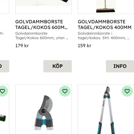
GOLVDAMMBORSTE 
GOLVDAMMBORSTE 
TAGEL/KOKOS 600MM 
TAGEL/KOKOS 400MM
UTAN SKAFT
ti-
Golvdammborste 
Golvdammborste i 
Tagel/Kokos 600mm, utan 
tagel/kokos. Strl. 400mm, 
skaft
500mm & 600mm
179
kr
159
kr
O
KÖP
INFO
Lägg till i favoriter
Lägg till i favoriter
Läg