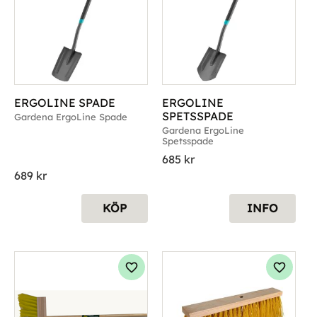
ERGOLINE SPADE
ERGOLINE 
SPETSSPADE
Gardena ErgoLine Spade
Gardena ErgoLine 
Spetsspade
685
kr
689
kr
KÖP
INFO
g till i favoriter
Lägg till i favoriter
Lägg til