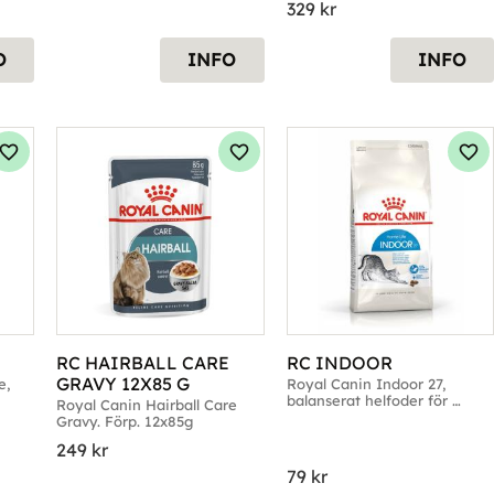
329
kr
O
INFO
INFO
Lägg till i favoriter
Lägg till i favoriter
Läg
RC HAIRBALL CARE 
RC INDOOR
GRAVY 12X85 G
, 
Royal Canin Indoor 27, 
balanserat helfoder för 
Royal Canin Hairball Care 
vuxna innekatter
Gravy. Förp. 12x85g
249
kr
79
kr