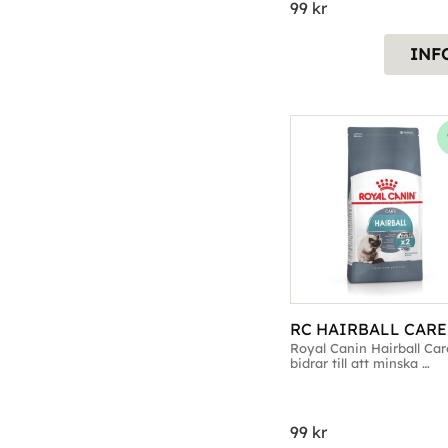
99
kr
INF
RC HAIRBALL CARE
Royal Canin Hairball Care
bidrar till att minska 
bildningen av hårbollar
99
kr