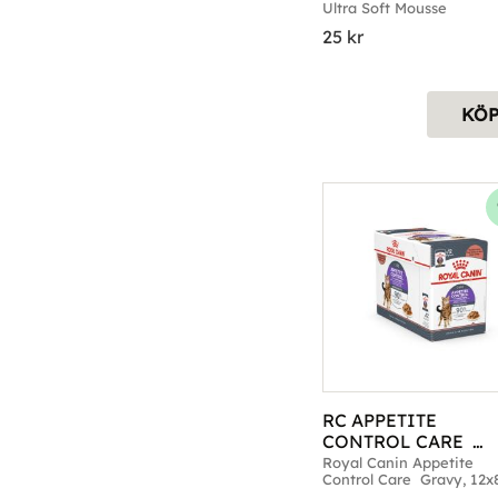
Ultra Soft Mousse
25
kr
KÖ
RC APPETITE 
CONTROL CARE  
GRAVY 12X85 G
Royal Canin Appetite 
Control Care  Gravy, 12x