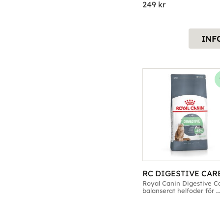
249
kr
INF
RC DIGESTIVE CAR
Royal Canin Digestive Ca
balanserat helfoder för 
vuxna katter