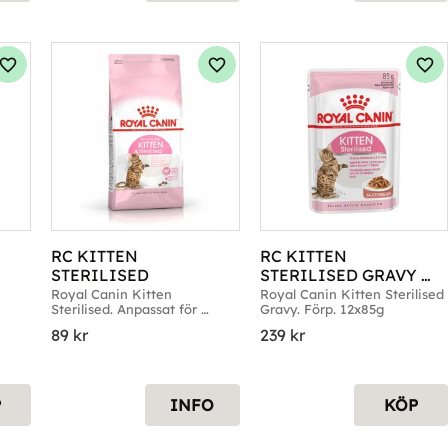
Lägg till i favoriter
Lägg till i favoriter
Läg
RC KITTEN 
RC KITTEN 
STERILISED
STERILISED GRAVY 
12X85 G
Royal Canin Kitten 
Royal Canin Kitten Sterilised 
Sterilised. Anpassat för 
Gravy. Förp. 12x85g
kastrerade kattungar
89
kr
239
kr
P
INFO
KÖP