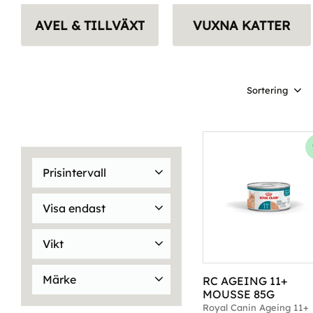
AVEL & TILLVÄXT
VUXNA KATTER
Välj sortering
Prisintervall
25
1 559
Visa endast
Finns i lager
49
Vikt
1,5kg
4
10kg
22
Märke
RC AGEING 11+ 
12x85g
26
190g
1
MOUSSE 85G
Royal Canin
59
Visa fler
Royal Canin Ageing 11+ 