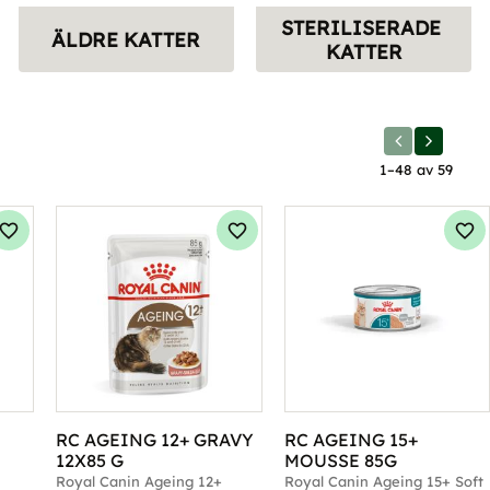
STERILISERADE 
ÄLDRE KATTER
KATTER
1–
48
av
59
Lägg till i favoriter
Lägg till i favoriter
Läg
RC AGEING 12+ GRAVY 
RC AGEING 15+ 
12X85 G
MOUSSE 85G
Royal Canin Ageing 12+ 
Royal Canin Ageing 15+ Soft 