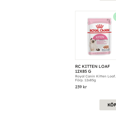
RC KITTEN LOAF 
12X85 G
Royal Canin Kitten Loaf. 
Förp. 12x85g
239
kr
KÖ