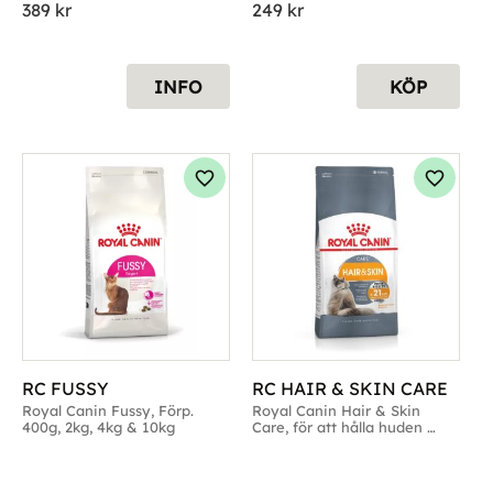
389
kr
249
kr
INFO
KÖP
g till i favoriter
Lägg till i favoriter
Lägg til
RC FUSSY
RC HAIR & SKIN CARE
Royal Canin Fussy, Förp. 
Royal Canin Hair & Skin 
400g, 2kg, 4kg & 10kg
Care, för att hålla huden 
frisk och pälsen fin