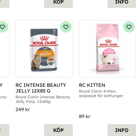
P
KÖP
INFO
Lägg till i favoriter
Lägg till i favoriter
Läg
 
RC INTENSE BEAUTY 
RC KITTEN
JELLY 12X85 G
Royal Canin Kitten, 
anpassat för kattungar
uty 
Royal Canin Intense Beauty 
Jelly. Förp. 12x85g
249
kr
89
kr
P
KÖP
INFO