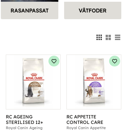
RASANPASSAT
VÅTFODER
Välj
g till i favoriter
Lägg till i favoriter
Lägg til
RC AGEING 
RC APPETITE 
STERILISED 12+
CONTROL CARE
Royal Canin Ageing 
Royal Canin Appetite 