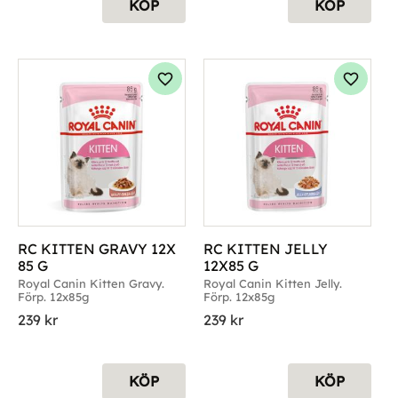
KÖP
KÖP
g till i favoriter
Lägg till i favoriter
Lägg til
RC KITTEN GRAVY 12X 
RC KITTEN JELLY 
85 G
12X85 G
Royal Canin Kitten Gravy. 
Royal Canin Kitten Jelly. 
Förp. 12x85g
Förp. 12x85g
239
kr
239
kr
KÖP
KÖP