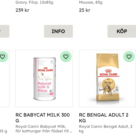
Gravy. Förp. 12x85g
Mousse, 85g
239
kr
25
kr
P
INFO
KÖP
Lägg till i favoriter
Lägg till i favoriter
Läg
RC BABYCAT MILK 300 
RC BENGAL ADULT 2 
G
KG
Royal Canin Babycat Milk, 
Royal Canin Bengal Adult, 2 
85 g
för kattungar från födsel till 
kg
avvänjning