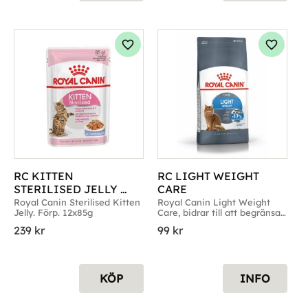
g till i favoriter
Lägg till i favoriter
Lägg til
RC KITTEN 
RC LIGHT WEIGHT 
STERILISED JELLY 
CARE
12X85 G
Royal Canin Sterilised Kitten 
Royal Canin Light Weight 
Jelly. Förp. 12x85g
Care, bidrar till att begränsa 
viktökning
239
kr
99
kr
KÖP
INFO