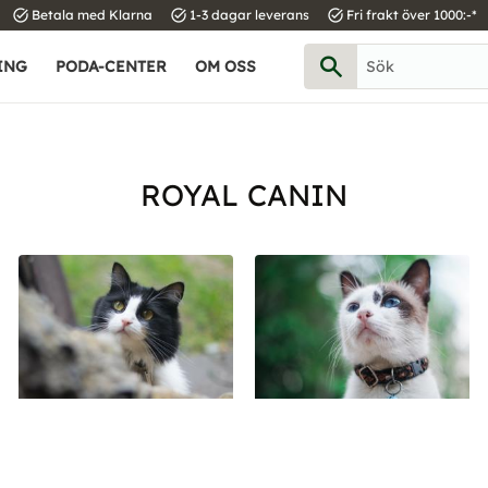
task_alt
task_alt
task_alt
Betala med Klarna
1-3 dagar leverans
Fri frakt över 1000:-*
ING
PODA-CENTER
OM OSS
ROYAL CANIN