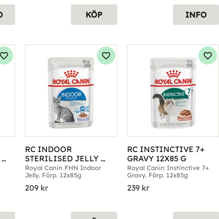
O
KÖP
INFO
Lägg till i favoriter
Lägg till i favoriter
Läg
RC INDOOR 
RC INSTINCTIVE 7+ 
STERILISED JELLY 
GRAVY 12X85 G
12X85G
Royal Canin FHN Indoor 
Royal Canin Instinctive 7+ 
Jelly. Förp. 12x85g
Gravy. Förp. 12x85g
209
kr
239
kr