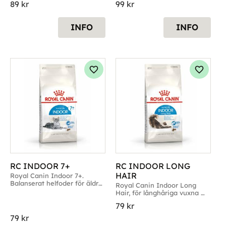
89
kr
99
kr
INFO
INFO
g till i favoriter
Lägg till i favoriter
Lägg til
RC INDOOR 7+
RC INDOOR LONG 
HAIR
Royal Canin Indoor 7+. 
Balanserat helfoder för äldre 
Royal Canin Indoor Long 
innekatter
Hair, för långhåriga vuxna 
innekatter
79
kr
79
kr