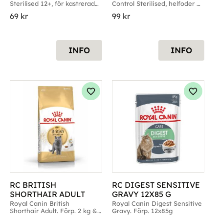
Sterilised 12+, för kastrerade 
Control Sterilised, helfoder 
katter äldre än 12 år
för kastrerade katter
69
kr
99
kr
INFO
INFO
g till i favoriter
Lägg till i favoriter
Lägg til
RC BRITISH 
RC DIGEST SENSITIVE 
SHORTHAIR ADULT
GRAVY 12X85 G
Royal Canin British 
Royal Canin Digest Sensitive 
Shorthair Adult. Förp. 2 kg & 
Gravy. Förp. 12x85g
10kg