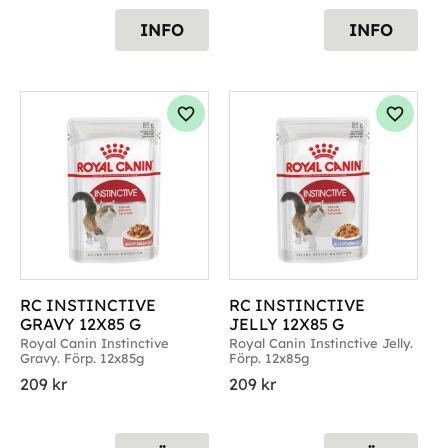
INFO
INFO
g till i favoriter
Lägg till i favoriter
Lägg til
RC INSTINCTIVE 
RC INSTINCTIVE 
GRAVY 12X85 G
JELLY 12X85 G
Royal Canin Instinctive 
Royal Canin Instinctive Jelly. 
Gravy. Förp. 12x85g
Förp. 12x85g
209
kr
209
kr