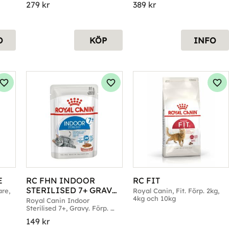
279
kr
389
kr
O
KÖP
INFO
Lägg till i favoriter
Lägg till i favoriter
Läg
E
RC FHN INDOOR 
RC FIT
STERILISED 7+ GRAVY 
re, 
Royal Canin, Fit. Förp. 2kg, 
4kg och 10kg
12X85G -
Royal Canin Indoor 
Sterilised 7+, Gravy. Förp. 
12x85g
149
kr