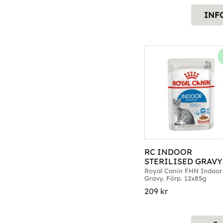
INF
RC INDOOR 
STERILISED GRAVY 
12X85G
Royal Canin FHN Indoor 
Gravy. Förp. 12x85g
209
kr