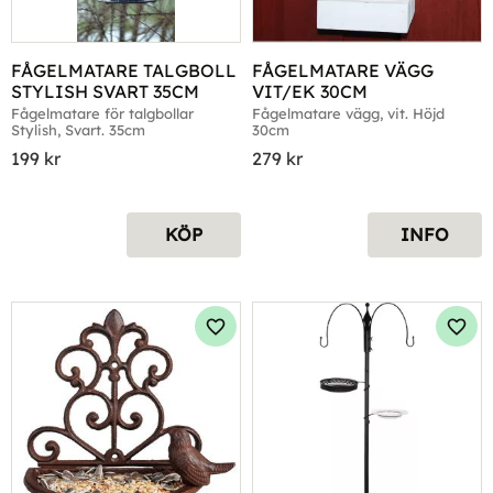
FÅGELMATARE TALGBOLL 
FÅGELMATARE VÄGG 
STYLISH SVART 35CM
VIT/EK 30CM
Fågelmatare för talgbollar 
Fågelmatare vägg, vit. Höjd 
Stylish, Svart. 35cm
30cm
199
kr
279
kr
KÖP
INFO
Lägg till i favoriter
Lägg 