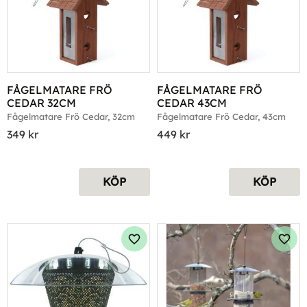
FÅGELMATARE FRÖ 
FÅGELMATARE FRÖ 
CEDAR 32CM
CEDAR 43CM
Fågelmatare Frö Cedar, 32cm
Fågelmatare Frö Cedar, 43cm
349
kr
449
kr
KÖP
KÖP
Lägg till i favoriter
Lägg 