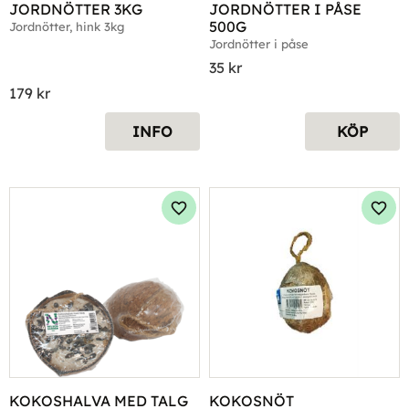
JORDNÖTTER 3KG
JORDNÖTTER I PÅSE 
500G
Jordnötter, hink 3kg
Jordnötter i påse
35
kr
179
kr
INFO
KÖP
Lägg till i favoriter
Lägg 
KOKOSHALVA MED TALG
KOKOSNÖT