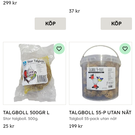
299
kr
37
kr
KÖP
KÖP
Lägg till i favoriter
Lägg 
TALGBOLL 500GR L
TALGBOLL 55-P UTAN NÄT
Stor talgboll. 500g.
Talgboll 55-pack utan nät
25
kr
199
kr