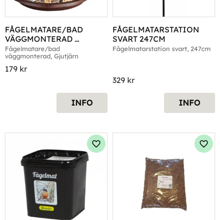
FÅGELMATARE/BAD 
FÅGELMATARSTATION 
VÄGGMONTERAD 
SVART 247CM
GJUTJÄRN
Fågelmatare/bad 
Fågelmatarstation svart, 247cm
väggmonterad, Gjutjärn
179
kr
329
kr
INFO
INFO
Lägg till i favoriter
Lägg 