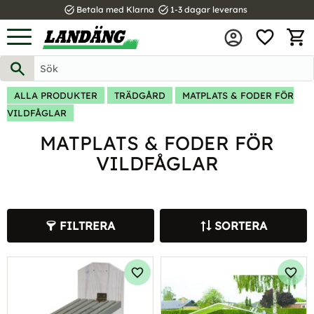
task_alt
task_alt
Betala med Klarna
1-3 dagar leverans
FAVOR
Meny
KUND
ALLA PRODUKTER
TRÄDGÅRD
MATPLATS & FODER FÖR
VILDFÅGLAR
MATPLATS & FODER FÖR
VILDFÅGLAR
FILTRERA
SORTERA
Lägg till i favoriter
Lägg 