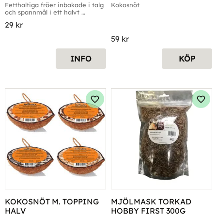
Fetthaltiga fröer inbakade i talg 
Kokosnöt
och spannmål i ett halvt 
kokosskal
29
kr
59
kr
INFO
KÖP
Lägg till i favoriter
Lägg 
KOKOSNÖT M. TOPPING 
MJÖLMASK TORKAD 
HALV
HOBBY FIRST 300G