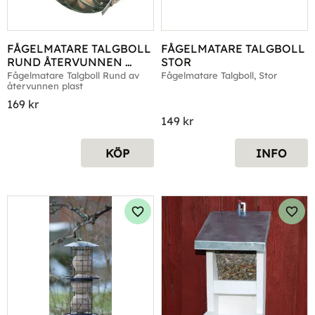
FÅGELMATARE TALGBOLL 
FÅGELMATARE TALGBOLL 
RUND ÅTERVUNNEN 
STOR
PLAST
Fågelmatare Talgboll Rund av 
Fågelmatare Talgboll, Stor
återvunnen plast
169
kr
149
kr
KÖP
INFO
Lägg till i favoriter
Lägg 