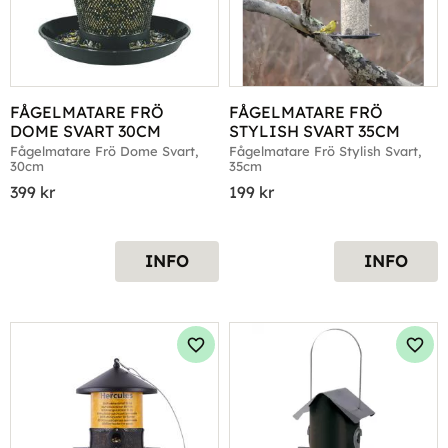
FÅGELMATARE FRÖ 
FÅGELMATARE FRÖ 
DOME SVART 30CM
STYLISH SVART 35CM
Fågelmatare Frö Dome Svart, 
Fågelmatare Frö Stylish Svart, 
30cm
35cm
399
kr
199
kr
INFO
INFO
Lägg till i favoriter
Lägg 