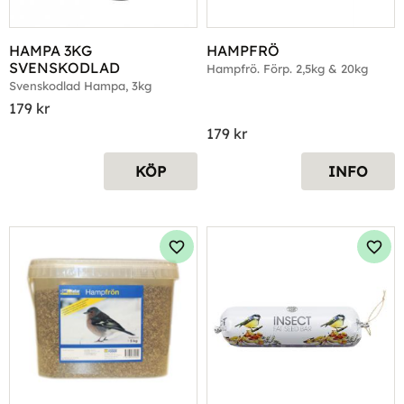
HAMPA 3KG 
HAMPFRÖ
SVENSKODLAD
Hampfrö. Förp. 2,5kg & 20kg
Svenskodlad Hampa, 3kg
179
kr
179
kr
KÖP
INFO
Lägg till i favoriter
Lägg 