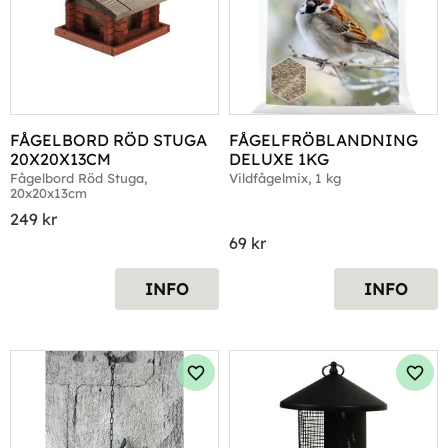
FÅGELBORD RÖD STUGA 
FÅGELFRÖBLANDNING 
20X20X13CM
DELUXE 1KG
Fågelbord Röd Stuga, 
Vildfågelmix, 1 kg
20x20x13cm
249
kr
69
kr
INFO
INFO
Lägg till i favoriter
Lägg 