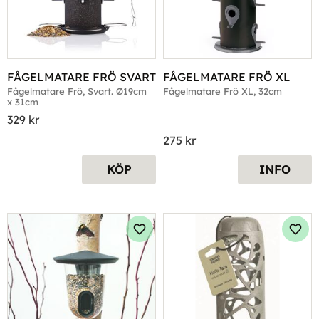
FÅGELMATARE FRÖ SVART
FÅGELMATARE FRÖ XL
Fågelmatare Frö, Svart. Ø19cm 
Fågelmatare Frö XL, 32cm
x 31cm
329
kr
275
kr
KÖP
INFO
Lägg till i favoriter
Lägg 