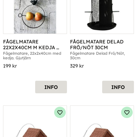
FÅGELMATARE 
FÅGELMATARE DELAD 
22X2X40CM M KEDJA 
FRÖ/NÖT 30CM
GJUTJÄRN
Fågelmatare, 22x2x40cm med 
Fågelmatare Delad Frö/Nöt, 
kedja. Gjutjärn
30cm
199
kr
329
kr
INFO
INFO
Lägg till i favoriter
Lägg 