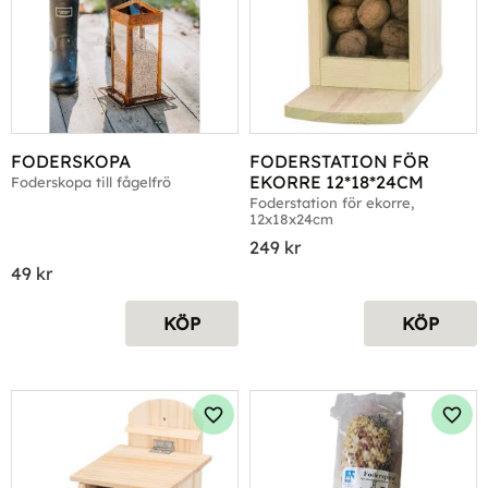
FODERSKOPA
FODERSTATION FÖR 
EKORRE 12*18*24CM
Foderskopa till fågelfrö
Foderstation för ekorre, 
12x18x24cm
249
kr
49
kr
KÖP
KÖP
Lägg till i favoriter
Lägg 