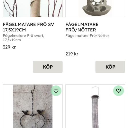
FÅGELMATARE FRÖ SV 
FÅGELMATARE 
17,5X19CM
FRÖ/NÖTTER
Fågelmatare Frö svart, 
Fågelmatare Frö/Nötter
17,5x19cm
329
kr
219
kr
KÖP
KÖP
Lägg till i favoriter
Lägg 