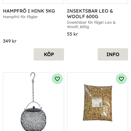
HAMPFRÖ I HINK 5KG
INSEKTSBAR LEO & 
WOOLF 600G
Hampfrö för fåglar
Insektsbar för fågel Leo & 
Woolf, 600g
55
kr
349
kr
KÖP
INFO
Lägg till i favoriter
Lägg 