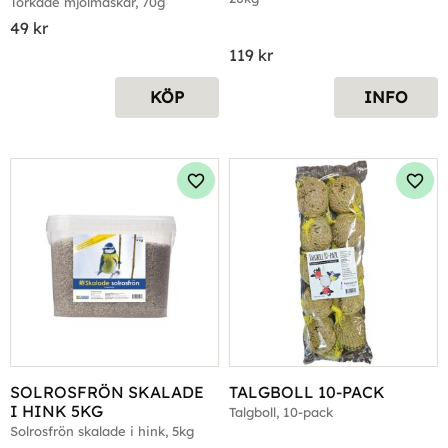
Torkade mjölmaskar, 70g
49
kr
119
kr
KÖP
INFO
Lägg till i favoriter
Lägg 
SOLROSFRÖN SKALADE 
TALGBOLL 10-PACK
I HINK 5KG
Talgboll, 10-pack
Solrosfrön skalade i hink, 5kg