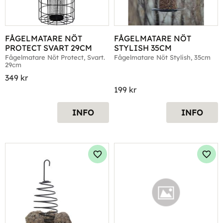
FÅGELMATARE NÖT 
FÅGELMATARE NÖT 
PROTECT SVART 29CM
STYLISH 35CM
Fågelmatare Nöt Protect, Svart. 
Fågelmatare Nöt Stylish, 35cm
29cm
349
kr
199
kr
INFO
INFO
Lägg till i favoriter
Lägg 