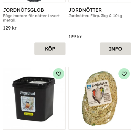
JORDNÖTSGLOB
JORDNÖTTER
Fågelmatare för nötter i svart 
Jordnötter. Förp. 3kg & 10kg
metall.
129
kr
139
kr
KÖP
INFO
Lägg till i favoriter
Lägg 