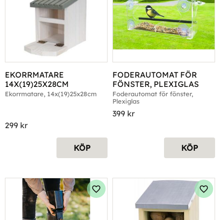
EKORRMATARE 
FODERAUTOMAT FÖR 
14X(19)25X28CM
FÖNSTER, PLEXIGLAS
Ekorrmatare, 14x(19)25x28cm
Foderautomat för fönster, 
Plexiglas
399
kr
299
kr
KÖP
KÖP
Lägg till i favoriter
Lägg 