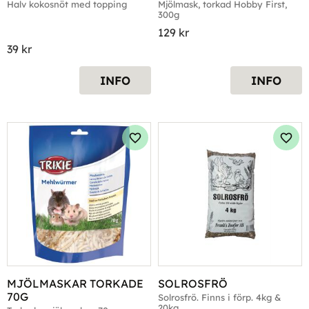
Halv kokosnöt med topping
Mjölmask, torkad Hobby First, 
300g
129
kr
39
kr
INFO
INFO
Lägg till i favoriter
Lägg 
MJÖLMASKAR TORKADE 
SOLROSFRÖ
70G
Solrosfrö. Finns i förp. 4kg & 
20kg