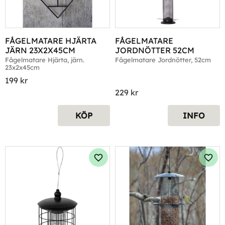
FÅGELMATARE HJÄRTA 
FÅGELMATARE 
JÄRN 23X2X45CM
JORDNÖTTER 52CM
Fågelmatare Hjärta, järn. 
Fågelmatare Jordnötter, 52cm
23x2x45cm
199
kr
229
kr
KÖP
INFO
Lägg till i favoriter
Lägg 