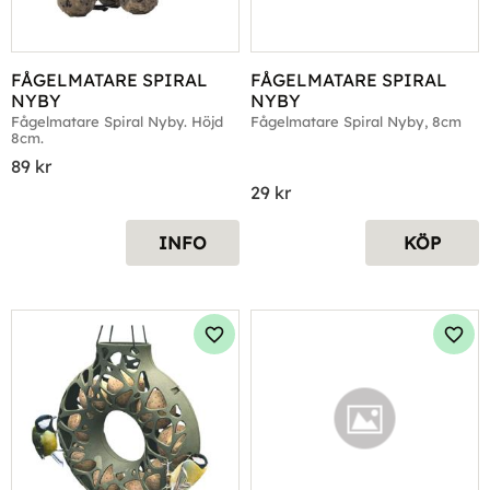
FÅGELMATARE SPIRAL 
FÅGELMATARE SPIRAL 
NYBY
NYBY
Fågelmatare Spiral Nyby. Höjd 
Fågelmatare Spiral Nyby, 8cm
8cm.
89
kr
29
kr
INFO
KÖP
Lägg till i favoriter
Lägg 