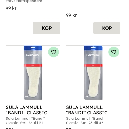
stövelskaftspännare
99
kr
99
kr
KÖP
KÖP
g till i favoriter
Lägg till i favoriter
Lägg til
SULA LAMMULL 
SULA LAMMULL 
"BANDI" CLASSIC
"BANDI" CLASSIC
Sula Lammull "Bandi" 
Sula Lammull "Bandi" 
Classic. Strl. 28 till 31
Classic. Strl. 26 till 45