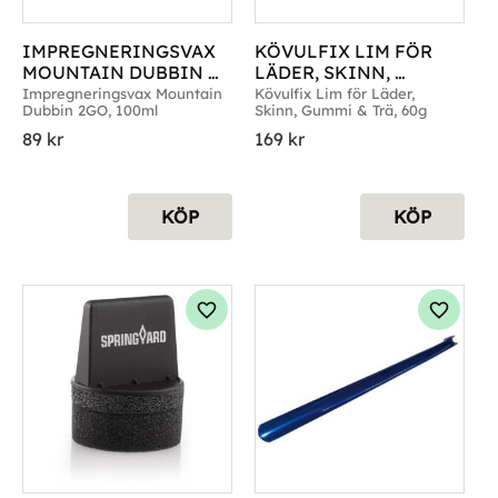
IMPREGNERINGSVAX 
KÖVULFIX LIM FÖR 
MOUNTAIN DUBBIN 
LÄDER, SKINN, 
2GO 100ML
GUMMI & TRÄ 60G
Impregneringsvax Mountain 
Kövulfix Lim för Läder, 
Dubbin 2GO, 100ml
Skinn, Gummi & Trä, 60g
89
kr
169
kr
KÖP
KÖP
g till i favoriter
Lägg till i favoriter
Lägg til