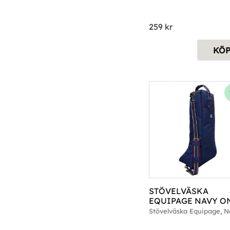
259
kr
KÖ
STÖVELVÄSKA 
EQUIPAGE NAVY ON
SIZE
Stövelväska Equipage, 