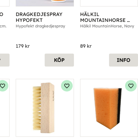
O 
DRAGKEDJESPRAY 
HÄLKIL 
HYPOFEKT
MOUNTAINHORSE 
NAVY
cm. 
Hypofekt dragkedjespray
Hälkil MountainHorse, Navy
179
kr
89
kr
P
KÖP
INFO
Lägg till i favoriter
Lägg till i favoriter
Läg