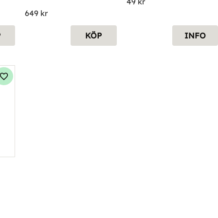
49
kr
649
kr
P
KÖP
INFO
Lägg till i favoriter