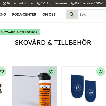
task_alt
task_alt
task_alt
Betala med Klarna
1-3 dagar leverans
Fri frakt över 1000:-*
ING
PODA-CENTER
OM OSS
SKOVÅRD & TILLBEHÖR
SKOVÅRD & TILLBEHÖR
Lägg till i favoriter
Lägg till i favoriter
Läg