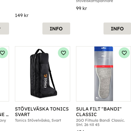
stövelskaftspännare
99
kr
149
kr
P
INFO
INFO
Lägg till i favoriter
Lägg till i favoriter
Läg
STÖVELVÄSKA TONICS 
SULA FILT "BANDI" 
E 
SVART
CLASSIC
Navy
Tonics Stövelväska, Svart
2GO Filtsula Bandi Classic. 
Strl. 26 till 45