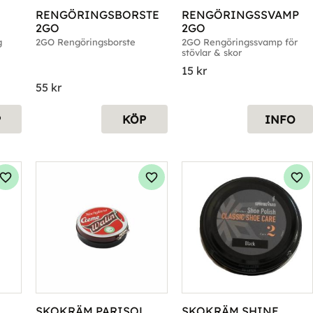
RENGÖRINGSBORSTE 
RENGÖRINGSSVAMP 
2GO
2GO
g
2GO Rengöringsborste
2GO Rengöringssvamp för 
stövlar & skor
15
kr
55
kr
P
KÖP
INFO
Lägg till i favoriter
Lägg till i favoriter
Läg
SKOKRÄM PARISOL 
SKOKRÄM SHINE 