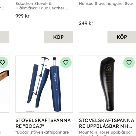
LEATHER PLATINUM 
Eskadron Stövel- & 
Hansbo Stövelhängare, Svart
 
Hjälmväska Faux Leather 
SMOKY TAUPE
Platinum, Smoky Taupe
999
kr
249
kr
P
KÖP
KÖP
Lägg till i favoriter
Lägg till i favoriter
Läg
STÖVELSKAFTSPÄNNA
STÖVELSKAFTSPÄNNA
RE "BOCAJ"
RE UPPBLÅSBAR MH 
37-40
a
"Bocaj" stövelskaftspännare
Mountain Horse uppblåsbar 