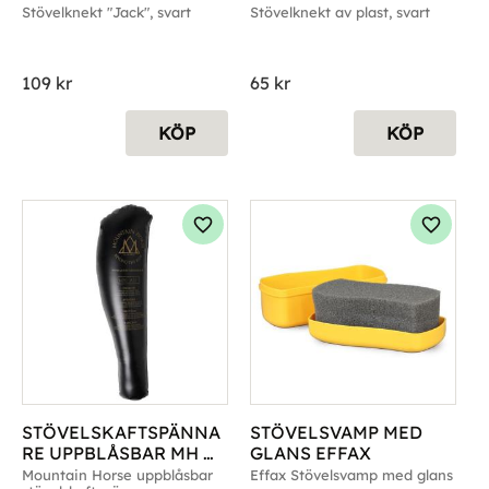
Stövelknekt "Jack", svart
Stövelknekt av plast, svart
109
kr
65
kr
KÖP
KÖP
g till i favoriter
Lägg till i favoriter
Lägg til
STÖVELSKAFTSPÄNNA
STÖVELSVAMP MED 
RE UPPBLÅSBAR MH 
GLANS EFFAX
41-43
Mountain Horse uppblåsbar 
Effax Stövelsvamp med glans