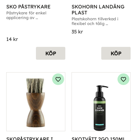
SKO PÅSTRYKARE
SKOHORN LANDÄNG 
PLAST
Påstrykare för enkel 
applicering av 
Plastskohorn tillverkad i 
skovårdsprodukter
flexibel och tålig 
polypropenplast
35
kr
14
kr
KÖP
KÖP
g till i favoriter
Lägg till i favoriter
Lägg til
SKOPÅSTRYKARE I 
SKOTVÄTT 2GO 150ML