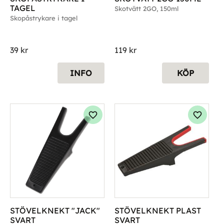
TAGEL
Skotvätt 2GO, 150ml
Skopåstrykare i tagel
39
kr
119
kr
INFO
KÖP
g till i favoriter
Lägg till i favoriter
Lägg til
STÖVELKNEKT "JACK" 
STÖVELKNEKT PLAST 
SVART
SVART