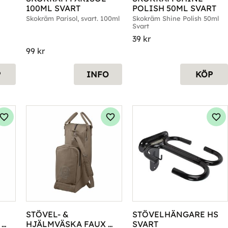
100ML SVART
POLISH 50ML SVART
Skokräm Parisol, svart. 100ml
Skokräm Shine Polish 50ml 
Svart
39
kr
99
kr
P
INFO
KÖP
Lägg till i favoriter
Lägg till i favoriter
Läg
STÖVEL- & 
STÖVELHÄNGARE HS 
HJÄLMVÄSKA FAUX 
SVART