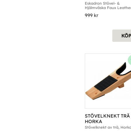
LEATHER HERITAGE 
Eskadron Stövel- & 
Hjälmväska Faux Leather
SVART
Heritage, Svart
999
kr
KÖ
STÖVELKNEKT TRÄ 
HORKA
Stövelknekt av trä, Hork