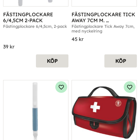
FÄSTINGPLOCKARE 
FÄSTINGPLOCKARE TICK 
6/4,5CM 2-PACK
AWAY 7CM M. 
NYCKELRING
Fästingplockare 6/4,5cm, 2-pack
Fästingplockare Tick Away 7cm, 
med nyckelring
45
kr
39
kr
KÖP
KÖP
Lägg till i favoriter
Lägg 