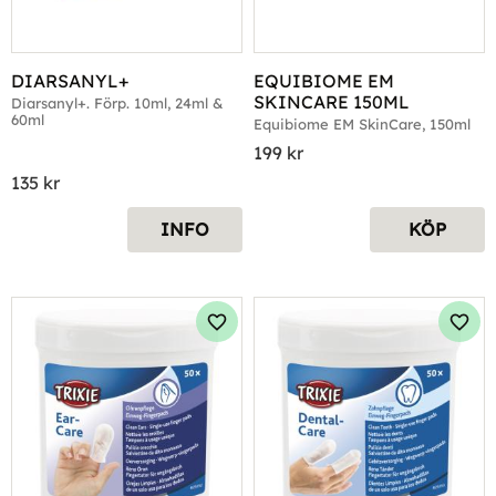
DIARSANYL+
EQUIBIOME EM 
SKINCARE 150ML
Diarsanyl+. Förp. 10ml, 24ml & 
60ml
Equibiome EM SkinCare, 150ml
199
kr
135
kr
INFO
KÖP
Lägg till i favoriter
Lägg 