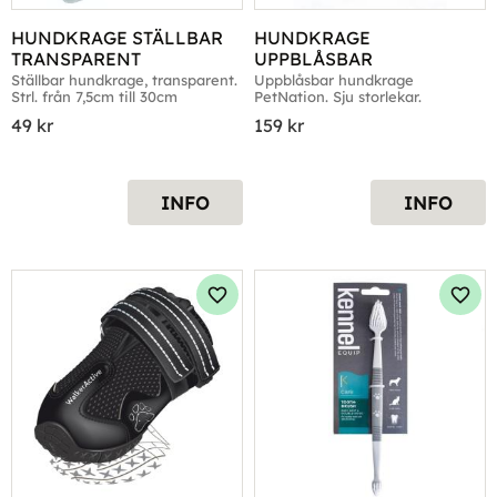
HUNDKRAGE STÄLLBAR 
HUNDKRAGE 
TRANSPARENT
UPPBLÅSBAR
Ställbar hundkrage, transparent. 
Uppblåsbar hundkrage 
Strl. från 7,5cm till 30cm
PetNation. Sju storlekar.
49
kr
159
kr
INFO
INFO
Lägg till i favoriter
Lägg 