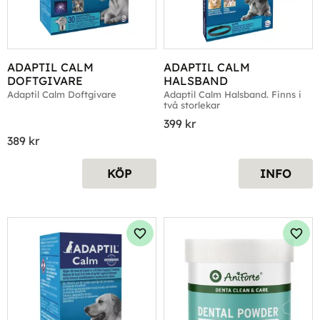
ADAPTIL CALM 
ADAPTIL CALM 
DOFTGIVARE
HALSBAND
Adaptil Calm Doftgivare
Adaptil Calm Halsband. Finns i 
två storlekar
399
kr
389
kr
KÖP
INFO
Lägg till i favoriter
Lägg 