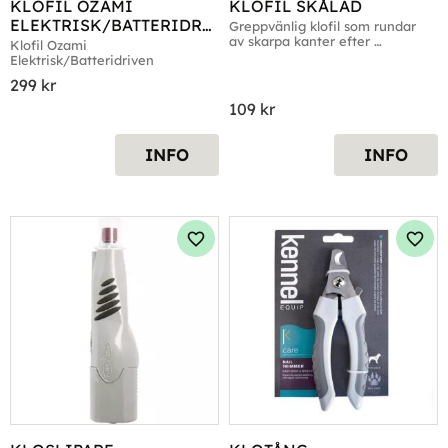
KLOFIL OZAMI 
KLOFIL SKÅLAD
ELEKTRISK/BATTERIDRI
Greppvänlig klofil som rundar 
av skarpa kanter efter 
VEN
Klofil Ozami 
kloklippning
Elektrisk/Batteridriven
299
kr
109
kr
INFO
INFO
Lägg till i favoriter
Lägg 