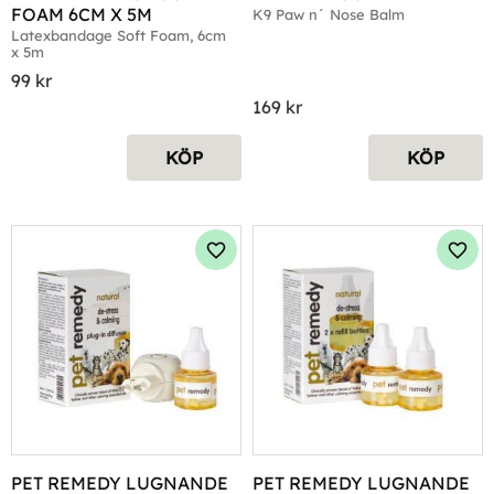
FOAM 6CM X 5M
K9 Paw n´ Nose Balm
Latexbandage Soft Foam, 6cm 
x 5m
99
kr
169
kr
KÖP
KÖP
Lägg till i favoriter
Lägg 
PET REMEDY LUGNANDE 
PET REMEDY LUGNANDE 