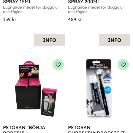
SPRAY 15ML
SPRAY 200ML -
Lugnande medel för däggdjur 
Lugnande medel för däggdjur 
och fåglar
och fåglar
159
kr
489
kr
INFO
INFO
Lägg till i favoriter
Lägg 
PETOSAN "BÖRJA 
PETOSAN 