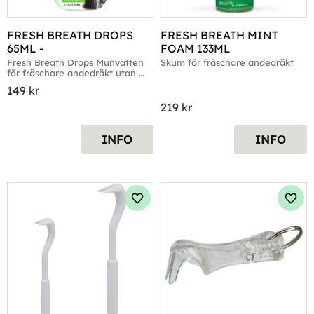
FRESH BREATH DROPS 
FRESH BREATH MINT 
65ML -
FOAM 133ML
Fresh Breath Drops Munvatten 
Skum för fräschare andedräkt
för fräschare andedräkt utan 
tandborste
149
kr
219
kr
INFO
INFO
Lägg till i favoriter
Lägg 