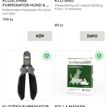
KLOSLIPARE 
KLOTÅNG
FURMINATOR HUND & 
Greppvänlig och robust klotång. 
Finns i 4 storlekar
KATT
FURminator Kloslipare för hund 
och katt
799
kr
89
kr
KÖP
INFO
Lägg till i favoriter
Lägg 
KLOTÅNG FURMINATOR 
KOLLA MASKEN 