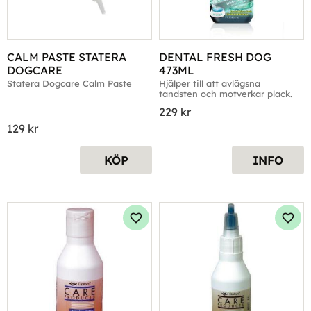
CALM PASTE STATERA 
DENTAL FRESH DOG 
DOGCARE
473ML
Statera Dogcare Calm Paste
Hjälper till att avlägsna 
tandsten och motverkar plack.
229
kr
129
kr
KÖP
INFO
Lägg till i favoriter
Lägg 