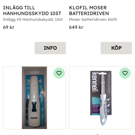
INLÄGG TILL 
KLOFIL MOSER 
HANHUNDSSKYDD 10ST
BATTERIDRIVEN
Inlägg till Hanhundsskydd, 10st
Moser batteridriven klofil
69
kr
649
kr
INFO
KÖP
Lägg till i favoriter
Lägg 