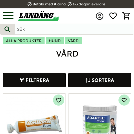
task_alt
task_alt
Betala med Klarna
1-3 dagar leverans
FAVOR
Meny
KUND
ALLA PRODUKTER
HUND
VÅRD
VÅRD
FILTRERA
SORTERA
Lägg till i favoriter
Lägg 