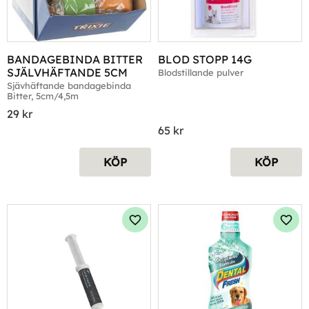
BANDAGEBINDA BITTER 
BLOD STOPP 14G
SJÄLVHÄFTANDE 5CM
Blodstillande pulver
Sjävhäftande bandagebinda 
Bitter, 5cm/4,5m
29
kr
65
kr
KÖP
KÖP
Lägg till i favoriter
Lägg 