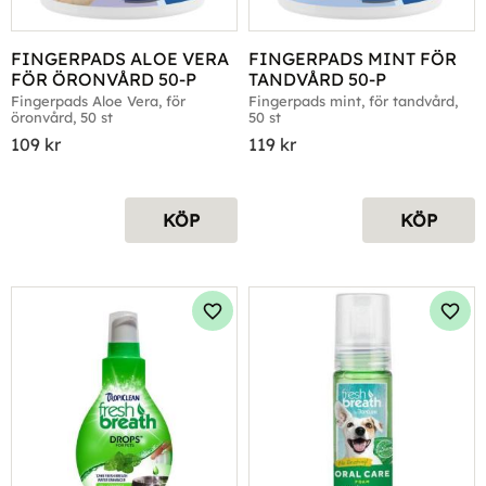
FINGERPADS ALOE VERA 
FINGERPADS MINT FÖR 
FÖR ÖRONVÅRD 50-P
TANDVÅRD 50-P
Fingerpads Aloe Vera, för 
Fingerpads mint, för tandvård, 
öronvård, 50 st
50 st
109
kr
119
kr
KÖP
KÖP
Lägg till i favoriter
Lägg 