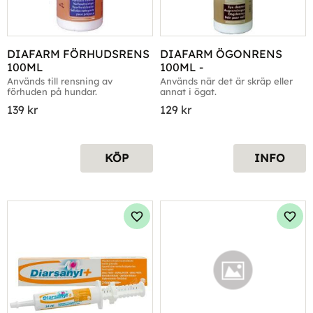
DIAFARM FÖRHUDSRENS 
DIAFARM ÖGONRENS 
100ML
100ML -
Används till rensning av 
Används när det är skräp eller 
förhuden på hundar.
annat i ögat.
139
kr
129
kr
KÖP
INFO
Lägg till i favoriter
Lägg 