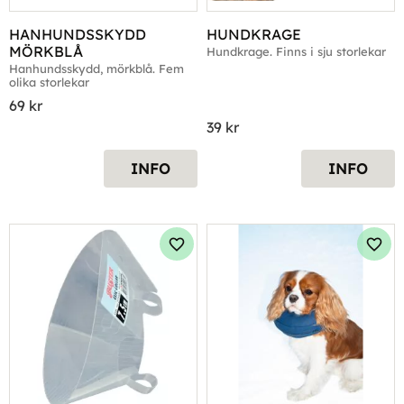
HANHUNDSSKYDD 
HUNDKRAGE
MÖRKBLÅ
Hundkrage. Finns i sju storlekar
Hanhundsskydd, mörkblå. Fem 
olika storlekar
69
kr
39
kr
INFO
INFO
Lägg till i favoriter
Lägg 