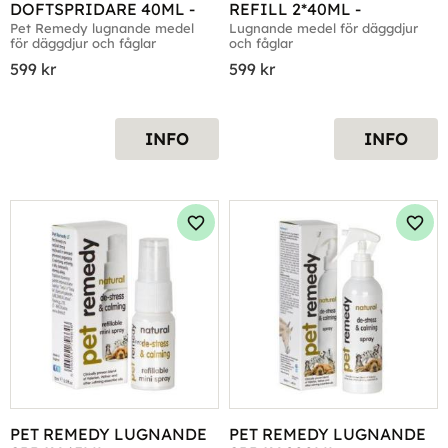
DOFTSPRIDARE 40ML -
REFILL 2*40ML -
Pet Remedy lugnande medel 
Lugnande medel för däggdjur 
för däggdjur och fåglar
och fåglar
599
kr
599
kr
INFO
INFO
Lägg till i favoriter
Lägg 
PET REMEDY LUGNANDE 
PET REMEDY LUGNANDE 