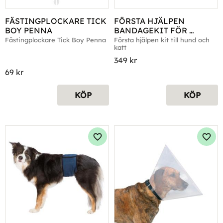
FÄSTINGPLOCKARE TICK 
FÖRSTA HJÄLPEN 
BOY PENNA
BANDAGEKIT FÖR 
HUND/KATT
Fästingplockare Tick Boy Penna
Första hjälpen kit till hund och 
katt
349
kr
69
kr
KÖP
KÖP
Lägg till i favoriter
Lägg 