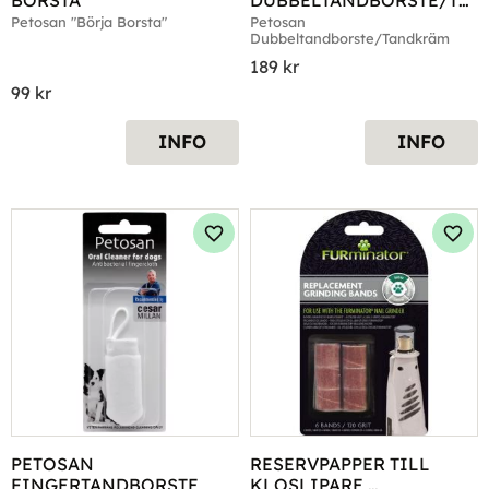
BORSTA"
DUBBELTANDBORSTE/TA
NDKRÄM
Petosan "Börja Borsta"
Petosan 
Dubbeltandborste/Tandkräm
189
kr
99
kr
INFO
INFO
Lägg till i favoriter
Lägg 
PETOSAN 
RESERVPAPPER TILL 
FINGERTANDBORSTE
KLOSLIPARE 