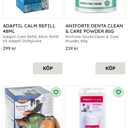
ADAPTIL CALM REFILL 
ANIFORTE DENTA CLEAN 
48ML
& CARE POWDER 80G
Adaptil Calm Refill, 48ml. Refill 
AniForte Denta Clean & Care 
till Adaptil Doftgivare
Powder, 80g
299
kr
219
kr
KÖP
KÖP
Lägg till i favoriter
Lägg 