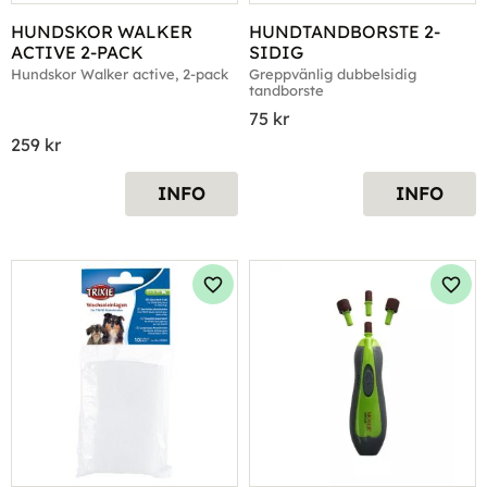
HUNDSKOR WALKER 
HUNDTANDBORSTE 2-
ACTIVE 2-PACK
SIDIG
Hundskor Walker active, 2-pack
Greppvänlig dubbelsidig 
tandborste
75
kr
259
kr
INFO
INFO
Lägg till i favoriter
Lägg 