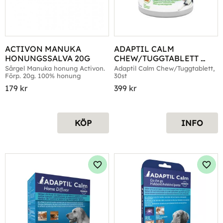
ACTIVON MANUKA 
ADAPTIL CALM 
HONUNGSSALVA 20G
CHEW/TUGGTABLETT 
30ST
Sårgel Manuka honung Activon. 
Adaptil Calm Chew/Tuggtablett, 
Förp. 20g. 100% honung
30st
179
kr
399
kr
KÖP
INFO
Lägg till i favoriter
Lägg 