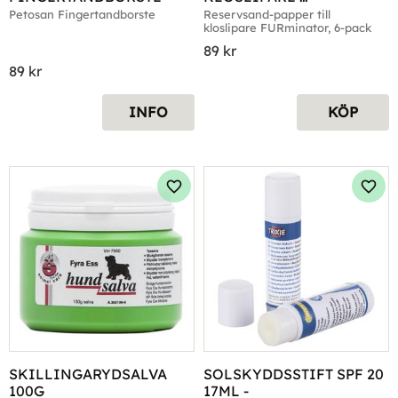
FURMINATOR 6P
Petosan Fingertandborste
Reservsand-papper till 
kloslipare FURminator, 6-pack
89
kr
89
kr
INFO
KÖP
Lägg till i favoriter
Lägg 
SKILLINGARYDSALVA 
SOLSKYDDSSTIFT SPF 20 
100G
17ML -