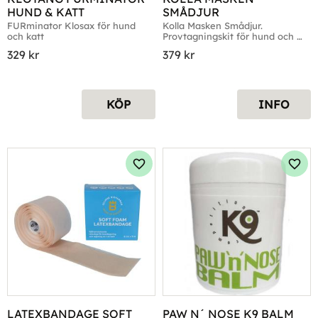
HUND & KATT
SMÅDJUR
FURminator Klosax för hund 
Kolla Masken Smådjur. 
och katt
Provtagningskit för hund och 
katt.
329
kr
379
kr
KÖP
INFO
Lägg till i favoriter
Lägg 
LATEXBANDAGE SOFT 
PAW N´ NOSE K9 BALM