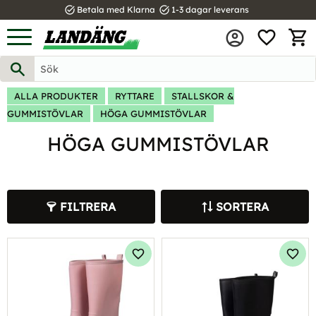
task_alt
task_alt
Betala med Klarna
1-3 dagar leverans
FAVOR
Meny
KUND
ALLA PRODUKTER
RYTTARE
STALLSKOR &
GUMMISTÖVLAR
HÖGA GUMMISTÖVLAR
HÖGA GUMMISTÖVLAR
FILTRERA
SORTERA
Lägg till i favoriter
Lägg 