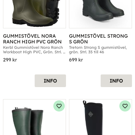
GUMMISTÖVEL NORA 
GUMMISTÖVEL STRONG 
RANCH HIGH PVC GRÖN
S GRÖN
Kerbl Gummistövel Nora Ranch 
Tretorn Strong S gummistövel, 
Workboot High PVC, Grön. Strl. 
grön. Strl. 35 till 46
36 till 48
299
kr
699
kr
INFO
INFO
Lägg till i favoriter
Lägg 