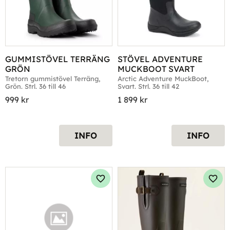
GUMMISTÖVEL TERRÄNG 
STÖVEL ADVENTURE 
GRÖN
MUCKBOOT SVART
Tretorn gummistövel Terräng, 
Arctic Adventure MuckBoot, 
Grön. Strl. 36 till 46
Svart. Strl. 36 till 42
999
kr
1 899
kr
INFO
INFO
Lägg till i favoriter
Lägg 