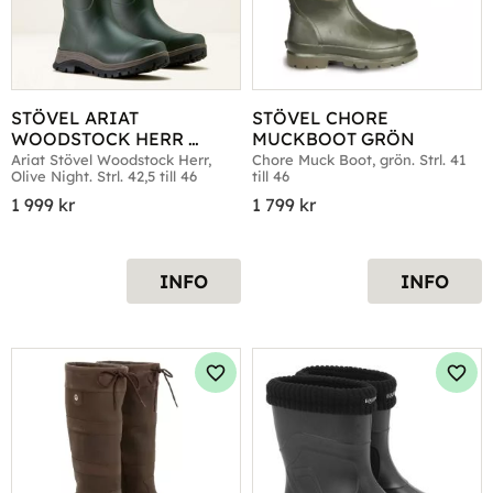
STÖVEL ARIAT 
STÖVEL CHORE 
WOODSTOCK HERR 
MUCKBOOT GRÖN
OLIVE NIGHT
Ariat Stövel Woodstock Herr, 
Chore Muck Boot, grön. Strl. 41 
Olive Night. Strl. 42,5 till 46
till 46
1 999
kr
1 799
kr
INFO
INFO
Lägg till i favoriter
Lägg 