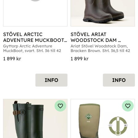
STÖVEL ARCTIC 
STÖVEL ARIAT 
ADVENTURE MUCKBOOT 
WOODSTOCK DAM 
SVART
BRACKEN BROWN
Gyttorp Arctic Adventure 
Ariat Stövel Woodstock Dam, 
MuckBoot, svart. Strl. 36 till 42
Bracken Brown. Strl. 36,5 till 42
1 899
kr
1 899
kr
INFO
INFO
Lägg till i favoriter
Lägg 