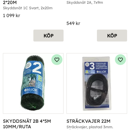
2*20M
Skyddsnät 2A, 7x9m
Skyddsnät 1C Svart, 2x20m
1 099
kr
549
kr
KÖP
KÖP
Lägg till i favoriter
Lägg 
SKYDDSNÄT 2B 4*5M 
STRÄCKVAJER 22M
10MM/RUTA
Sträckvajer, plastad 3mm. 