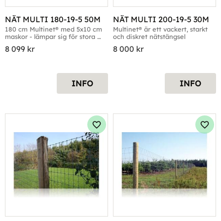
NÄT MULTI 180-19-5 50M
NÄT MULTI 200-19-5 30M
180 cm Multinet® med 5x10 cm 
Multinet® är ett vackert, starkt 
maskor - lämpar sig för stora 
och diskret nätstängsel
hundgårdar
8 099
kr
8 000
kr
INFO
INFO
Lägg till i favoriter
Lägg 