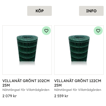
KÖP
INFO
Lägg till i favoriter
Lägg 
VILLANÄT GRÖNT 102CM 
VILLANÄT GRÖNT 122CM 
25M
25M
Nätstängsel för Villaträdgården
Nätstängsel för Villaträdgården
2 079
kr
2 559
kr