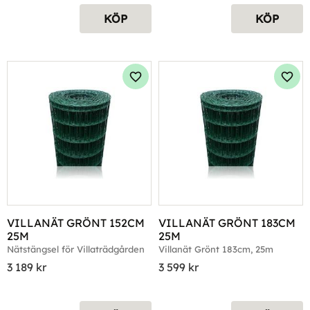
KÖP
KÖP
Lägg till i favoriter
Lägg 
VILLANÄT GRÖNT 152CM 
VILLANÄT GRÖNT 183CM 
25M
25M
Nätstängsel för Villaträdgården
Villanät Grönt 183cm, 25m
3 189
kr
3 599
kr