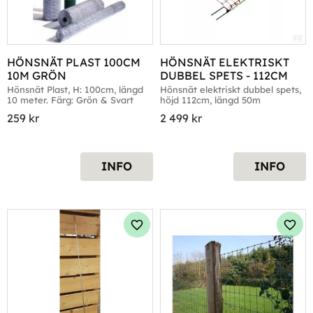
HÖNSNÄT PLAST 100CM 
HÖNSNÄT ELEKTRISKT 
10M GRÖN
DUBBEL SPETS - 112CM
Hönsnät Plast, H: 100cm, längd 
Hönsnät elektriskt dubbel spets, 
10 meter. Färg: Grön & Svart
höjd 112cm, längd 50m
259
kr
2 499
kr
INFO
INFO
Lägg till i favoriter
Lägg 