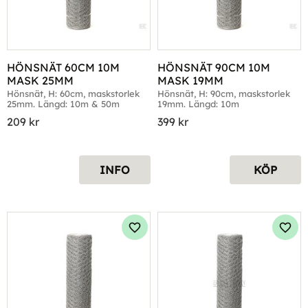
HÖNSNÄT 60CM 10M 
HÖNSNÄT 90CM 10M 
MASK 25MM
MASK 19MM
Hönsnät, H: 60cm, maskstorlek 
Hönsnät, H: 90cm, maskstorlek 
25mm. Längd: 10m & 50m
19mm. Längd: 10m
209
kr
399
kr
INFO
KÖP
Lägg till i favoriter
Lägg 