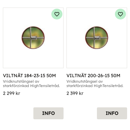
Lägg till i favoriter
Lägg 
VILTNÄT 184-23-15 50M
VILTNÄT 200-26-15 50M
Vridknutstängsel av 
Vridknutstängsel av 
starkförzinkad HighTensiletråd.
starkförzinkad HighTensiletråd.
2 299
kr
2 399
kr
INFO
INFO