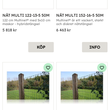
NÄT MULTI 122-13-5 50M
NÄT MULTI 152-16-5 50M
122 cm Multinet® med 5x10 cm 
Multinet® är ett vackert, starkt 
maskor - hybridstängsel
och diskret nätstängsel
5 818
kr
6 463
kr
KÖP
INFO
Lägg till i favoriter
Lägg 