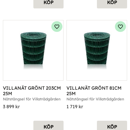
KÖP
KÖP
Lägg till i favoriter
Lägg 
VILLANÄT GRÖNT 203CM 
VILLANÄT GRÖNT 81CM 
25M
25M
Nätstängsel för Villaträdgården
Nätstängsel för Villaträdgården
3 899
kr
1 719
kr
KÖP
KÖP