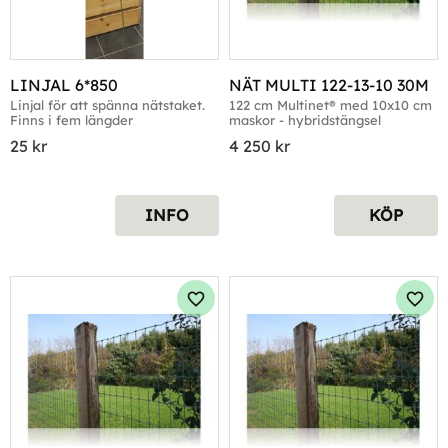
LINJAL 6*850
NÄT MULTI 122-13-10 30M
Linjal för att spänna nätstaket. 
122 cm Multinet® med 10x10 cm 
Finns i fem längder
maskor - hybridstängsel
25
kr
4 250
kr
INFO
KÖP
Lägg till i favoriter
Lägg 