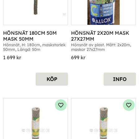
HÖNSNÄT 180CM 50M 
HÖNSNÄT 2X20M MASK 
MASK 50MM
27X27MM
Hönsnät, H: 180cm, maskstorlek 
Hönsnät av plast. Mått: 2x20m, 
50mm, Längd: 50m
maskor 27x27mm
1 699
kr
699
kr
KÖP
INFO
Lägg till i favoriter
Lägg 