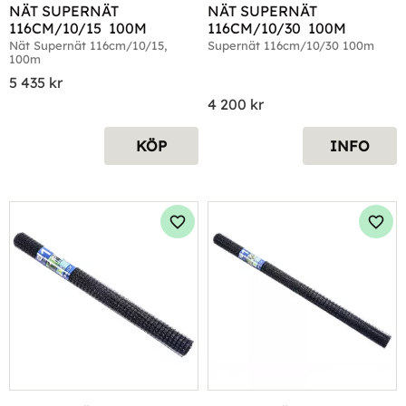
NÄT SUPERNÄT 
NÄT SUPERNÄT 
116CM/10/15  100M
116CM/10/30  100M
Nät Supernät 116cm/10/15, 
Supernät 116cm/10/30 100m
100m
5 435
kr
4 200
kr
KÖP
INFO
Lägg till i favoriter
Lägg 