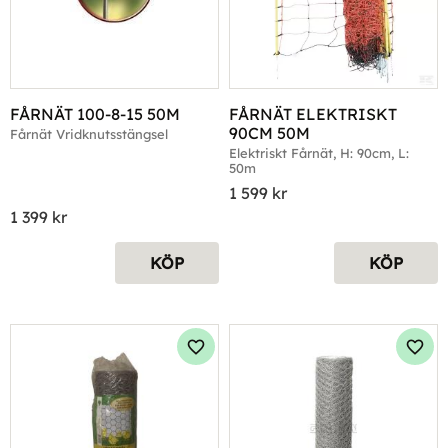
FÅRNÄT 100-8-15 50M
FÅRNÄT ELEKTRISKT 
90CM 50M
Fårnät Vridknutsstängsel
Elektriskt Fårnät, H: 90cm, L: 
50m
1 599
kr
1 399
kr
KÖP
KÖP
Lägg till i favoriter
Lägg 