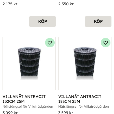
2 175
kr
2 550
kr
KÖP
KÖP
Lägg till i favoriter
Lägg 
VILLANÄT ANTRACIT 
VILLANÄT ANTRACIT 
152CM 25M
183CM 25M
Nätstängsel för Villaträdgården
Nätstängsel för Villaträdgården
3 099
kr
3 599
kr