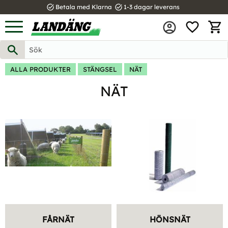
task_alt
task_alt
Betala med Klarna
1-3 dagar leverans
FAVOR
Meny
KUND
ALLA PRODUKTER
STÄNGSEL
NÄT
NÄT
FÅRNÄT
HÖNSNÄT