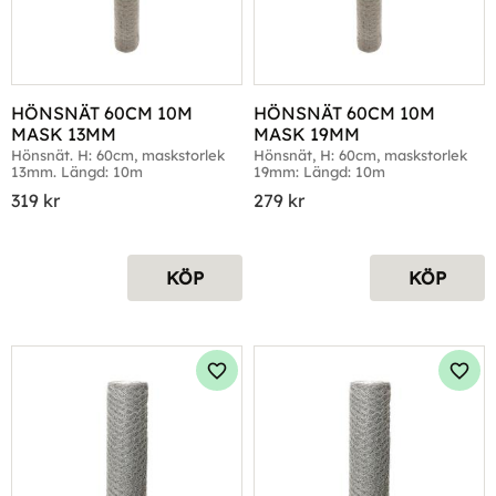
HÖNSNÄT 60CM 10M 
HÖNSNÄT 60CM 10M 
MASK 13MM
MASK 19MM
Hönsnät. H: 60cm, maskstorlek 
Hönsnät, H: 60cm, maskstorlek 
13mm. Längd: 10m
19mm: Längd: 10m
319
kr
279
kr
KÖP
KÖP
Lägg till i favoriter
Lägg 