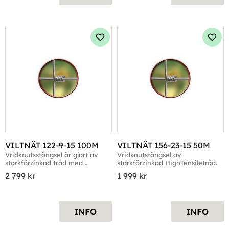
Lägg till i favoriter
Lägg 
VILTNÄT 122-9-15 100M
VILTNÄT 156-23-15 50M
Vridknutsstängsel är gjort av 
Vridknutstängsel av 
starkförzinkad tråd med 
starkförzinkad HighTensiletråd.
överlägsen livslängd.
2 799
kr
1 999
kr
INFO
INFO