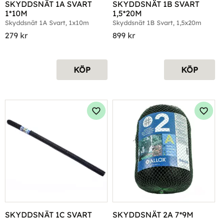
SKYDDSNÄT 1A SVART 
SKYDDSNÄT 1B SVART 
1*10M
1,5*20M
Skyddsnät 1A Svart, 1x10m
Skyddsnät 1B Svart, 1,5x20m
279
kr
899
kr
KÖP
KÖP
Lägg till i favoriter
Lägg 
SKYDDSNÄT 1C SVART 
SKYDDSNÄT 2A 7*9M