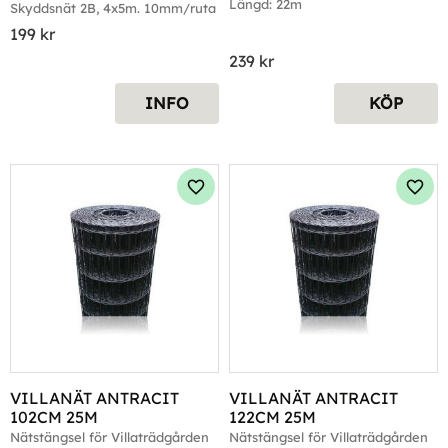
Längd: 22m
Skyddsnät 2B, 4x5m. 10mm/ruta
199
kr
239
kr
INFO
KÖP
Lägg till i favoriter
Lägg 
VILLANÄT ANTRACIT 
VILLANÄT ANTRACIT 
102CM 25M
122CM 25M
Nätstängsel för Villaträdgården
Nätstängsel för Villaträdgården