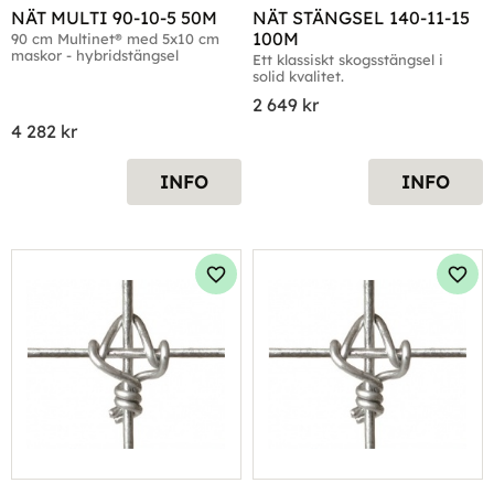
NÄT MULTI 90-10-5 50M
NÄT STÄNGSEL 140-11-15 
100M
90 cm Multinet® med 5x10 cm 
maskor - hybridstängsel
Ett klassiskt skogsstängsel i 
solid kvalitet.
2 649
kr
4 282
kr
INFO
INFO
Lägg till i favoriter
Lägg 