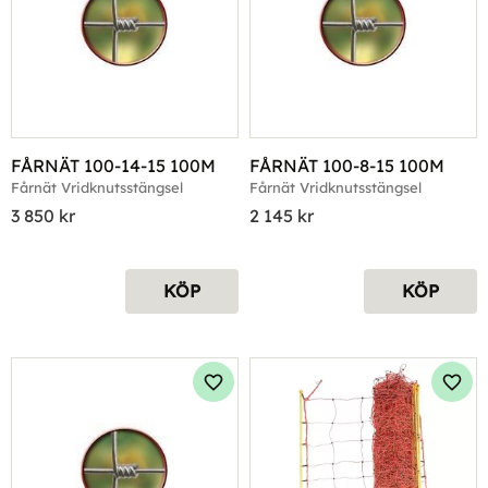
FÅRNÄT 100-14-15 100M
FÅRNÄT 100-8-15 100M
Fårnät Vridknutsstängsel
Fårnät Vridknutsstängsel
3 850
kr
2 145
kr
KÖP
KÖP
Lägg till i favoriter
Lägg 