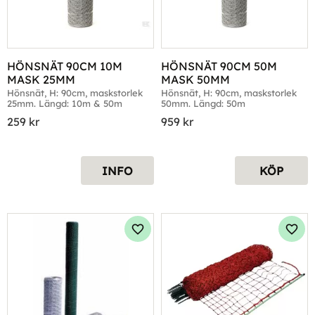
HÖNSNÄT 90CM 10M 
HÖNSNÄT 90CM 50M 
MASK 25MM
MASK 50MM
Hönsnät, H: 90cm, maskstorlek 
Hönsnät, H: 90cm, maskstorlek 
25mm. Längd: 10m & 50m
50mm. Längd: 50m
259
kr
959
kr
INFO
KÖP
Lägg till i favoriter
Lägg 