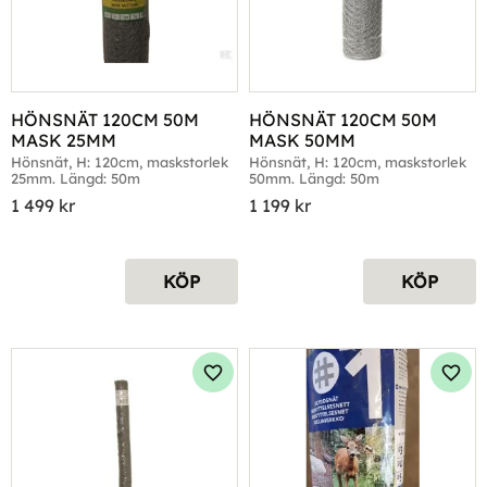
HÖNSNÄT 120CM 50M 
HÖNSNÄT 120CM 50M 
MASK 25MM
MASK 50MM
Hönsnät, H: 120cm, maskstorlek 
Hönsnät, H: 120cm, maskstorlek 
25mm. Längd: 50m
50mm. Längd: 50m
1 499
kr
1 199
kr
KÖP
KÖP
Lägg till i favoriter
Lägg 