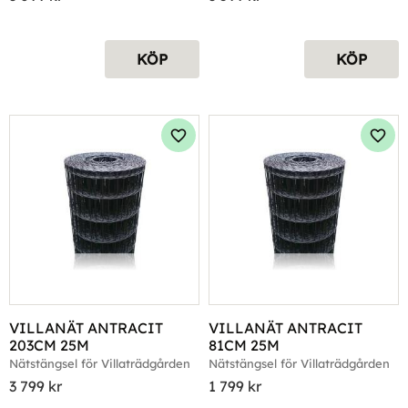
KÖP
KÖP
Lägg till i favoriter
Lägg 
VILLANÄT ANTRACIT 
VILLANÄT ANTRACIT 
203CM 25M
81CM 25M
Nätstängsel för Villaträdgården
Nätstängsel för Villaträdgården
3 799
kr
1 799
kr