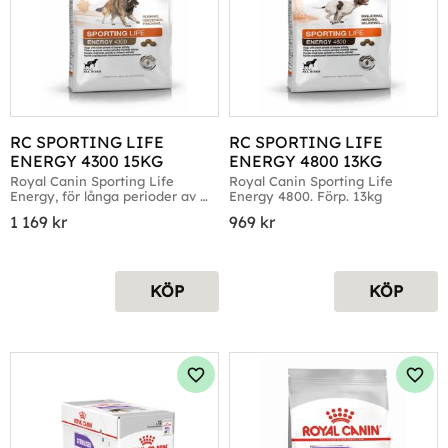
RC SPORTING LIFE 
RC SPORTING LIFE 
ENERGY 4300 15KG
ENERGY 4800 13KG
Royal Canin Sporting Life 
Royal Canin Sporting Life 
Energy, för långa perioder av 
Energy 4800. Förp. 13kg
oavbruten aktivitet.
1 169
kr
969
kr
KÖP
KÖP
Lägg till i favoriter
Lägg 