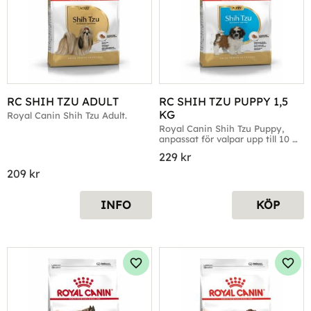
RC SHIH TZU ADULT
RC SHIH TZU PUPPY 1,5 
KG
Royal Canin Shih Tzu Adult.
Royal Canin Shih Tzu Puppy, 
anpassat för valpar upp till 10 
månaders ålder.
229
kr
209
kr
INFO
KÖP
Lägg till i favoriter
Lägg 