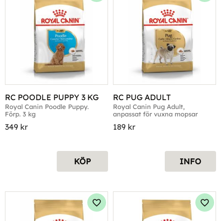
RC POODLE PUPPY 3 KG
RC PUG ADULT
Royal Canin Poodle Puppy. 
Royal Canin Pug Adult, 
Förp. 3 kg
anpassat för vuxna mopsar
349
kr
189
kr
KÖP
INFO
Lägg till i favoriter
Lägg 