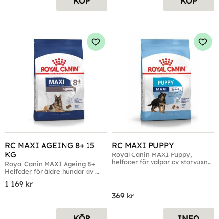
KÖP
KÖP
Lägg till i favoriter
Lägg 
RC MAXI AGEING 8+ 15 
RC MAXI PUPPY
KG
Royal Canin MAXI Puppy, 
helfoder för valpar av storvuxna 
Royal Canin MAXI Ageing 8+ 
raser.
Helfoder för äldre hundar av 
storvuxna raser.
1 169
kr
369
kr
KÖP
INFO