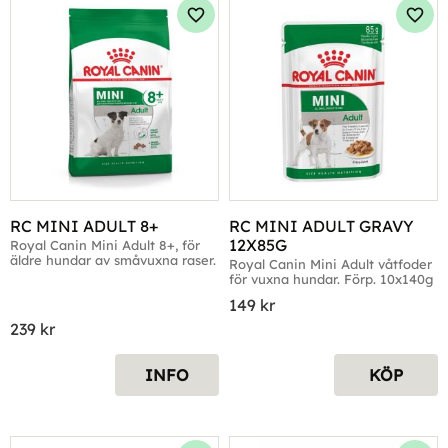
Lägg till i favoriter
Lägg 
RC MINI ADULT 8+
RC MINI ADULT GRAVY 
12X85G
Royal Canin Mini Adult 8+, för 
äldre hundar av småvuxna raser.
Royal Canin Mini Adult våtfoder 
för vuxna hundar. Förp. 10x140g
149
kr
239
kr
INFO
KÖP