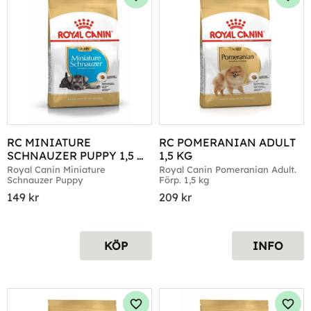
Lägg till i favoriter
Lägg 
RC MINIATURE 
RC POMERANIAN ADULT 
SCHNAUZER PUPPY 1,5 
1,5 KG
KG
Royal Canin Miniature 
Royal Canin Pomeranian Adult. 
Schnauzer Puppy
Förp. 1,5 kg
149
kr
209
kr
KÖP
INFO