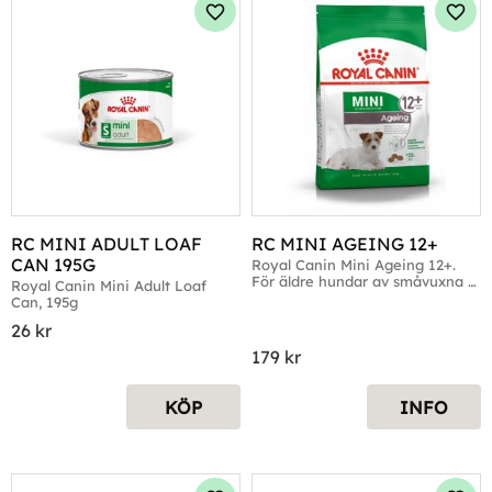
Lägg till i favoriter
Lägg 
RC MINI ADULT LOAF 
RC MINI AGEING 12+
CAN 195G
Royal Canin Mini Ageing 12+. 
För äldre hundar av småvuxna 
Royal Canin Mini Adult Loaf 
raser
Can, 195g
26
kr
179
kr
KÖP
INFO