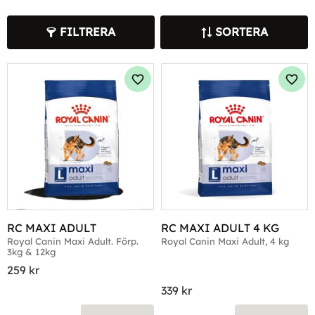
FILTRERA
SORTERA
Lägg till i favoriter
Lägg 
RC MAXI ADULT
RC MAXI ADULT 4 KG
Royal Canin Maxi Adult. Förp. 
Royal Canin Maxi Adult, 4 kg
3kg & 12kg
259
kr
339
kr