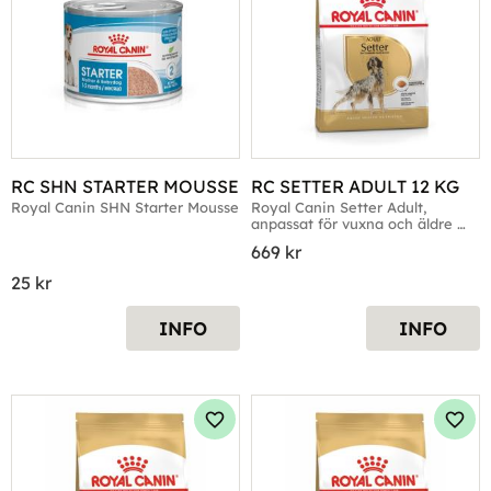
RC SHN STARTER MOUSSE
RC SETTER ADULT 12 KG
Royal Canin SHN Starter Mousse
Royal Canin Setter Adult, 
anpassat för vuxna och äldre 
hundar av rasen setter
669
kr
25
kr
INFO
INFO
Lägg till i favoriter
Lägg 