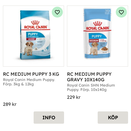
Lägg till i favoriter
Lägg 
RC MEDIUM PUPPY 3 KG
RC MEDIUM PUPPY 
GRAVY 10X140G
Royal Canin Medium Puppy. 
Förp. 3kg & 12kg
Royal Canin SHN Medium 
Puppy. Förp. 10x140g
229
kr
289
kr
INFO
KÖP