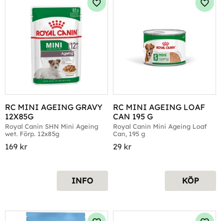
Lägg till i favoriter
Lägg 
RC MINI AGEING GRAVY 
RC MINI AGEING LOAF 
12X85G
CAN 195 G
Royal Canin SHN Mini Ageing 
Royal Canin Mini Ageing Loaf 
wet. Förp. 12x85g
Can, 195 g
169
kr
29
kr
INFO
KÖP