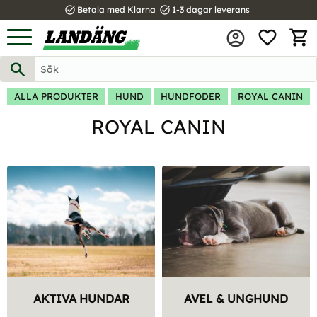
task_alt
task_alt
Betala med Klarna
1-3 dagar leverans
FAVOR
Meny
KUND
ALLA PRODUKTER
HUND
HUNDFODER
ROYAL CANIN
ROYAL CANIN
AKTIVA HUNDAR
AVEL & UNGHUND