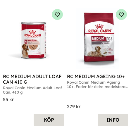
Lägg till i favoriter
Lägg 
RC MEDIUM ADULT LOAF 
RC MEDIUM AGEING 10+
CAN 410 G
Royal Canin Medium Ageing 
10+. Foder för äldre medelstora 
Royal Canin Medium Adult Loaf 
raser.
Can, 410 g
55
kr
279
kr
KÖP
INFO