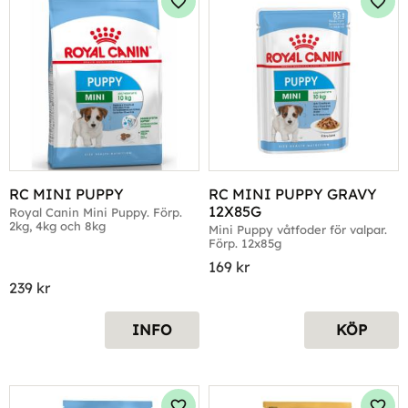
Lägg till i favoriter
Lägg 
RC MINI PUPPY
RC MINI PUPPY GRAVY 
12X85G
Royal Canin Mini Puppy. Förp. 
2kg, 4kg och 8kg
Mini Puppy våtfoder för valpar. 
Förp. 12x85g
169
kr
239
kr
INFO
KÖP