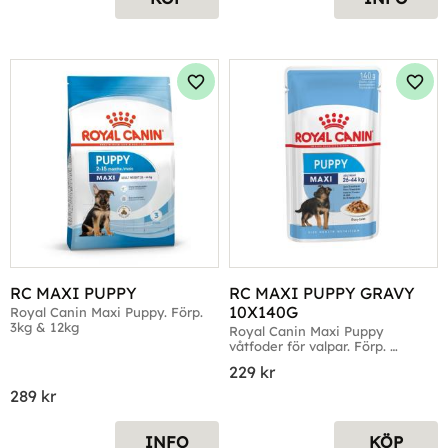
Lägg till i favoriter
Lägg 
RC MAXI PUPPY
RC MAXI PUPPY GRAVY 
10X140G
Royal Canin Maxi Puppy. Förp. 
3kg & 12kg
Royal Canin Maxi Puppy 
våtfoder för valpar. Förp. 
10x140g
229
kr
289
kr
INFO
KÖP