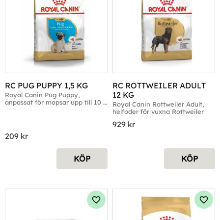
RC PUG PUPPY 1,5 KG
RC ROTTWEILER ADULT 
12 KG
Royal Canin Pug Puppy, 
anpassat för mopsar upp till 10 
Royal Canin Rottweiler Adult, 
månader
helfoder för vuxna Rottweiler
929
kr
209
kr
KÖP
KÖP
Lägg till i favoriter
Lägg 