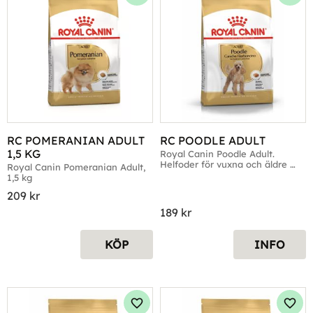
Lägg till i favoriter
Lägg 
RC POMERANIAN ADULT 
RC POODLE ADULT
1,5 KG
Royal Canin Poodle Adult. 
Helfoder för vuxna och äldre 
Royal Canin Pomeranian Adult, 
Pudlar.
1,5 kg
209
kr
189
kr
KÖP
INFO
Lägg till i favoriter
Lägg 