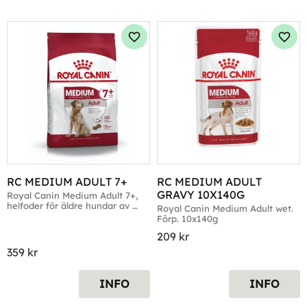
Lägg till i favoriter
Lägg 
RC MEDIUM ADULT 7+
RC MEDIUM ADULT 
GRAVY 10X140G
Royal Canin Medium Adult 7+, 
helfoder för äldre hundar av 
Royal Canin Medium Adult wet. 
medelstora raser
Förp. 10x140g
209
kr
359
kr
INFO
INFO