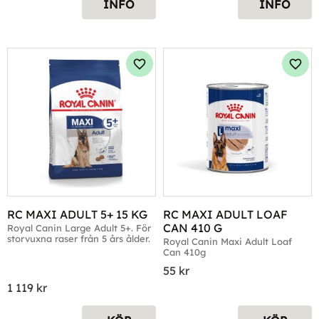
INFO
INFO
Lägg till i favoriter
Lägg 
RC MAXI ADULT 5+ 15 KG
RC MAXI ADULT LOAF 
CAN 410 G
Royal Canin Large Adult 5+. För 
storvuxna raser från 5 års ålder.
Royal Canin Maxi Adult Loaf 
Can 410g
55
kr
1 119
kr