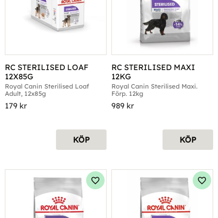
RC STERILISED LOAF 
RC STERILISED MAXI 
12X85G
12KG
Royal Canin Sterilised Loaf 
Royal Canin Sterilised Maxi. 
Adult, 12x85g
Förp. 12kg
179
kr
989
kr
KÖP
KÖP
Lägg till i favoriter
Lägg 