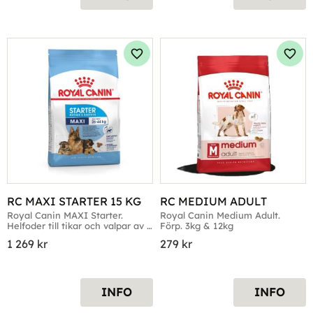
Lägg till i favoriter
Lägg 
RC MAXI STARTER 15 KG
RC MEDIUM ADULT
Royal Canin MAXI Starter. 
Royal Canin Medium Adult. 
Helfoder till tikar och valpar av 
Förp. 3kg & 12kg
stora raser.
1 269
kr
279
kr
INFO
INFO