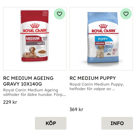
Lägg till i favoriter
Lägg 
RC MEDIUM AGEING 
RC MEDIUM PUPPY
GRAVY 10X140G
Royal Canin Medium Puppy, 
helfoder för valpar av 
Royal Canin Medium Ageing 
medelstora raser
våtfoder för äldre hundar. Förp. 
10x140g
229
kr
369
kr
KÖP
INFO