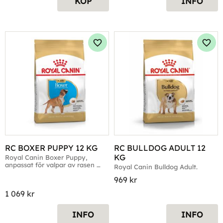
KÖP
INFO
Lägg till i favoriter
Lägg 
RC BOXER PUPPY 12 KG
RC BULLDOG ADULT 12 
KG
Royal Canin Boxer Puppy, 
anpassat för valpar av rasen 
Royal Canin Bulldog Adult.
boxer
969
kr
1 069
kr
INFO
INFO