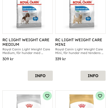
RC LIGHT WEIGHT CARE 
RC LIGHT WEIGHT CARE 
MEDIUM
MINI
Royal Canin Light Weight Care 
Royal Canin Light Weight Care 
Medium, för hundar med 
Mini, för hundar med tendens 
tendens att öka i vikt.
att öka i vikt.
309
kr
339
kr
INFO
INFO
Lägg till i favoriter
Lägg 