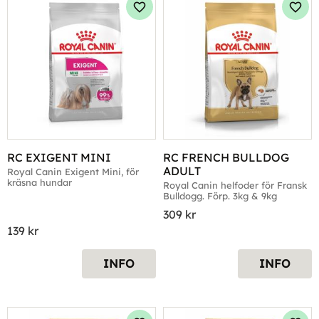
Lägg till i favoriter
Lägg 
RC EXIGENT MINI
RC FRENCH BULLDOG 
ADULT
Royal Canin Exigent Mini, för 
kräsna hundar
Royal Canin helfoder för Fransk 
Bulldogg. Förp. 3kg & 9kg
309
kr
139
kr
INFO
INFO