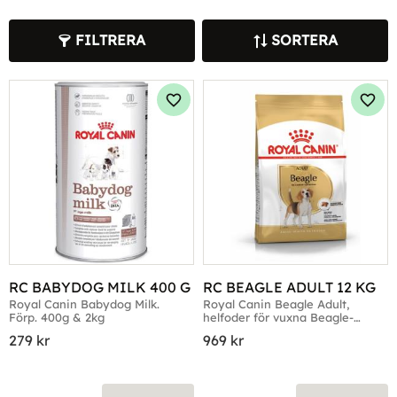
FILTRERA
SORTERA
Lägg till i favoriter
Lägg 
RC BABYDOG MILK 400 G
RC BEAGLE ADULT 12 KG
Royal Canin Babydog Milk. 
Royal Canin Beagle Adult, 
Förp. 400g & 2kg
helfoder för vuxna Beagle-
hundar
279
kr
969
kr