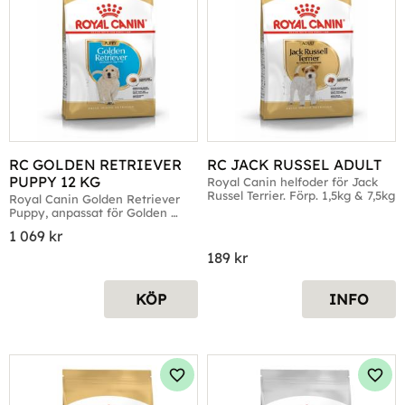
RC GOLDEN RETRIEVER 
RC JACK RUSSEL ADULT
PUPPY 12 KG
Royal Canin helfoder för Jack 
Russel Terrier. Förp. 1,5kg & 7,5kg
Royal Canin Golden Retriever 
Puppy, anpassat för Golden 
Retriver-valpar
1 069
kr
189
kr
KÖP
INFO
Lägg till i favoriter
Lägg 