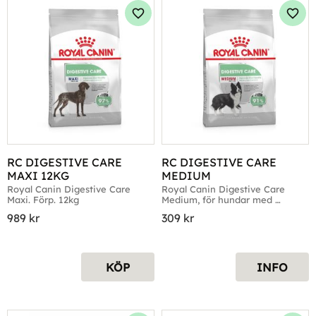
Lägg till i favoriter
Lägg 
RC DIGESTIVE CARE 
RC DIGESTIVE CARE 
MAXI 12KG
MEDIUM
Royal Canin Digestive Care 
Royal Canin Digestive Care 
Maxi. Förp. 12kg
Medium, för hundar med 
känsligt matsmältningssystem
989
kr
309
kr
KÖP
INFO