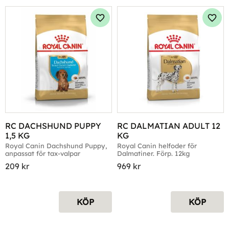
Lägg till i favoriter
Lägg 
RC DACHSHUND PUPPY 
RC DALMATIAN ADULT 12 
1,5 KG
KG
Royal Canin Dachshund Puppy, 
Royal Canin helfoder för 
anpassat för tax-valpar
Dalmatiner. Förp. 12kg
209
kr
969
kr
KÖP
KÖP