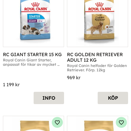
RC GIANT STARTER 15 KG
RC GOLDEN RETRIEVER 
ADULT 12 KG
Royal Canin Giant Starter, 
anpassat för tikar av mycket 
Royal Canin helfoder för Golden 
storvuxna raser
Retriever. Förp. 12kg
969
kr
1 199
kr
INFO
KÖP
Lägg till i favoriter
Lägg 