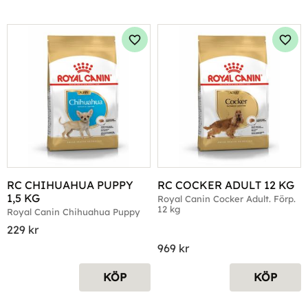
Lägg till i favoriter
Lägg 
RC CHIHUAHUA PUPPY 
RC COCKER ADULT 12 KG
1,5 KG
Royal Canin Cocker Adult. Förp. 
12 kg
Royal Canin Chihuahua Puppy
229
kr
969
kr
KÖP
KÖP