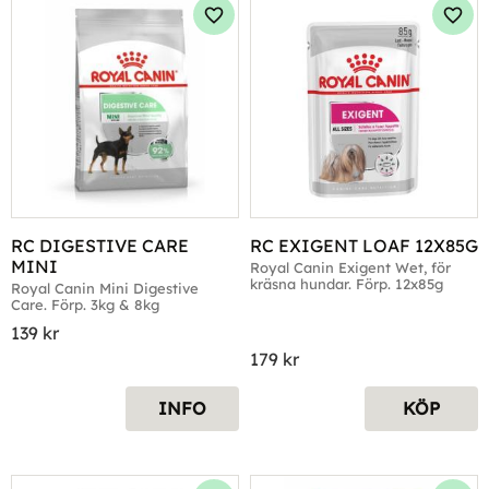
Lägg till i favoriter
Lägg 
RC DIGESTIVE CARE 
RC EXIGENT LOAF 12X85G
MINI
Royal Canin Exigent Wet, för 
kräsna hundar. Förp. 12x85g
Royal Canin Mini Digestive 
Care. Förp. 3kg & 8kg
139
kr
179
kr
INFO
KÖP