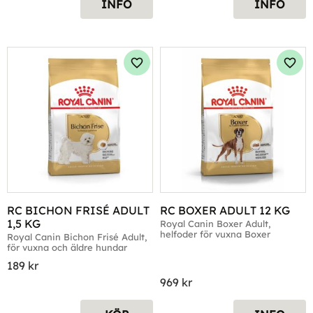
INFO
INFO
Lägg till i favoriter
Lägg 
RC BICHON FRISÉ ADULT 
RC BOXER ADULT 12 KG
1,5 KG
Royal Canin Boxer Adult, 
helfoder för vuxna Boxer
Royal Canin Bichon Frisé Adult, 
för vuxna och äldre hundar
189
kr
969
kr