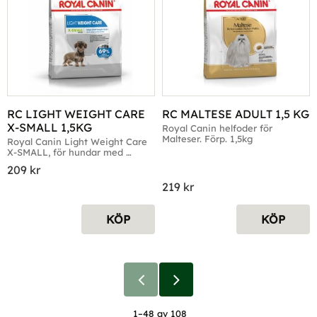
RC LIGHT WEIGHT CARE 
RC MALTESE ADULT 1,5 KG
X-SMALL 1,5KG
Royal Canin helfoder för 
Malteser. Förp. 1,5kg
Royal Canin Light Weight Care 
X-SMALL, för hundar med 
tendens till viktökning
209
kr
219
kr
KÖP
KÖP
1–
48
av
108