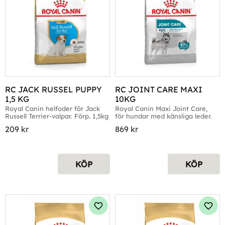
RC JACK RUSSEL PUPPY 
RC JOINT CARE MAXI 
1,5 KG
10KG
Royal Canin helfoder för Jack 
Royal Canin Maxi Joint Care, 
Russell Terrier-valpar. Förp. 1,5kg
för hundar med känsliga leder.
209
kr
869
kr
KÖP
KÖP
Lägg till i favoriter
Lägg 