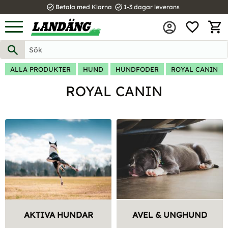
task_alt
task_alt
Betala med Klarna
1-3 dagar leverans
FAVOR
Meny
KUND
ALLA PRODUKTER
HUND
HUNDFODER
ROYAL CANIN
ROYAL CANIN
AKTIVA HUNDAR
AVEL & UNGHUND