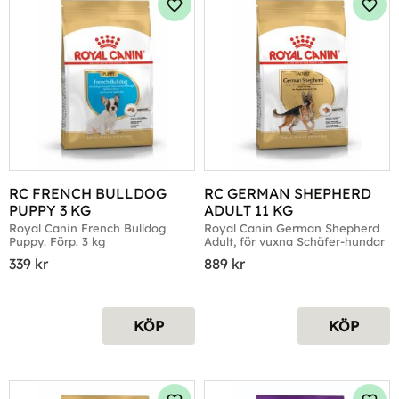
Lägg till i favoriter
Lägg 
RC FRENCH BULLDOG 
RC GERMAN SHEPHERD 
PUPPY 3 KG
ADULT 11 KG
Royal Canin French Bulldog 
Royal Canin German Shepherd 
Puppy. Förp. 3 kg
Adult, för vuxna Schäfer-hundar
339
kr
889
kr
KÖP
KÖP