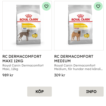
Lägg till i favoriter
Lägg 
RC DERMACOMFORT 
RC DERMACOMFORT 
MAXI 12KG
MEDIUM
Royal Canin Dermacomfort 
Royal Canin Dermacomfort 
Maxi, 12kg
Medium, för hundar med känslig 
hud
989
kr
309
kr
KÖP
INFO