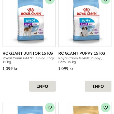
Lägg till i favoriter
Lägg 
RC GIANT JUNIOR 15 KG
RC GIANT PUPPY 15 KG
Royal Canin GIANT Junior. Förp. 
Royal Canin GIANT Puppy,. 
15 kg
Förp. 15 kg
1 099
kr
1 099
kr
INFO
INFO
Lägg till i favoriter
Lägg 