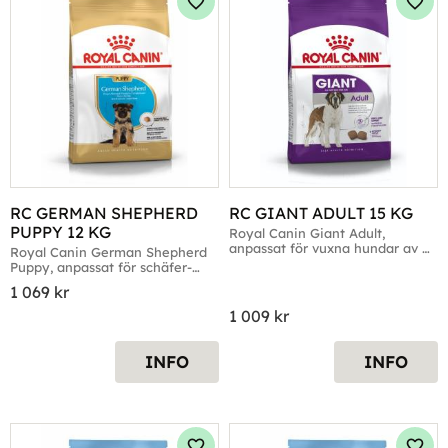
Lägg till i favoriter
Lägg 
RC GERMAN SHEPHERD 
RC GIANT ADULT 15 KG
PUPPY 12 KG
Royal Canin Giant Adult, 
anpassat för vuxna hundar av 
Royal Canin German Shepherd 
mycket storvuxna raser
Puppy, anpassat för schäfer-
valpar
1 069
kr
1 009
kr
INFO
INFO