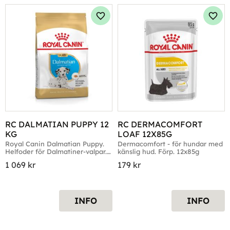
Lägg till i favoriter
Lägg 
RC DALMATIAN PUPPY 12 
RC DERMACOMFORT 
KG
LOAF 12X85G
Royal Canin Dalmatian Puppy. 
Dermacomfort - för hundar med 
Helfoder för Dalmatiner-valpar. 
känslig hud. Förp. 12x85g
Förp. 12kg
1 069
kr
179
kr
INFO
INFO