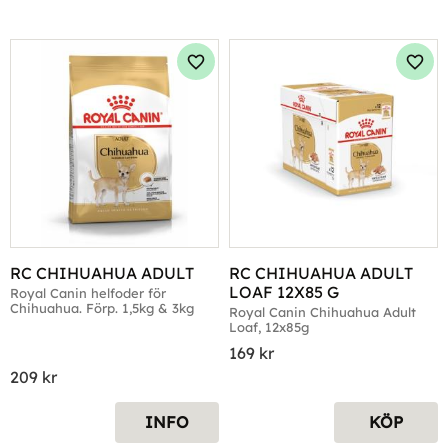
Lägg till i favoriter
Lägg 
RC CHIHUAHUA ADULT
RC CHIHUAHUA ADULT 
LOAF 12X85 G
Royal Canin helfoder för 
Chihuahua. Förp. 1,5kg & 3kg
Royal Canin Chihuahua Adult 
Loaf, 12x85g
169
kr
209
kr
INFO
KÖP