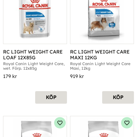
RC LIGHT WEIGHT CARE 
RC LIGHT WEIGHT CARE 
LOAF 12X85G
MAXI 12KG
Royal Canin Light Weight Care, 
Royal Canin Light Weight Care 
wet. Förp. 12x85g
Maxi, 12kg
179
kr
919
kr
KÖP
KÖP
Lägg till i favoriter
Lägg 