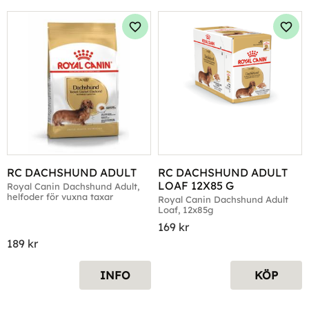
Lägg till i favoriter
Lägg 
RC DACHSHUND ADULT
RC DACHSHUND ADULT 
LOAF 12X85 G
Royal Canin Dachshund Adult, 
helfoder för vuxna taxar
Royal Canin Dachshund Adult 
Loaf, 12x85g
169
kr
189
kr
INFO
KÖP