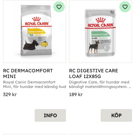
Lägg till i favoriter
Lägg 
RC DERMACOMFORT 
RC DIGESTIVE CARE 
MINI
LOAF 12X85G
Royal Canin Dermacomfort 
Digestive Care, för hundar med 
Mini, för hundar med känslig hud
känsligt matsmältningssystem. 
Förp. 12x185g
329
kr
189
kr
INFO
KÖP