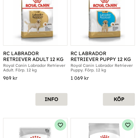
RC LABRADOR 
RC LABRADOR 
RETRIEVER ADULT 12 KG
RETRIEVER PUPPY 12 KG
Royal Canin Labrador Retriever 
Royal Canin Labrador Retriever 
Adult. Förp. 12 kg
Puppy. Förp. 12 kg
969
kr
1 069
kr
INFO
KÖP
Lägg till i favoriter
Lägg 